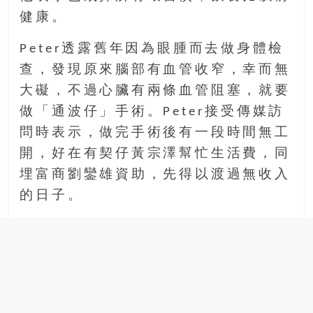
場
健康。
結
伴
Peter透露舊年因為眼腫而去做身體檢
歷
查，發現原來腦部有血管收窄，幸而無
險
大礙，不過心臟有兩條血管阻塞，就要
踏
做「通波仔」手術。Peter接受傳媒訪
入
50
問時表示，做完手術後有一段時間無工
歲
開，好在有契仔黃宗澤幫忙生活費，同
以
埋富商劉鑾雄資助，先得以渡過無收入
後，
的日子。
迎
來
人
生
下
半
場，