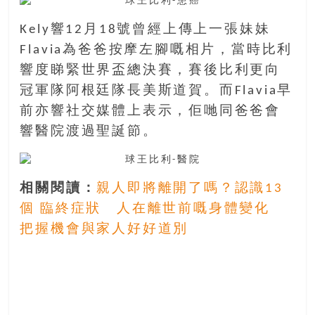
找
尋
Kely響12月18號曾經上傳上一張妹妹
樂
Flavia為爸爸按摩左腳嘅相片，當時比利
齡
寶
響度睇緊世界盃總決賽，賽後比利更向
藏。
冠軍隊阿根廷隊長美斯道賀。而Flavia早
一
前亦響社交媒體上表示，佢哋同爸爸會
同
響醫院渡過聖誕節。
抱
著
樂
觀
相關閱讀：
親人即將離開了嗎？認識13
積
個 臨終症狀 人在離世前嘅身體變化
極
把握機會與家人好好道別
的
態
度，
迎
接