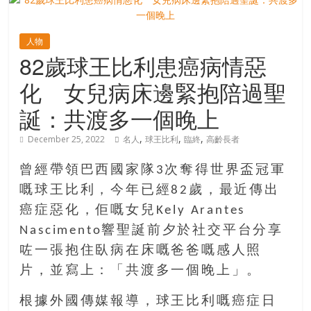
寶
人物
82歲球王比利患癌病情惡
藏
化 女兒病床邊緊抱陪過聖
金
誕：共渡多一個晚上
銀
島
,
,
,
December 25, 2022
名人
球王比利
臨終
高齡長者
共
享
曾經帶領巴西國家隊3次奪得世界盃冠軍
共
嘅球王比利，今年已經82歲，最近傳出
樂
癌症惡化，佢嘅女兒Kely Arantes
共
Nascimento響聖誕前夕於社交平台分享
創
咗一張抱住臥病在床嘅爸爸嘅感人照
人
生
片，並寫上：「共渡多一個晚上」。
下
根據外國傳媒報導，球王比利嘅癌症日
半