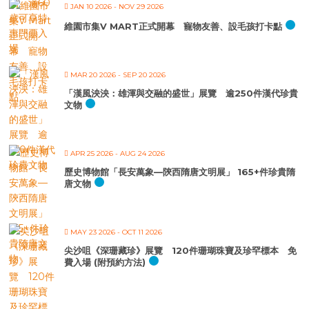
JAN 10 2026
- NOV 29 2026
維園市集V MART正式開幕 寵物友善、設毛孩打卡點
MAR 20 2026
- SEP 20 2026
「漢風泱泱：雄渾與交融的盛世」展覽 逾250件漢代珍貴
文物
APR 25 2026
- AUG 24 2026
歷史博物館「長安萬象—陝西隋唐文明展」 165+件珍貴隋
唐文物
MAY 23 2026
- OCT 11 2026
尖沙咀《深珊藏珍》展覽 120件珊瑚珠寶及珍罕標本 免
費入場 (附預約方法)