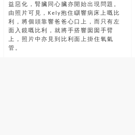
場
益惡化，腎臟同心臟亦開始出現問題。
結
由照片可見，Kely抱住瞓響病床上嘅比
伴
利，將個頭靠響爸爸心口上，而只有左
歷
面入鏡嘅比利，就將手搭響囡囡手臂
險
踏
上，照片中亦見到比利面上掛住氧氣
入
管。
50
歲
以
後，
迎
來
人
生
下
半
場，
金