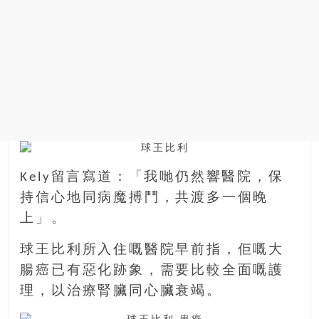
銀
島
邀
請
各
位
金
齡
銀
髮
Kely留言寫道：「我哋仍然響醫院，保
的
持信心地同病魔搏鬥，共渡多一個晚
大
人
上」。
們
球王比利所入住嘅醫院早前指，佢嘅大
結
伴
腸癌已有惡化跡象，需要比較全面嘅護
歷
理，以治療腎臟同心臟衰竭。
險，