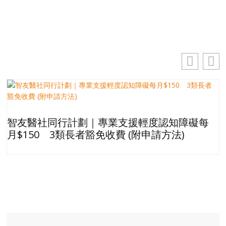
訂閱
智友醫社同行計劃｜專業支援輕度認知障礙每
月$150 3類長者豁免收費 (附申請方法)