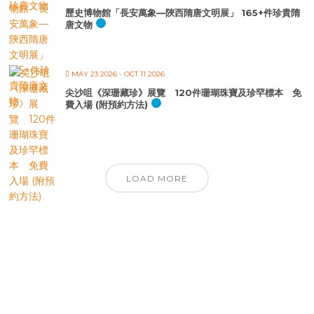
歷史博物館「長安萬象—陝西隋唐文明展」 165+件珍貴隋
唐文物
MAY 23 2026
- OCT 11 2026
尖沙咀《深珊藏珍》展覽 120件珊瑚珠寶及珍罕標本 免
費入場 (附預約方法)
LOAD MORE