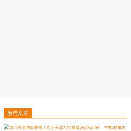
豐
盛
的
第
二
人
生。
熱門文章