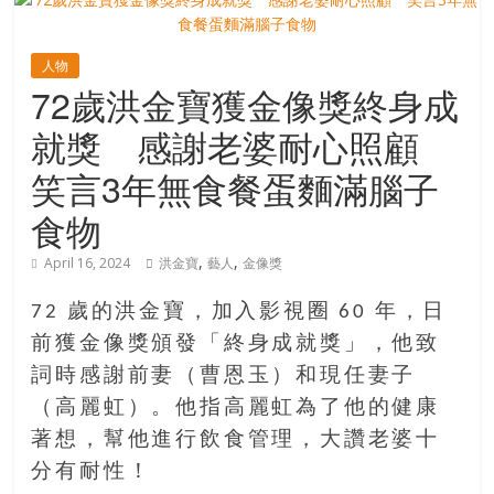
寶
人物
72歲洪金寶獲金像獎終身成
藏
就獎 感謝老婆耐心照顧
金
笑言3年無食餐蛋麵滿腦子
銀
食物
島
共
,
,
April 16, 2024
洪金寶
藝人
金像獎
享
共
72 歲的洪金寶，加入影視圈 60 年，日
樂
前獲金像獎頒發「終身成就獎」，他致
共
創
詞時感謝前妻（曹恩玉）和現任妻子
人
（高麗虹）。他指高麗虹為了他的健康
生
著想，幫他進行飲食管理，大讚老婆十
下
分有耐性！
半