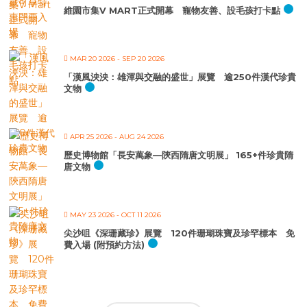
維園市集V MART正式開幕 寵物友善、設毛孩打卡點
MAR 20 2026
- SEP 20 2026
「漢風泱泱：雄渾與交融的盛世」展覽 逾250件漢代珍貴
文物
APR 25 2026
- AUG 24 2026
歷史博物館「長安萬象—陝西隋唐文明展」 165+件珍貴隋
唐文物
MAY 23 2026
- OCT 11 2026
尖沙咀《深珊藏珍》展覽 120件珊瑚珠寶及珍罕標本 免
費入場 (附預約方法)