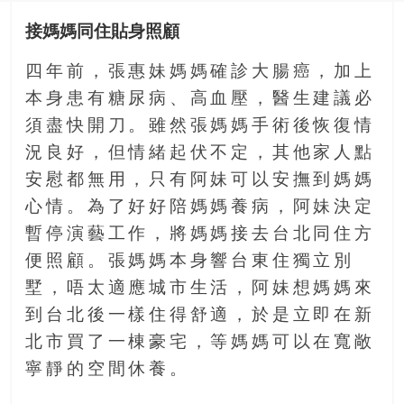
金
銀
接媽媽同住貼身照顧
島
邀
四年前，張惠妹媽媽確診大腸癌，加上
請
本身患有糖尿病、高血壓，醫生建議必
各
須盡快開刀。雖然張媽媽手術後恢復情
位
況良好，但情緒起伏不定，其他家人點
金
齡
安慰都無用，只有阿妹可以安撫到媽媽
銀
心情。為了好好陪媽媽養病，阿妹決定
髮
暫停演藝工作，將媽媽接去台北同住方
的
便照顧。張媽媽本身響台東住獨立別
大
人
墅，唔太適應城市生活，阿妹想媽媽來
們
到台北後一樣住得舒適，於是立即在新
結
北市買了一棟豪宅，等媽媽可以在寬敞
伴
寧靜的空間休養。
歷
險，