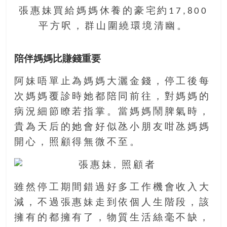
找
張惠妹買給媽媽休養的豪宅約17,800
尋
平方呎，群山圍繞環境清幽。
樂
齡
寶
陪伴媽媽比賺錢重要
藏。
一
阿妹唔單止為媽媽大灑金錢，停工後每
同
次媽媽覆診時她都陪同前往，對媽媽的
抱
病況細節瞭若指掌。當媽媽鬧脾氣時，
著
樂
貴為天后的她會好似氹小朋友咁氹媽媽
觀
開心，照顧得無微不至。
積
極
的
雖然停工期間錯過好多工作機會收入大
態
度，
減，不過張惠妹走到依個人生階段，該
迎
擁有的都擁有了，物質生活絲毫不缺，
接