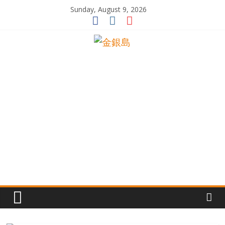
Skip
Sunday, August 9, 2026
to
content
一
起
追
尋
生
命