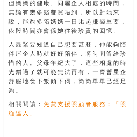
但媽媽的健康、同屋企人相處的時間，
豐
無論有幾多錢都買唔到，所以對她來
盛
的
說，能夠多陪媽媽一日比起賺錢重要，
第
依段時間亦會係她往後珍貴的回憶。
二
人
人最緊要知道自己想要甚麼，仲能夠陪
生。
伴屋企人時就好好陪伴，將時間留給珍
惜的人。父母年紀大了，這些相處的時
光錯過了就可能無法再有，一齊響屋企
舒服地食下飯傾下偈，簡簡單單已經足
夠。
相關閱讀：
免費支援照顧者服務：「照
顧達人」