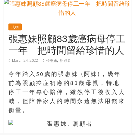
的
寶
人物
藏
張惠妹照顧83歲癌病母停工
一年 把時間留給珍惜的人
金
銀
,
March 24, 2022
張惠妹
照顧者
島
共
今年踏入50歲的張惠妹 (阿妹)，幾年
享
共
前為照顧癌症初癒的83歲母親，特地
樂
停工一年專心陪伴，雖然停工後收入大
共
減，但陪伴家人的時間永遠無法用錢來
創
衡量。
人
生
下
半