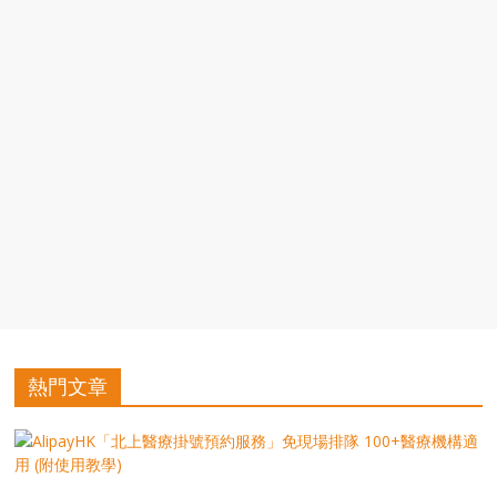
豐
盛
的
第
二
人
生。
熱門文章