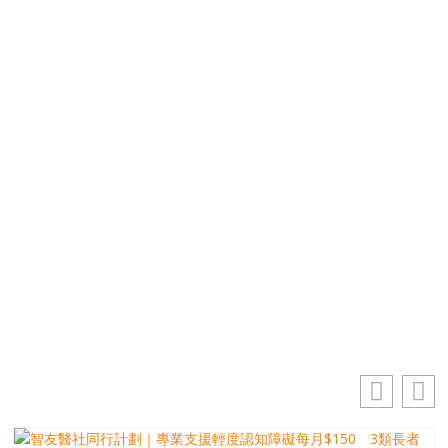
優先訂閱電子報
免費獲取50+精選資訊
掌握最新動向 一起追尋生命的寶藏
電郵地址
你的電郵地址
訂閱