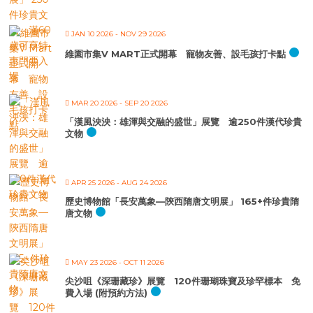
JAN 10 2026
- NOV 29 2026
維園市集V MART正式開幕 寵物友善、設毛孩打卡點
MAR 20 2026
- SEP 20 2026
「漢風泱泱：雄渾與交融的盛世」展覽 逾250件漢代珍貴
文物
APR 25 2026
- AUG 24 2026
歷史博物館「長安萬象—陝西隋唐文明展」 165+件珍貴隋
唐文物
MAY 23 2026
- OCT 11 2026
尖沙咀《深珊藏珍》展覽 120件珊瑚珠寶及珍罕標本 免
費入場 (附預約方法)