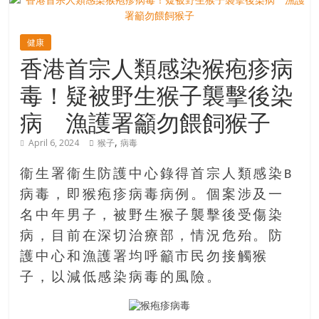
寶
健康
香港首宗人類感染猴疱疹病
藏
毒！疑被野生猴子襲擊後染
金
病 漁護署籲勿餵飼猴子
銀
島
,
April 6, 2024
猴子
病毒
共
享
衞生署衞生防護中心錄得首宗人類感染B
共
病毒，即猴疱疹病毒病例。個案涉及一
樂
名中年男子，被野生猴子襲擊後受傷染
共
病，目前在深切治療部，情況危殆。防
創
護中心和漁護署均呼籲市民勿接觸猴
人
生
子，以減低感染病毒的風險。
下
半