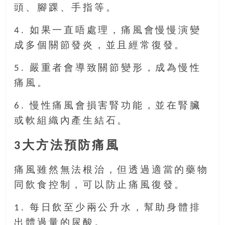
頭、腳踝、手指等。
豐
盛
4. 如果一直唔處理，痛風會慢慢演變
的
第
成多個關節發炎，並且經常復發。
二
5. 嚴重者會導致關節變形，成為慢性
人
生。
痛風。
6. 慢性痛風會損害腎功能，並在腎臟
或軟組織內產生結石。
3大方法預防痛風
痛風雖然無法根治，但透過適當的藥物
同飲食控制，可以防止痛風復發。
1. 每日飲至少兩公升水，幫助身體排
出體過量的尿酸。