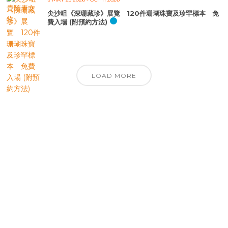
尖沙咀《深珊藏珍》展覽 120件珊瑚珠寶及珍罕標本 免
費入場 (附預約方法)
LOAD MORE