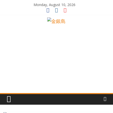
Skip
Monday, August 10, 2026
to
content
一
起
追
尋
生
命