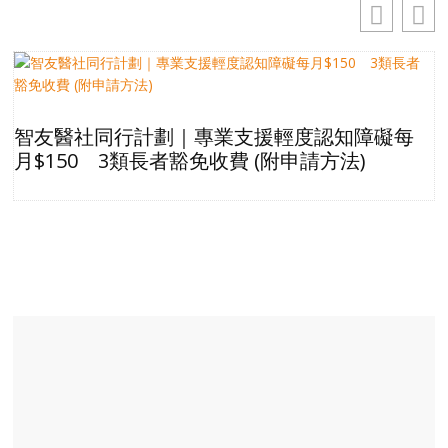
智友醫社同行計劃｜專業支援輕度認知障礙每
月$150 3類長者豁免收費 (附申請方法)