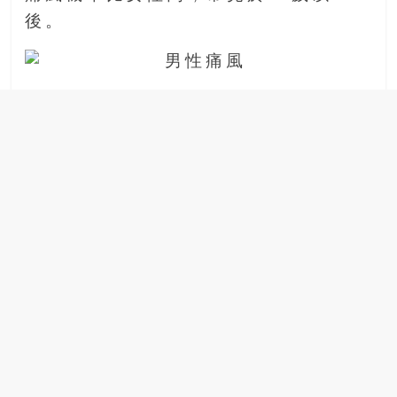
場
後。
結
伴
歷
險
踏
入
50
歲
以
後，
迎
來
人
生
下
半
場，