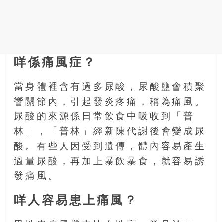
金
銀
島
邀
請
各
咩係痛風症？
位
金
當身體裡含有過多尿酸，尿酸鹽會積聚
齡
響關節內，引起發炎疼痛，稱為痛風。
銀
尿酸的來源係日常飲食中吸收到「普
髮
林」，「普林」經新陳代謝後會變成尿
的
大
酸。有些人因受到遺傳，體內容易產生
人
過量尿酸，再加上暴飲暴食，就容易誘
們
發痛風。
結
伴
咩人容易患上痛風？
歷
險，