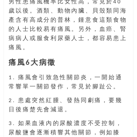
男性患痛風機率比女性高，常見於40
找
尋
歲以後。酒類、動物內臟、貝殼類同海
樂
產含有高成分的普林，鍾意食這類食物
齡
的人士比較易有痛風。另外，血癌、腎
寶
病病人或服食利尿藥人士，都容易患上
藏。
一
痛風。
同
抱
痛風6大病徵
著
樂
1. 痛風會引致急性關節炎，一開始通
觀
常響單一關節發作，常見於腳趾公。
積
極
2. 患處突然紅腫、發熱同劇痛，要幾
的
日後痛楚先會減退。
態
度，
3. 如果血液內的尿酸濃度不受控制，
迎
尿酸鹽會逐漸積響其他關節，例如膝
接