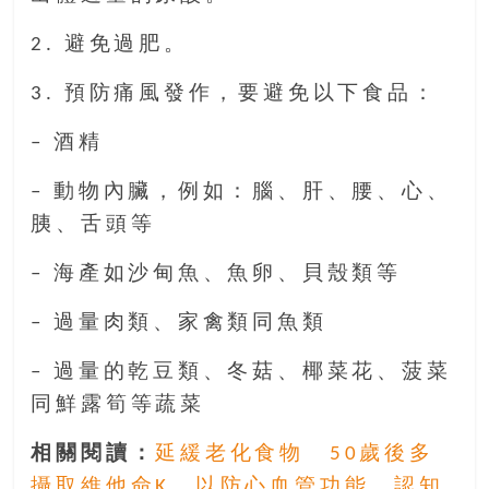
2. 避免過肥。
3. 預防痛風發作，要避免以下食品：
– 酒精
– 動物內臟，例如：腦、肝、腰、心、
胰、舌頭等
– 海產如沙甸魚、魚卵、貝殼類等
– 過量肉類、家禽類同魚類
– 過量的乾豆類、冬菇、椰菜花、菠菜
同鮮露筍等蔬菜
相關閱讀：
延緩老化食物 50歲後多
攝取維他命K 以防心血管功能、認知