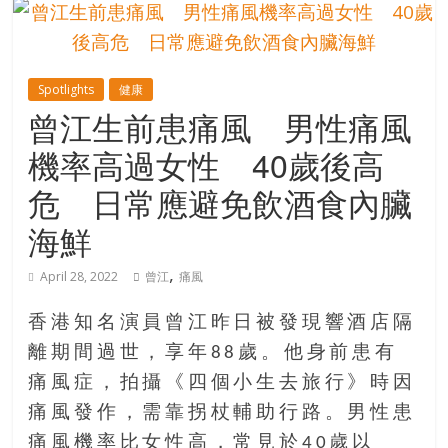
的
寶
Spotlights
健康
藏
曾江生前患痛風 男性痛風
機率高過女性 40歲後高
金
銀
危 日常應避免飲酒食內臟
島
海鮮
共
享
,
共
April 28, 2022
曾江
痛風
樂
共
香港知名演員曾江昨日被發現響酒店隔
創
離期間過世，享年88歲。他身前患有
人
痛風症，拍攝《四個小生去旅行》時因
生
痛風發作，需靠拐杖輔助行路。男性患
下
半
痛風機率比女性高，常見於40歲以