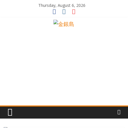
Skip
Thursday, August 6, 2026
to
content
一
起
追
尋
生
命