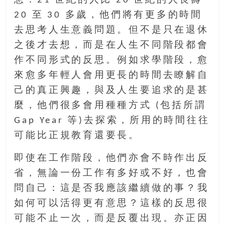
息：21 世紀的人比 20 世紀的人長壽
找
20 至 30 多歲，他們將有更多的時間
尋
樂
去思考人生意義問題。但不是只在退休
齡
之後才去想，而是在人生不同階段都會
寶
作不同形式的反思。例如求學階段，愈
藏。
來愈多年輕人會用更長的時間去瞭解自
一
同
己的真正興趣，與及人生要追求的是甚
抱
麼，他們很多會用種種方式 (包括所謂
著
Gap Year 等)去探索，所用的時間往往
樂
可能比正規教育還要長。
觀
積
即使在工作階段，他們亦會不時作出反
極
省，無論一份工作有多好或不好，也會
的
態
問自己：這是否我應該繼續做的事？我
度，
如何可以活得更有意思？這樣的反思很
迎
可能不止一次，而是反覆出現。亦正因
接