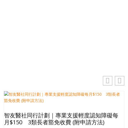
免費獲取50+精選資訊
掌握最新動向 一起追尋生命的寶藏
你的電郵地址
電
郵
訂閱
地
址
智友醫社同行計劃｜專業支援輕度認知障礙每
月$150 3類長者豁免收費 (附申請方法)