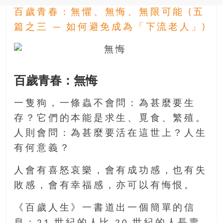
金
百歲青春：無懼、無悔、無限可能 (五
銀
島
篇之三 — 如何避免成為「下流老人」)
邀
請
各
位
百歲青春：無悔
金
齡
一隻狗，一條蟲不會問：為甚麼要生
銀
存？它們的本能是求生、覓食、繁殖。
髮
的
人則會問：為甚麼要活在這世上？人生
大
有何意義？
人
們
人會有喜怒哀樂，會有成功感，也有失
結
敗感，會有幸福感，亦可以有悔恨。
伴
歷
《百歲人生》一書道出一個簡單的信
險，