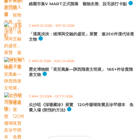
維園市集V MART正式開幕 寵物友善、設毛孩打卡點
MAR 20 2026
- SEP 20 2026
「漢風泱泱：雄渾與交融的盛世」展覽 逾250件漢代珍貴
文物
APR 25 2026
- AUG 24 2026
歷史博物館「長安萬象—陝西隋唐文明展」 165+件珍貴隋
唐文物
MAY 23 2026
- OCT 11 2026
尖沙咀《深珊藏珍》展覽 120件珊瑚珠寶及珍罕標本 免
費入場 (附預約方法)