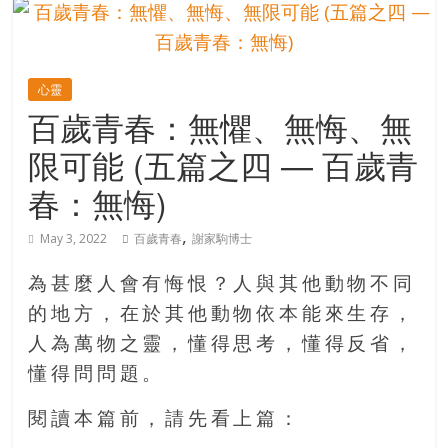
的
寶
心靈
藏
百歲青春：無懼、無悔、無
限可能 (五篇之四 — 百歲青
金
銀
春：無悔)
島
共
,
May 3, 2022
百歲青春
謝家駒博士
享
共
為甚麼人會有悔恨？人與其他動物不同
樂
的地方，在於其他動物依本能來生存，
共
人為萬物之靈，懂得思考，懂得反省，
創
人
懂得問問題。
生
下
閱讀本篇前，請先看上篇：
半