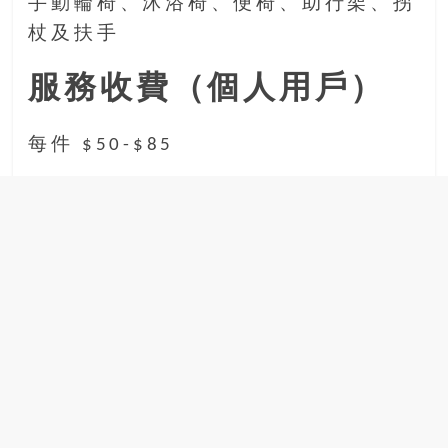
手動輪椅、沐浴椅、便椅、助行架、拐
豐
杖及扶手
盛
的
服務收費（個人用戶）
第
二
人
每件 $50-$85
生。