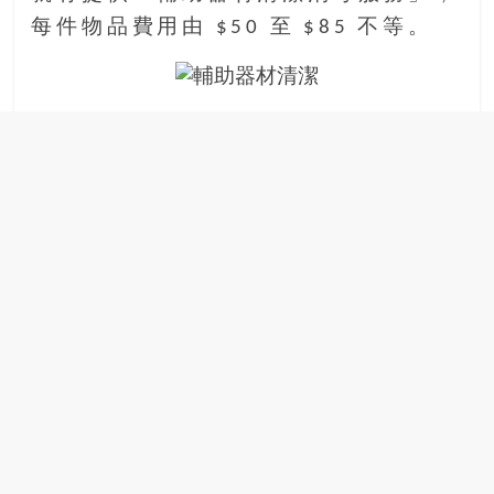
場
每件物品費用由 $50 至 $85 不等。
結
伴
歷
險
踏
入
50
歲
以
後，
迎
來
人
生
下
半
場，