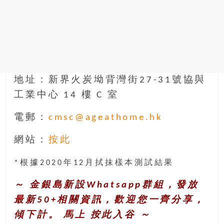
地址：新界火炭坳背灣街27-31號協與
工業中心 14 樓 C 室
電郵：
cmsc@ageathome.hk
網站：
按此
*根據2020年12月拭抹樣本測試結果
～ 金銀島新設Whatsapp群組，發放
最新50+相關資訊，歡迎您一齊分享，
傾下計。 馬上
按此入谷
～