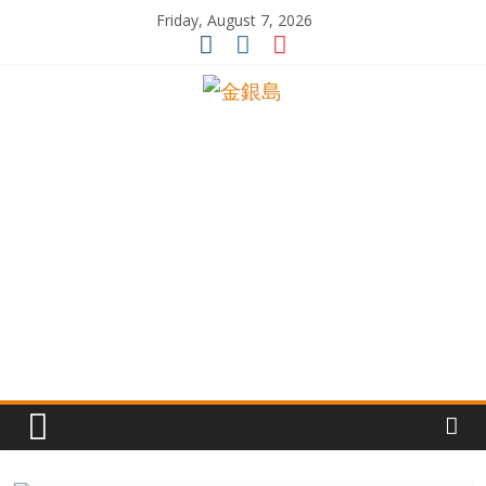
Skip
Friday, August 7, 2026
to
content
一
起
追
尋
生
命