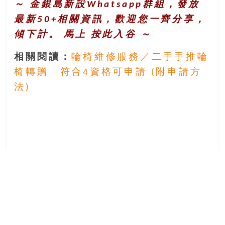
～ 金銀島新設Whatsapp群組，發放
最新50+相關資訊，歡迎您一齊分享，
傾下計。 馬上
按此入谷
～
相關閱讀：
輪椅維修服務／二手手推輪
椅轉贈 符合4資格可申請 (附申請方
法)