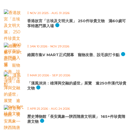
NOV 20 2025
- AUG 31 2026
香港故宮「古埃及文明大展」 250件珍貴文物 滿60歲可
享特惠門票入場
JAN 10 2026
- NOV 29 2026
維園市集V MART正式開幕 寵物友善、設毛孩打卡點
MAR 20 2026
- SEP 20 2026
「漢風泱泱：雄渾與交融的盛世」展覽 逾250件漢代珍貴
文物
APR 25 2026
- AUG 24 2026
歷史博物館「長安萬象—陝西隋唐文明展」 165+件珍貴隋
唐文物