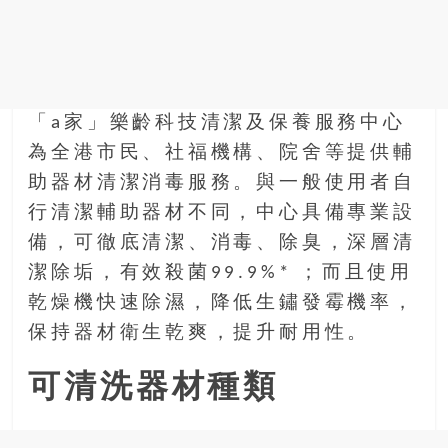
金
銀
島
邀
請
各
「a家」樂齡科技清潔及保養服務中心
位
為全港市民、社福機構、院舍等提供輔
金
助器材清潔消毒服務。與一般使用者自
齡
行清潔輔助器材不同，中心具備專業設
銀
髮
備，可徹底清潔、消毒、除臭，深層清
的
潔除垢，有效殺菌99.9%* ；而且使用
大
乾燥機快速除濕，降低生鏽發霉機率，
人
保持器材衛生乾爽，提升耐用性。
們
結
可清洗器材種類
伴
歷
險，