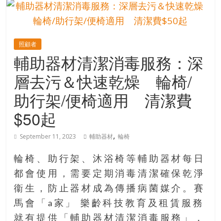
的
寶
照顧者
藏
輔助器材清潔消毒服務：深
層去污＆快速乾燥 輪椅/
金
銀
助行架/便椅適用 清潔費
島
$50起
共
享
,
共
September 11, 2023
輔助器材
輪椅
樂
共
輪椅、助行架、沐浴椅等輔助器材每日
創
都會使用，需要定期消毒清潔確保乾淨
人
衞生，防止器材成為傳播病菌媒介。賽
生
馬會「a家」 樂齡科技教育及租賃服務
下
半
就有提供「輔助器材清潔消毒服務」，