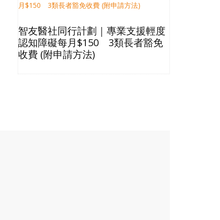
智友醫社同行計劃｜專業支援輕度
2026長
認知障礙每月$150 3類長者豁免
星級酒店Bu
收費 (附申請方法)
格清單