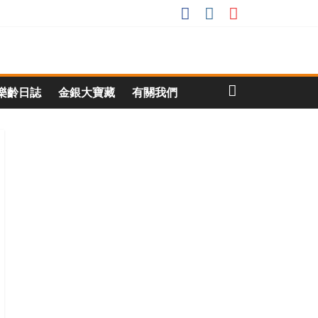
樂齡日誌
金銀大寶藏
有關我們