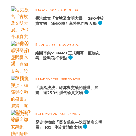
NOV 20 2025
- AUG 31 2026
香港故宮「古埃及文明大展」 250件珍
貴文物 滿60歲可享特惠門票入場
JAN 10 2026
- NOV 29 2026
維園市集V MART正式開幕 寵物友
善、設毛孩打卡點
MAR 20 2026
- SEP 20 2026
「漢風泱泱：雄渾與交融的盛世」展
覽 逾250件漢代珍貴文物
APR 25 2026
- AUG 24 2026
歷史博物館「長安萬象—陝西隋唐文明
展」 165+件珍貴隋唐文物