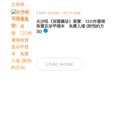
MAY 23 2026
- OCT 11 2026
尖沙咀《深珊藏珍》展覽 120件珊瑚
珠寶及珍罕標本 免費入場 (附預約方
法)
LOAD MORE