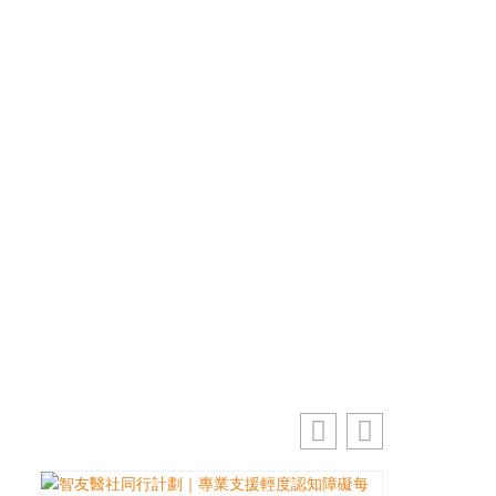
優先訂閱電子報
免費獲取50+精選資訊
掌握最新動向 一起追尋生命的寶藏
電郵地址
訂閱
你的電郵地址