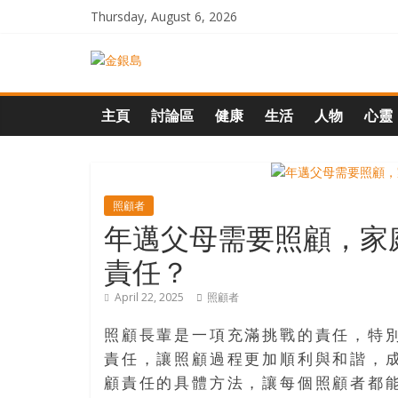
Skip
Thursday, August 6, 2026
to
content
一
起
主頁
討論區
健康
生活
人物
心靈
追
尋
照顧者
年邁父母需要照顧，家
生
責任？
April 22, 2025
照顧者
命
照顧長輩是一項充滿挑戰的責任，特
的
責任，讓照顧過程更加順利與和諧，
顧責任的具體方法，讓每個照顧者都