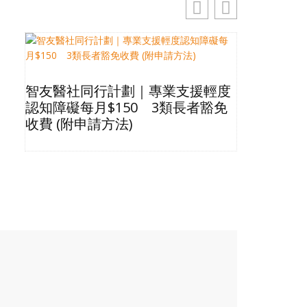
智友醫社同行計劃｜專業支援輕度
2026長
認知障礙每月$150 3類長者豁免
星級酒店Bu
收費 (附申請方法)
格清單