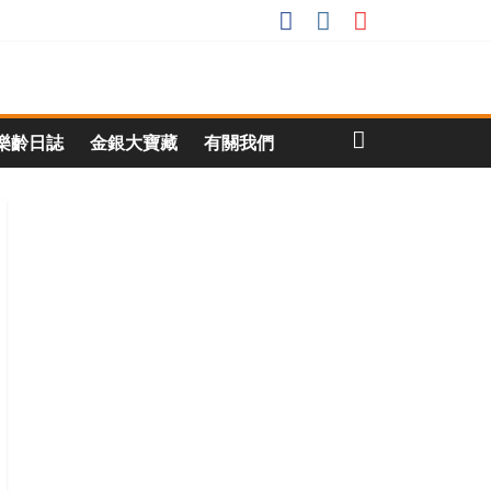
樂齡日誌
金銀大寶藏
有關我們