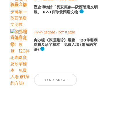
歷史博物館「長安萬象—陝西隋唐文明
展」 165+件珍貴隋唐文物
MAY 23 2026
- OCT 11 2026
尖沙咀《深珊藏珍》展覽 120件珊瑚
珠寶及珍罕標本 免費入場 (附預約方
法)
LOAD MORE