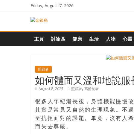
Skip
Friday, August 7, 2026
to
content
一
起
主頁
討論區
健康
生活
人物
心靈
追
尋
照顧者
如何體面又溫和地說服
生
,
August 8, 2025
照顧者
高齡長者
命
很多人年紀漸長後，身體機能慢慢
其實是常見又自然的生理現象。不
的
至抗拒面對的課題。畢竟，沒有人
而失去尊嚴。