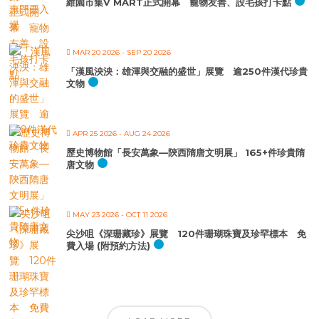
維園市集V MART正式開幕 寵物友善、設毛孩打卡點
MAR 20 2026
- SEP 20 2026
「漢風泱泱：雄渾與交融的盛世」展覽 逾250件漢代珍貴
文物
APR 25 2026
- AUG 24 2026
歷史博物館「長安萬象—陝西隋唐文明展」 165+件珍貴隋
唐文物
MAY 23 2026
- OCT 11 2026
尖沙咀《深珊藏珍》展覽 120件珊瑚珠寶及珍罕標本 免
費入場 (附預約方法)