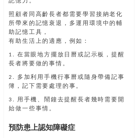
記憶力。
豐
盛
照顧者同高齡長者都需要學習接納老化
的
所帶來的記憶衰退，多運用環境中的輔
第
助記憶工具，
二
人
有助生活上的適應，例如：
生。
1. 在當眼地方擺放日曆或記示板，提醒
長者將要做的事情。
2. 多加利用手機行事曆或隨身帶備記事
簿，記下需要處理的事。
3. 用手機、鬧鐘去提醒長者幾時需要開
始做一些事情。
預防患上認知障礙症