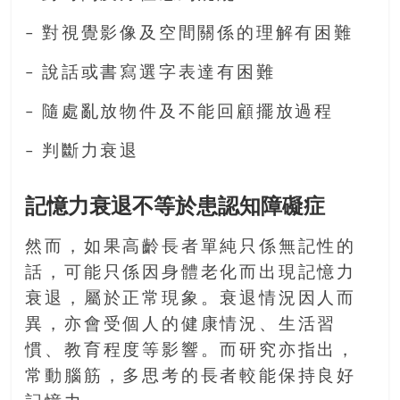
找
尋
– 對視覺影像及空間關係的理解有困難
樂
齡
– 說話或書寫選字表達有困難
寶
藏。
– 隨處亂放物件及不能回顧擺放過程
一
– 判斷力衰退
同
抱
著
記憶力衰退不等於患認知障礙症
樂
觀
然而，如果高齡長者單純只係無記性的
積
話，可能只係因身體老化而出現記憶力
極
衰退，屬於正常現象。衰退情況因人而
的
態
異，亦會受個人的健康情況、生活習
度，
慣、教育程度等影響。而研究亦指出，
迎
常動腦筋，多思考的長者較能保持良好
接