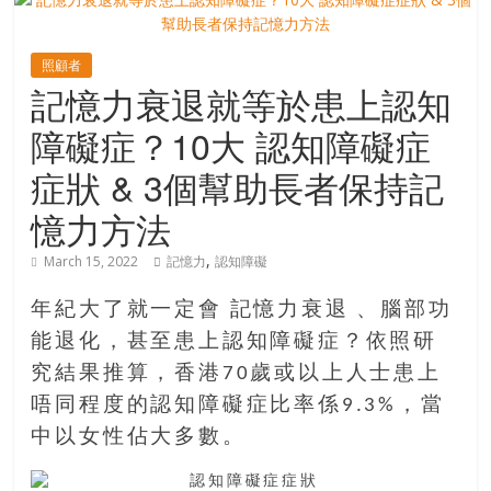
寶
照顧者
記憶力衰退就等於患上認知
藏
障礙症？10大 認知障礙症
金
症狀 & 3個幫助長者保持記
銀
憶力方法
島
共
,
March 15, 2022
記憶力
認知障礙
享
共
年紀大了就一定會 記憶力衰退 、腦部功
樂
能退化，甚至患上認知障礙症？依照研
共
創
究結果推算，香港70歲或以上人士患上
人
唔同程度的認知障礙症比率係9.3%，當
生
中以女性佔大多數。
下
半