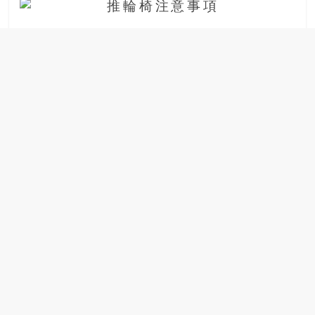
場
結
伴
歷
險
踏
入
50
歲
以
後，
迎
來
人
生
下
半
場，