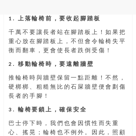
金
銀
島
1. 上落輪椅前，要收起腳踏板
邀
請
千萬不要讓長者站在腳踏板上！如果把
各
重心放在腳踏板上，不但會令輪椅失平
位
衡而翻車，更會使長者跌倒受傷！
金
齡
2. 移動輪椅時，要遠離牆壁
銀
髮
推輪椅時與牆壁保留一點距離！不然，
的
硬梆梆、粗糙無比的石屎牆壁便會劃傷
大
人
長者的手腳！
們
3. 輪椅要鎖上，確保安全
結
伴
巴士停下時，我們也會因慣性而失重
歷
險，
心、搖晃；輪椅也不例外。因此，照顧