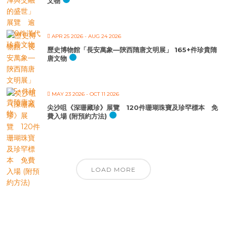
文物
APR 25 2026
- AUG 24 2026
歷史博物館「長安萬象—陝西隋唐文明展」 165+件珍貴隋
唐文物
MAY 23 2026
- OCT 11 2026
尖沙咀《深珊藏珍》展覽 120件珊瑚珠寶及珍罕標本 免
費入場 (附預約方法)
LOAD MORE