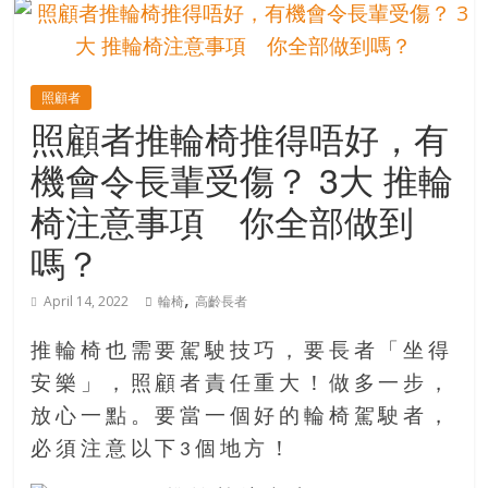
的
寶
照顧者
藏
照顧者推輪椅推得唔好，有
機會令長輩受傷？ 3大 推輪
金
銀
椅注意事項 你全部做到
島
嗎？
共
享
,
共
April 14, 2022
輪椅
高齡長者
樂
共
推輪椅也需要駕駛技巧，要長者「坐得
創
安樂」，照顧者責任重大！做多一步，
人
放心一點。要當一個好的輪椅駕駛者，
生
必須注意以下3個地方！
下
半