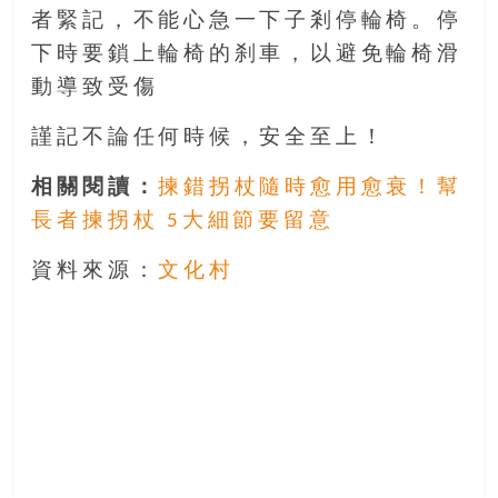
找
者緊記，不能心急一下子剎停輪椅。停
尋
下時要鎖上輪椅的刹車，以避免輪椅滑
樂
動導致受傷
齡
寶
謹記不論任何時候，安全至上！
藏。
一
相關閱讀：
揀錯拐杖隨時愈用愈衰！幫
同
長者揀拐杖 5大細節要留意
抱
著
資料來源：
文化村
樂
觀
積
極
的
態
度，
迎
接