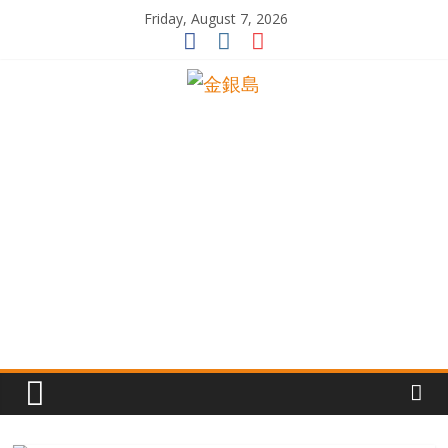
Skip
Friday, August 7, 2026
to
content
一
起
追
尋
生
命