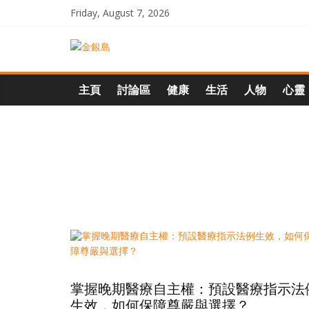
Skip
Friday, August 7, 2026
to
content
一
起
主頁
討論區
健康
生活
人物
心靈
追
尋
生
命
的
掌握晚期醫療自主權：預設醫療指示法
生效，如何保障尊嚴與選擇？