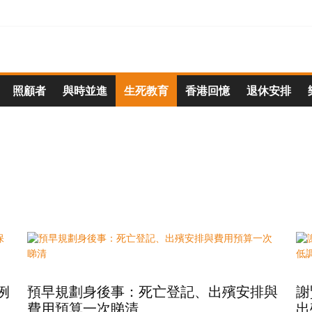
照顧者
與時並進
生死教育
香港回憶
退休安排
例
預早規劃身後事：死亡登記、出殯安排與
謝
費用預算一次睇清
出