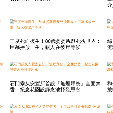
介
三度死而復生！80歲婆婆親歷死後世界：
綠
巨幕播放一生，親人在彼岸等候
流
定
石門靈灰安置所首設「無煙拜祭」全面禁
和
香 紀念花園設靜念池抒發思念
放