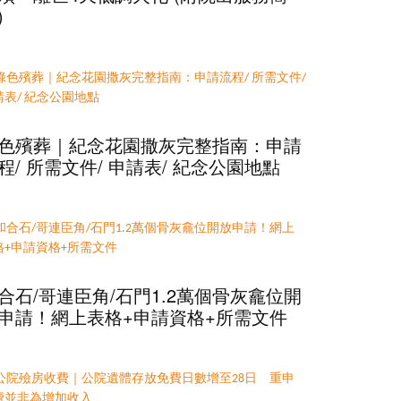
)
色殯葬｜紀念花園撒灰完整指南：申請
程/ 所需文件/ 申請表/ 紀念公園地點
合石/哥連臣角/石門1.2萬個骨灰龕位開
申請！網上表格+申請資格+所需文件