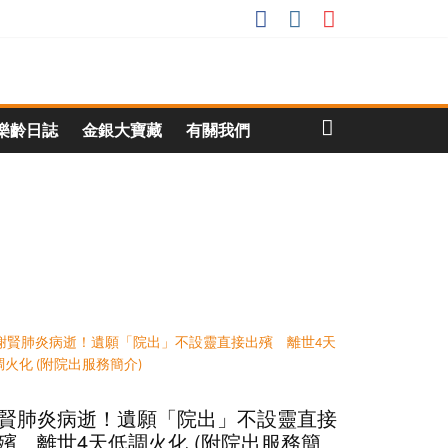
樂齡日誌
金銀大寶藏
有關我們
賢肺炎病逝！遺願「院出」不設靈直接
殯 離世4天低調火化 (附院出服務簡