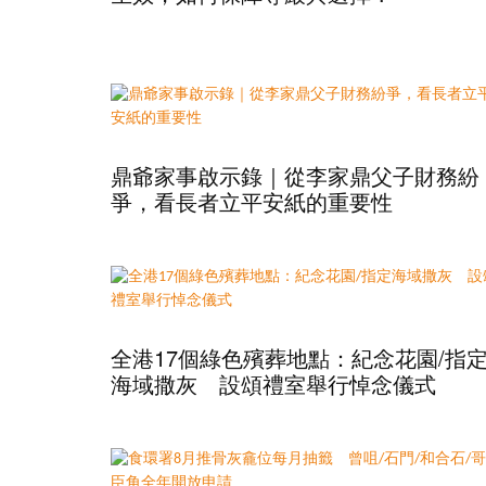
寶
藏
金
銀
鼎爺家事啟示錄｜從李家鼎父子財務紛
島
爭，看長者立平安紙的重要性
共
享
共
樂
共
創
全港17個綠色殯葬地點：紀念花園/指
人
海域撒灰 設頌禮室舉行悼念儀式
生
下
半
場