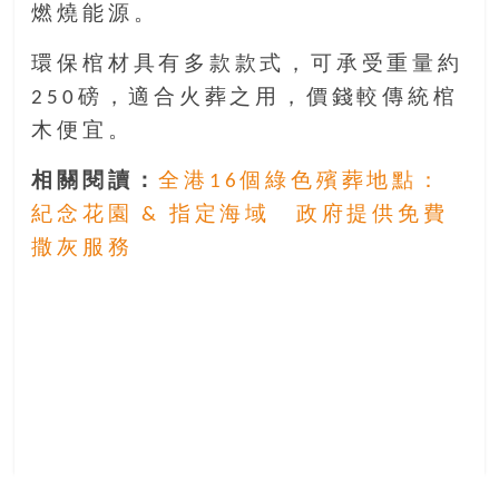
找
燃燒能源。
尋
環保棺材具有多款款式，可承受重量約
樂
齡
250磅，適合火葬之用，價錢較傳統棺
寶
木便宜。
藏。
一
相關閱讀：
全港16個綠色殯葬地點：
同
紀念花園 & 指定海域 政府提供免費
抱
撒灰服務
著
樂
觀
積
極
的
態
度，
迎
接