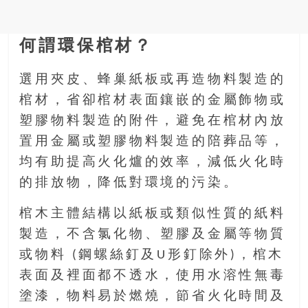
金
銀
島
何謂環保棺材？
邀
請
選用夾皮、蜂巢紙板或再造物料製造的
各
棺材，省卻棺材表面鑲嵌的金屬飾物或
位
金
塑膠物料製造的附件，避免在棺材內放
齡
置用金屬或塑膠物料製造的陪葬品等，
銀
均有助提高火化爐的效率，減低火化時
髮
的排放物，降低對環境的污染。
的
大
棺木主體結構以紙板或類似性質的紙料
人
們
製造，不含氯化物、塑膠及金屬等物質
結
或物料 (鋼螺絲釘及U形釘除外)，棺木
伴
表面及裡面都不透水，使用水溶性無毒
歷
塗漆，物料易於燃燒，節省火化時間及
險，