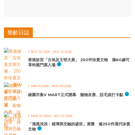
樂齡日誌
NOV 20 2025
- AUG 31 2026
香港故宮「古埃及文明大展」 250件珍貴文物 滿60歲可
享特惠門票入場
JAN 10 2026
- NOV 29 2026
維園市集V MART正式開幕 寵物友善、設毛孩打卡點
MAR 20 2026
- SEP 20 2026
「漢風泱泱：雄渾與交融的盛世」展覽 逾250件漢代珍貴
文物