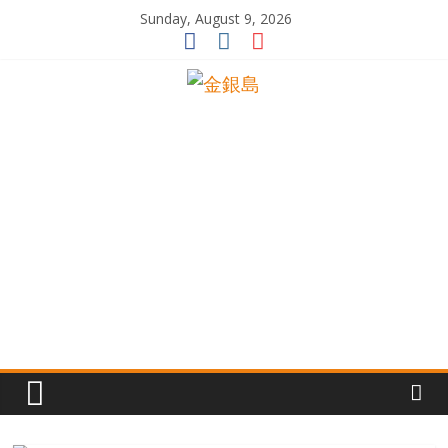
Skip
Sunday, August 9, 2026
to
content
一
起
追
尋
生
命