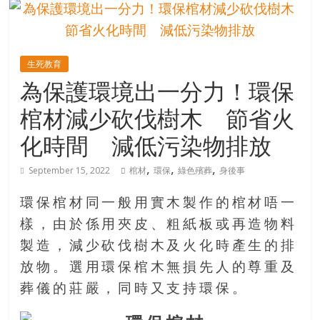
的
寶
生死教育
藏
為保護環境出一分力！環保
棺材減少砍伐樹木 節省火
金
銀
化時間 減低污染物排放
島
共
,
,
,
September 15, 2022
棺材
環保
綠色殯葬
身後事
享
共
環保棺材同一般用實木製作的棺材唔一
樂
樣，由於係用夾皮、粗紙板或再造物料
共
製造，減少砍伐樹木及火化時產生的排
創
人
放物。選用環保棺木無損先人的尊重及
生
葬儀的莊嚴，同時又支持環保。
下
半