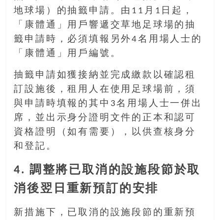
豐
地球場）的抽籤申請。由11月1日起，
盛
「康體通」用戶響遞交草地足球場的抽
的
籤申請時，必須填報另外4名用場人士的
第
二
「康體通」用戶編號。
人
抽籤申請如獲接納並完成繳款以確認租
生。
訂設施後，租用人在使用足球場前，須
與申請時填報的其中3名用場人士一併出
席，並出示身分證明文件的正本和認可
資格證明（如有需要），以供查核身分
和登記。
4. 調整將已取消的設施段節於取
消後翌日重新預訂的安排
新措施下，已取消的設施段節的重新預