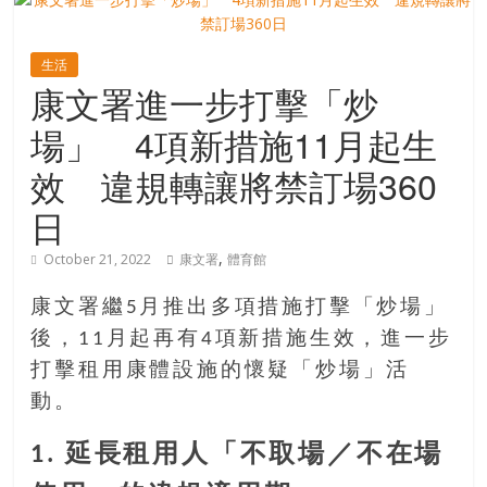
寶
生活
康文署進一步打擊「炒
藏
場」 4項新措施11月起生
金
效 違規轉讓將禁訂場360
銀
日
島
共
,
October 21, 2022
康文署
體育館
享
共
康文署繼5月推出多項措施打擊「炒場」
樂
後，11月起再有4項新措施生效，進一步
共
創
打擊租用康體設施的懷疑「炒場」活
人
動。
生
下
1. 延長租用人「不取場／不在場
半