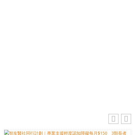
優先訂閱電子報
免費獲取50+精選資訊
掌握最新動向 一起追尋生命的寶藏
電郵地址
你的電郵地址
訂閱