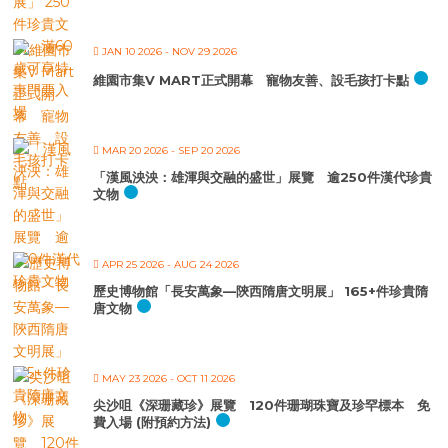
JAN 10 2026
- NOV 29 2026
維園市集V MART正式開幕 寵物友善、設毛孩打卡點
MAR 20 2026
- SEP 20 2026
「漢風泱泱：雄渾與交融的盛世」展覽 逾250件漢代珍貴
文物
APR 25 2026
- AUG 24 2026
歷史博物館「長安萬象—陝西隋唐文明展」 165+件珍貴隋
唐文物
MAY 23 2026
- OCT 11 2026
尖沙咀《深珊藏珍》展覽 120件珊瑚珠寶及珍罕標本 免
費入場 (附預約方法)