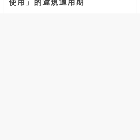
使用」的違規適用期
場
結
伴
歷
險
踏
入
50
歲
以
後，
迎
來
人
生
下
半
場，
金