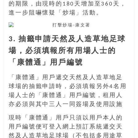
找
的期限，由現時的180天增加至360天，
尋
進一步阻嚇懷疑「炒場」活動。
樂
齡
寶
藏。
3. 抽籤申請天然及人造草地足球
一
場，必須填報所有用場人士的
同
抱
「康體通」用戶編號
著
樂
「康體通」用戶遞交天然及人造草地足
觀
球場的抽籤申請時，必須填報另外4名用
積
場人士的「康體通」用戶編號，租用人
極
的
亦必須與其中三人一同簽場及使用設施
態
現時「康體通」用戶只須以用戶本人的
度，
迎
用戶編號便可登入網上預訂系統遞交天
接
然及人造草地足球場（不包括多用途草