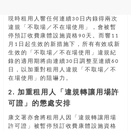
銀
島
現時租用人響任何連續30日內錄得兩次
邀
請
違規「不取場／不在場使用」，會被暫
各
停預訂收費康體設施資格90天。而響11
位
月1日起生效的新措施下，所有有效或新
金
生效的「不取場／不在場使用」違規紀
齡
錄的適用期將由連續30日調整至連續60
銀
髮
日，以加重對租用人違規「不取場／不
的
在場使用」的阻嚇力。
大
人
2. 加重租用人「違規轉讓用場許
們
可證」的懲處安排
結
伴
歷
康文署亦會將租用人因「違規轉讓用場
險，
許可證」被暫停預訂收費康體設施資格