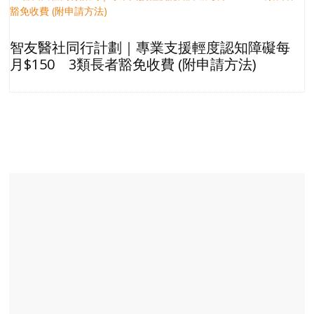
智友醫社同行計劃｜專業支援輕度認知障礙每
月$150 3類長者豁免收費 (附申請方法)