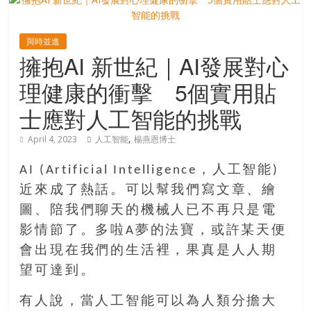
寶
與時並進
擁抱AI 新世紀｜AI發展對心
藏
理健康的衝擊 5個實用貼
金
士應對人工智能的挑戰
銀
島
,
April 4, 2023
人工智能
楊燕恩博士
共
享
AI (Artificial Intelligence，人工智能)
共
近來成了熱話。可以幫我們寫文章、繪
樂
圖、陪我們聊天的機械人已不再只是電
共
影情節了。多啦A夢的法寶，或許某天便
創
會出現在我們的生活裡，果真是人人期
人
生
望可達到。
下
有人說，當人工智能可以為人類分擔大
半