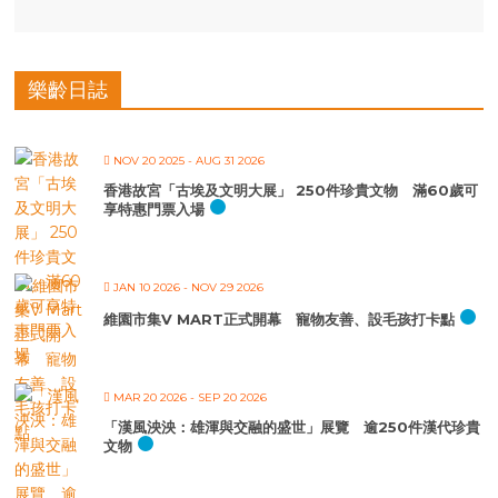
樂齡日誌
NOV 20 2025
- AUG 31 2026
香港故宮「古埃及文明大展」 250件珍貴文物 滿60歲可
享特惠門票入場
JAN 10 2026
- NOV 29 2026
維園市集V MART正式開幕 寵物友善、設毛孩打卡點
MAR 20 2026
- SEP 20 2026
「漢風泱泱：雄渾與交融的盛世」展覽 逾250件漢代珍貴
文物