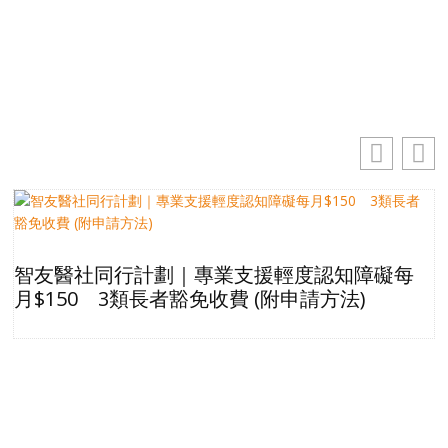
訂閱
智友醫社同行計劃｜專業支援輕度認知障礙每
月$150 3類長者豁免收費 (附申請方法)