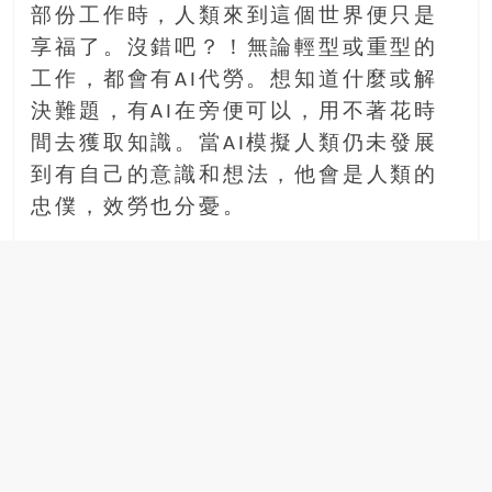
場
部份工作時，人類來到這個世界便只是
結
享福了。沒錯吧？！無論輕型或重型的
伴
工作，都會有AI代勞。想知道什麼或解
歷
決難題，有AI在旁便可以，用不著花時
險
踏
間去獲取知識。當AI模擬人類仍未發展
入
到有自己的意識和想法，他會是人類的
50
忠僕，效勞也分憂。
歲
以
後，
迎
來
人
生
下
半
場，
金