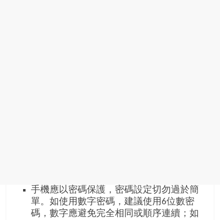
場
結
伴
歷
險
踏
入
50
歲
以
後，
迎
來
人
生
下
手機應以密碼保護，密碼設定切勿過於簡
半
單。如使用數字密碼，建議使用6位數密
場，
碼，數字應避免完全相同或順序連續；如