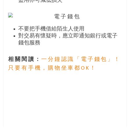
盜用亦可減低損失
找
尋
樂
齡
不要把手機借給陌生人使用
寶
對交易有懷疑時，應立即通知銀行或電子
藏。
錢包服務
一
同
抱
相關閱讀：
一分鐘認識「電子錢包」！
著
只要有手機，購物坐車都OK！
樂
觀
積
極
的
態
度，
迎
接