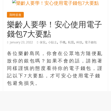
的
寶
與時並進
樂齡人要學！安心使用電子
藏
錢包7大要點
金
,
,
,
,
,
January 23, 2022
保安
小貼士
手機
私隱
科技
電子錢包
銀
島
各位樂齡島民，你會在公眾地方隨便亂
共
放你的銀包嗎？如果不會的話，請抱著
享
共
同樣謹慎的態度看待你的電子錢包，謹
樂
記以下7大要點，才可安心使用電子錢
共
包避免損失。
創
人
生
下
半