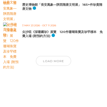
歷史博物館「長安萬象—陝西隋唐文明展」 165+件珍貴隋
唐文物
MAY 23 2026
- OCT 11 2026
尖沙咀《深珊藏珍》展覽 120件珊瑚珠寶及珍罕標本 免
費入場 (附預約方法)
LOAD MORE