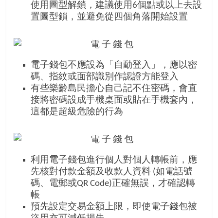
金
使用圖型解鎖，建議使用6個點或以上去設
銀
置圖型鎖，並避免從四個角落開始設置
島
邀
請
各
電子錢包不應設為「自動登入」，應以密
位
碼、指紋或面部識別作認證方能登入
金
有些樂齡島民擔心自己記不住密碼，會直
齡
接將密碼設成手機桌面或貼在手機套內，
銀
這都是超級危險的行為
髮
的
大
人
利用電子錢包進行個人對個人轉帳前，應
們
先核對付款金額及收款人資料 (如電話號
結
碼、電郵或QR Code)正確無誤，才確認轉
伴
帳
歷
預先設定交易金額上限，即使電子錢包被
險，