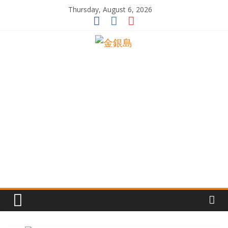
Skip
Thursday, August 6, 2026
to
content
一
起
追
尋
生
命