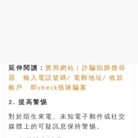
延伸閱讀：
實用網站｜詐騙陷阱搜尋
器 輸入電話號碼/ 電郵地址/ 收款
帳戶 即check係咪騙案
2. 提高警惕
對於陌生來電、未知電子郵件或社交
媒體上的可疑訊息保持警惕。