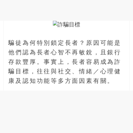
金
銀
島
邀
請
各
騙徒為何特別鎖定長者？原因可能是
位
金
他們認為長者心智不再敏銳，且銀行
齡
存款豐厚。事實上，長者容易成為詐
銀
騙目標，往往與社交、情緒／心理健
髮
的
康及認知功能等多方面因素有關。
大
人
們
結
伴
歷
險，