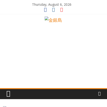
Skip
Thursday, August 6, 2026
to
content
一
起
追
尋
生
命