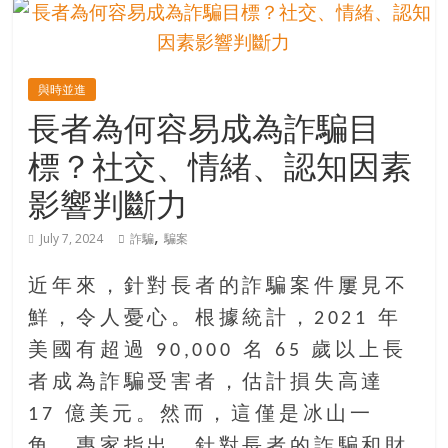
的
寶
與時並進
藏
長者為何容易成為詐騙目
標？社交、情緒、認知因素
金
銀
影響判斷力
島
共
,
July 7, 2024
詐騙
騙案
享
共
近年來，針對長者的詐騙案件屢見不
樂
鮮，令人憂心。根據統計，2021 年
共
創
美國有超過 90,000 名 65 歲以上長
人
者成為詐騙受害者，估計損失高達
生
17 億美元。然而，這僅是冰山一
下
半
角，專家指出，針對長者的詐騙和財