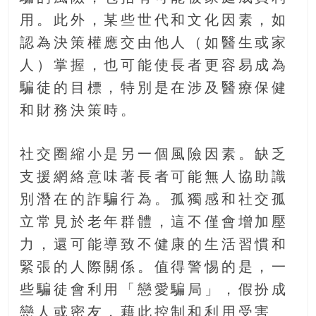
豐
用。此外，某些世代和文化因素，如
盛
認為決策權應交由他人（如醫生或家
的
第
人）掌握，也可能使長者更容易成為
二
騙徒的目標，特別是在涉及醫療保健
人
和財務決策時。
生。
社交圈縮小是另一個風險因素。缺乏
支援網絡意味著長者可能無人協助識
別潛在的詐騙行為。孤獨感和社交孤
立常見於老年群體，這不僅會增加壓
力，還可能導致不健康的生活習慣和
緊張的人際關係。值得警惕的是，一
些騙徒會利用「戀愛騙局」，假扮成
戀人或密友，藉此控制和利用受害