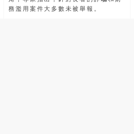
場
務濫用案件大多數未被舉報。
結
伴
歷
險
踏
入
50
歲
以
後，
迎
來
人
生
下
半
場，