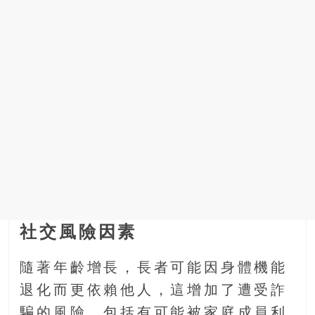
找
尋
樂
齡
寶
藏。
一
同
抱
著
樂
觀
積
極
社交風險因素
的
態
隨著年齡增長，長者可能因身體機能
度，
退化而更依賴他人，這增加了遭受詐
迎
接
騙的風險，包括有可能被家庭成員利