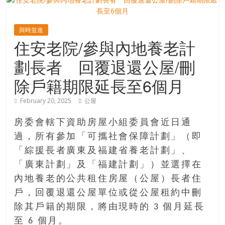
寶
與時並進
住安老院/參與內地養老計
藏
劃長者 回覆退還公屋/刪
金
除戶籍期限延長至6個月
銀
島
February 20, 2025
公屋
共
享
房委會轄下資助房屋小組委員會近日通
共
過，所有參加「可攜社會保障計劃」（即
樂
「綜援長者廣東及福建省養老計劃」、
共
「廣東計劃」及「福建計劃」）並選擇在
創
內地養老的公共租住房屋（公屋）長者住
人
戶，回覆退還公屋單位或從公屋租約中刪
生
下
除其戶籍的期限，將由現時的 3 個月延長
半
至 6 個月。