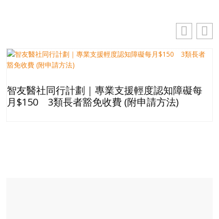
智友醫社同行計劃｜專業支援輕度認知障礙每
月$150 3類長者豁免收費 (附申請方法)