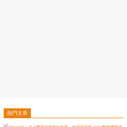
豐
盛
的
第
二
人
生。
熱門文章