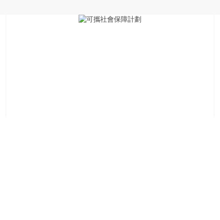
銀
島
邀
請
各
位
金
齡
銀
髮
的
大
人
們
結
伴
歷
險，