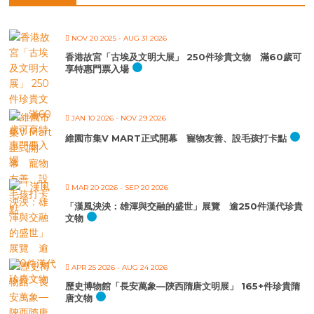
NOV 20 2025
- AUG 31 2026
香港故宮「古埃及文明大展」 250件珍貴文物 滿60歲可
享特惠門票入場
JAN 10 2026
- NOV 29 2026
維園市集V MART正式開幕 寵物友善、設毛孩打卡點
MAR 20 2026
- SEP 20 2026
「漢風泱泱：雄渾與交融的盛世」展覽 逾250件漢代珍貴
文物
APR 25 2026
- AUG 24 2026
歷史博物館「長安萬象—陝西隋唐文明展」 165+件珍貴隋
唐文物