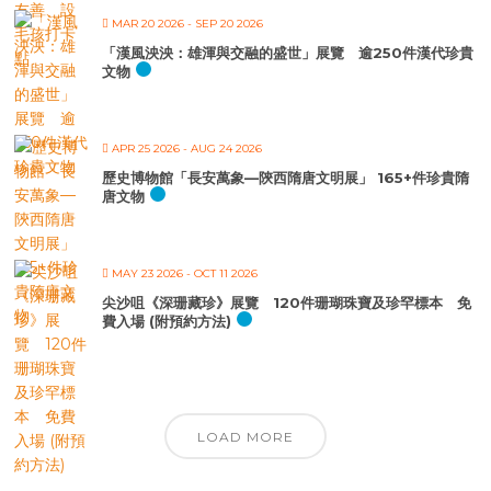
MAR 20 2026
- SEP 20 2026
「漢風泱泱：雄渾與交融的盛世」展覽 逾250件漢代珍貴
文物
APR 25 2026
- AUG 24 2026
歷史博物館「長安萬象—陝西隋唐文明展」 165+件珍貴隋
唐文物
MAY 23 2026
- OCT 11 2026
尖沙咀《深珊藏珍》展覽 120件珊瑚珠寶及珍罕標本 免
費入場 (附預約方法)
LOAD MORE