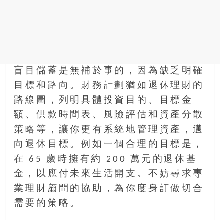
找
尋
樂
齡
寶
藏。
盲目儲蓄是無補於事的，因為缺乏明確
一
目標和路向。財務計劃猶如退休理財的
同
抱
路線圖，列明具體投資目的、目標金
著
額、供款時間表、風險評估和資產分散
樂
策略等，讓你更有系統地管理資產，邁
觀
向退休目標。例如一個合理的目標是，
積
極
在 65 歲時擁有約 200 萬元的退休基
的
金，以應付未來生活開支。不妨尋求專
態
業理財顧問的協助，為你度身訂做切合
度，
需要的策略。
迎
接