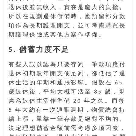
退休後並無收入，實在是龐大的負擔。
所以在規劃退休儲備時，應預留部分款
項作為長期護理開支，並可考慮購買長
期護理保險或其他方案作準備。
5. 儲蓄力度不足
有些人誤以認為只要存夠一筆款項應付
退休初期數年開支便足夠，卻低估了退
休生活的年期和通脹影響。假設在 65
歲退休後，平均大概可活至 85 歲，即
需為退休生活作準備 20 年之久。而每
5 年大約有一次通脹週期，物價總會持
續上漲，單靠一筆存款是絕對不夠的。
決定理想儲蓄金額前需考慮多項因素，