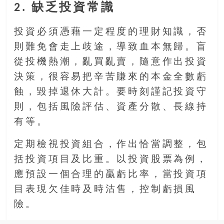
2. 缺乏投資常識
豐
盛
投資必須憑藉一定程度的理財知識，否
的
第
則難免會走上歧途，導致血本無歸。盲
二
從投機熱潮，亂買亂賣，隨意作出投資
人
決策，很容易把辛苦賺來的本金全數虧
生。
蝕，毀掉退休大計。要時刻謹記投資守
則，包括風險評估、資產分散、長線持
有等。
定期檢視投資組合，作出恰當調整，包
括投資項目及比重。以投資股票為例，
應預設一個合理的贏虧比率，當投資項
目表現欠佳時及時沽售，控制虧損風
險。