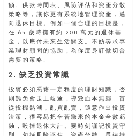
額、供款時間表、風險評估和資產分散
策略等，讓你更有系統地管理資產，邁
向退休目標。例如一個合理的目標是，
在 65 歲時擁有約 200 萬元的退休基
金，以應付未來生活開支。不妨尋求專
業理財顧問的協助，為你度身訂做切合
需要的策略。
2. 缺乏投資常識
投資必須憑藉一定程度的理財知識，否
則難免會走上歧途，導致血本無歸。盲
從投機熱潮，亂買亂賣，隨意作出投資
決策，很容易把辛苦賺來的本金全數虧
蝕，毀掉退休大計。要時刻謹記投資守
則，包括風險評估、資產分散、長線持