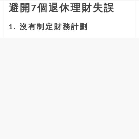
金
避開7個退休理財失誤
銀
島
邀
1. 沒有制定財務計劃
請
各
位
金
齡
銀
髮
的
大
人
們
結
伴
歷
險，