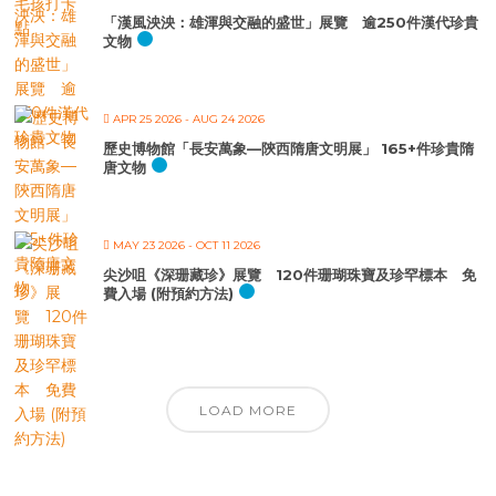
「漢風泱泱：雄渾與交融的盛世」展覽 逾250件漢代珍貴
文物
APR 25 2026
- AUG 24 2026
歷史博物館「長安萬象—陝西隋唐文明展」 165+件珍貴隋
唐文物
MAY 23 2026
- OCT 11 2026
尖沙咀《深珊藏珍》展覽 120件珊瑚珠寶及珍罕標本 免
費入場 (附預約方法)
LOAD MORE