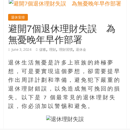
的
寶
退休安排
避開7個退休理財失誤 為
藏
無憂晚年早作部署
金
,
,
,
June 3, 2024
儲蓄
理財
理財習慣
退休金
銀
島
退休生活無憂是許多上班族的終極夢
共
想，可是要實現這個夢想，卻需要提早
享
共
作出周詳計劃和準備，避免犯下嚴重的
樂
退休理財錯誤，以免造成無可挽回的損
共
失。以下是 7 個最常見的退休理財失
創
誤，你必須加以警惕和避免。
人
生
下
半