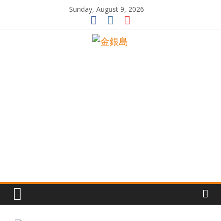
Skip
Sunday, August 9, 2026
to
content
一
起
追
尋
生
命