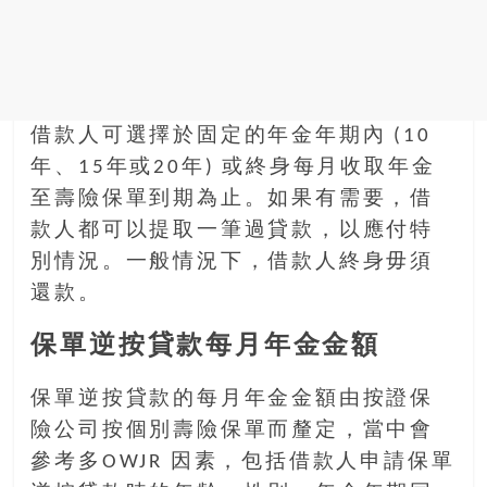
銀
島
邀
請
各
借款人可選擇於固定的年金年期內 (10
位
年、15年或20年) 或終身每月收取年金
金
至壽險保單到期為止。如果有需要，借
齡
銀
款人都可以提取一筆過貸款，以應付特
髮
別情況。一般情況下，借款人終身毋須
的
還款。
大
人
保單逆按貸款每月年金金額
們
結
保單逆按貸款的每月年金金額由按證保
伴
險公司按個別壽險保單而釐定，當中會
歷
參考多OWJR 因素，包括借款人申請保單
險，