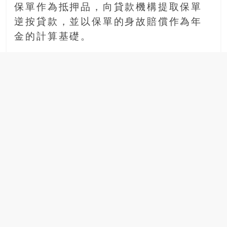
場
保單作為抵押品，向貸款機構提取保單
結
逆按貸款，並以保單的身故賠償作為年
伴
金的計算基礎。
歷
險
踏
入
50
歲
以
後，
迎
來
人
生
下
半
場，
金