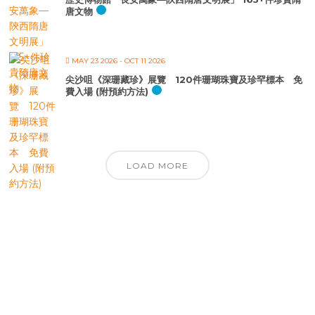
唐文物
MAY 23 2026
- OCT 11 2026
尖沙咀《深珊藏珍》展覽 120件珊瑚珠寶及珍罕標本 免
費入場 (附預約方法)
LOAD MORE