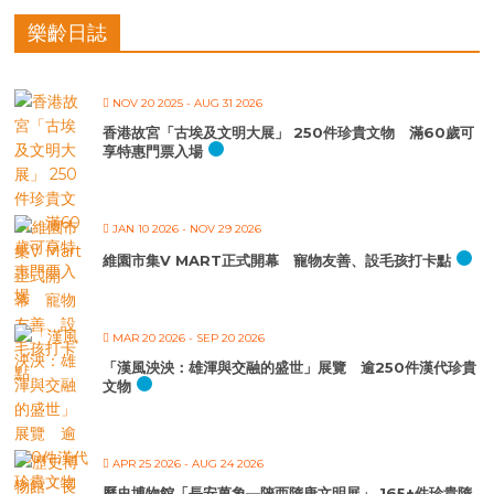
樂齡日誌
NOV 20 2025
- AUG 31 2026
香港故宮「古埃及文明大展」 250件珍貴文物 滿60歲可
享特惠門票入場
JAN 10 2026
- NOV 29 2026
維園市集V MART正式開幕 寵物友善、設毛孩打卡點
MAR 20 2026
- SEP 20 2026
「漢風泱泱：雄渾與交融的盛世」展覽 逾250件漢代珍貴
文物
APR 25 2026
- AUG 24 2026
歷史博物館「長安萬象—陝西隋唐文明展」 165+件珍貴隋