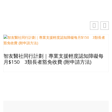
智友醫社同行計劃｜專業支援輕度認知障礙每
月$150 3類長者豁免收費 (附申請方法)