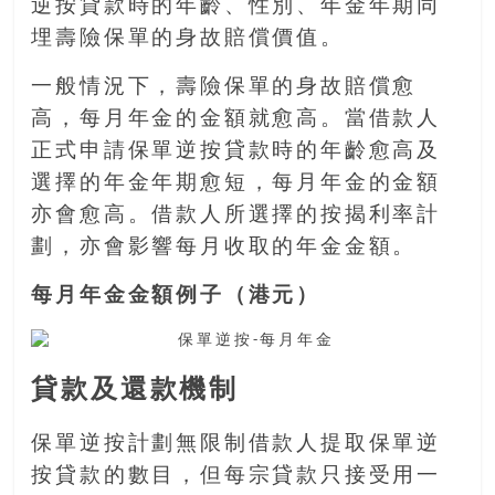
找
逆按貸款時的年齡、性別、年金年期同
尋
埋壽險保單的身故賠償價值。
樂
齡
一般情況下，壽險保單的身故賠償愈
寶
高，每月年金的金額就愈高。當借款人
藏。
正式申請保單逆按貸款時的年齡愈高及
一
選擇的年金年期愈短，每月年金的金額
同
抱
亦會愈高。借款人所選擇的按揭利率計
著
劃，亦會影響每月收取的年金金額。
樂
觀
每月年金金額例子（港元）
積
極
的
貸款及還款機制
態
度，
保單逆按計劃無限制借款人提取保單逆
迎
按貸款的數目，但每宗貸款只接受用一
接