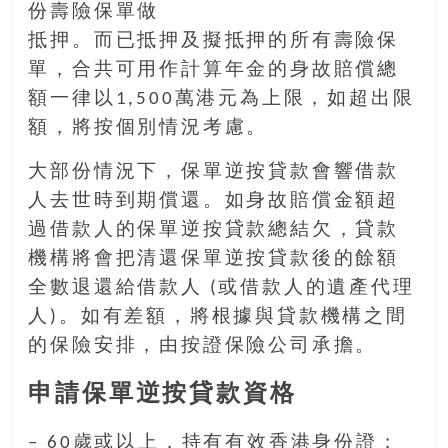
豐
份壽險保單做
盛
抵押。而已抵押及擬抵押的所有壽險保
的
單，合共可用作計算年金的身故賠償總
第
額一律以1,500萬港元為上限，如超出限
二
額，將按個別情況考慮。
人
生。
大部份情況下，保單逆按貸款會響借款
人去世時到期償還。如身故賠償金額超
過借款人的保單逆按貸款總結欠，貸款
機構將會把清還保單逆按貸款後的餘額
全數退還給借款人 (或借款人的遺產代理
人)。如有差額，將根據與貸款機構之間
的保險安排，由按證保險公司承擔。
申請保單逆按貸款資格
– 60歲或以上，持有有效香港身份證；