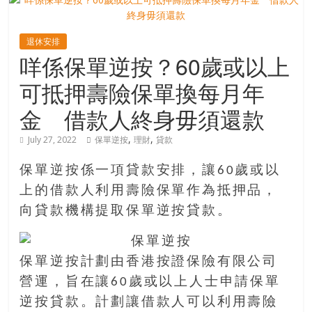
寶
退休安排
咩係保單逆按？60歲或以上
藏
可抵押壽險保單換每月年
金
金 借款人終身毋須還款
銀
島
,
,
July 27, 2022
保單逆按
理財
貸款
共
享
保單逆按係一項貸款安排，讓60歲或以
共
上的借款人利用壽險保單作為抵押品，
樂
向貸款機構提取保單逆按貸款。
共
創
人
保單逆按計劃由香港按證保險有限公司
生
營運，旨在讓60歲或以上人士申請保單
下
逆按貸款。計劃讓借款人可以利用壽險
半