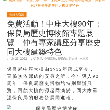
寶
金銀大寶藏
免費活動！中座大樓90年：
藏
保良局歷史博物館專題展
金
覽 仲有專家講座分享歷史
銀
同大樓建築特色
島
共
,
,
,
,
July 25, 2022
保良局
免費活動
博物館
好去處
本地遊
享
共
保良局中座大樓由1932年落成至今，一
樂
直係無依婦孺的安身之所，今年邁入90
共
創
周年，保良局歷史博物館特別舉辦展
人
覽，回顧大樓的源起同演變，同大家重
生
溫保良局的服務發展同進程。
下
半