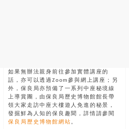
銀
島
邀
請
各
位
金
齡
銀
髮
如果無辦法親身前往參加實體講座的
的
話，亦可以透過Zoom參與網上講座；另
大
人
外，保良局亦預備了一系列中座秘境線
們
上導賞團，由保良局歷史博物館館長帶
結
領大家走訪中座大樓遊人免進的秘景，
伴
發掘鮮為人知的保良趣聞，詳情請參閱
歷
保良局歷史博物館網站
。
險，