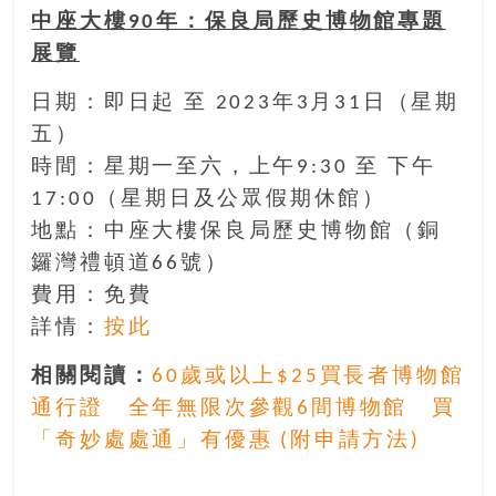
找
中座大樓90年：保良局歷史博物館專題
尋
展覽
樂
齡
日期：即日起 至 2023年3月31日（星期
寶
五）
藏。
一
時間：星期一至六，上午9:30 至 下午
同
17:00（星期日及公眾假期休館）
抱
地點：中座大樓保良局歷史博物館（銅
著
鑼灣禮頓道66號）
樂
觀
費用：免費
積
詳情：
按此
極
的
相關閱讀：
60歲或以上$25買長者博物館
態
通行證 全年無限次參觀6間博物館 買
度，
「奇妙處處通」有優惠 (附申請方法)
迎
接