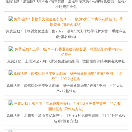
免費活動！展城館10月舉辧2場導賞團 遊走中環大街小巷睇特色建築 全程2
小時費用全免
免費活動！非物質文化遺產市集2022 參加5大工作坊學花牌紮作、手雕麻雀
(附報名連結)
免費活動！上環50至70年代香港舊建築攝影展 德國攝影師眼中的港式摩登
免費活動｜跟裙褂師傅學盤金刺繡！親手繡新娘頭巾/ 香囊/ 團扇 只開6班、
29/12起報名
免費活動｜水務署「滴滴遊蹤深導行」1月至3月免費導賞團 11.14起開始報
名 (附報名方法)