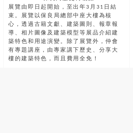
場
展覽由即日起開始，至出年3月31日結
結
束。展覽以保良局總部中座大樓為核
伴
心，透過古籍文獻、建築圖則、報章報
歷
險
導、相片圖像及建築模型等展品介紹建
踏
築特色和用途演變。除了展覽外，仲會
入
有專題講座，由專家講下歷史、分享大
50
樓的建築特色，而且費用全免！
歲
以
後，
迎
來
人
生
下
半
場，
金