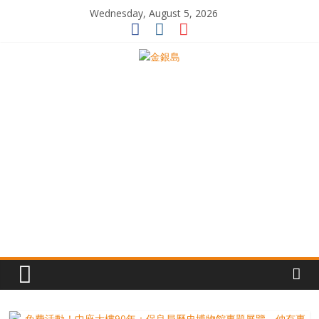
Skip
Wednesday, August 5, 2026
to
content
一
起
追
尋
生
命
的