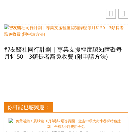
智友醫社同行計劃｜專業支援輕度認知障礙每
月$150 3類長者豁免收費 (附申請方法)
你可能也感興趣：