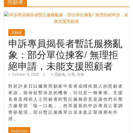
照顧者
寶
藏
照顧者
申訴專員揭長者暫託服務亂
金
象：部分單位揀客/ 無理拒
銀
島
絕申請，未能支援照顧者
共
享
,
,
October 9, 2025
照顧者
社署
院舍
共
樂
對於許多日以繼夜照顧家中長者或殘疾親人的照顧者
共
來說，能有短暫休息的機會，往往是一種奢侈。支援
長者及殘疾人士照顧者的暫託服務原意是讓他們在壓
創
力爆發前「喘一口氣」，然而最新的申訴專員公署調
人
查卻發現，部分暫託服務單位並未真正發揮應有作
生
用。
下
半
Read more