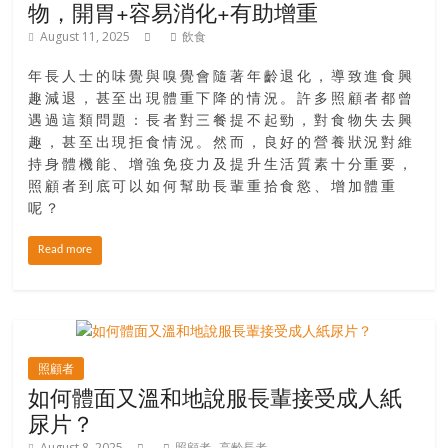
物，開胃+容易消化+有助增重
豐
盛
August 11, 2025
飲食
的
年長人士的味覺與嗅覺會隨著年齡退化，導致進食興
第
趣減退，甚至出現體重下降的情況。許多照顧者都曾
二
遇過這類問題：長者對三餐提不起勁，對食物失去興
人
趣，甚至出現拒食情況。然而，良好的營養狀況對維
生。
持身體機能、增強免疫力及提升生活質素十分重要，
照顧者到底可以如何幫助長輩重拾食慾、增加體重
呢？
Read more
照顧者
如何體面又溫和地說服長輩接受成人紙
尿片？
,
August 8, 2025
照顧者
高齡長者