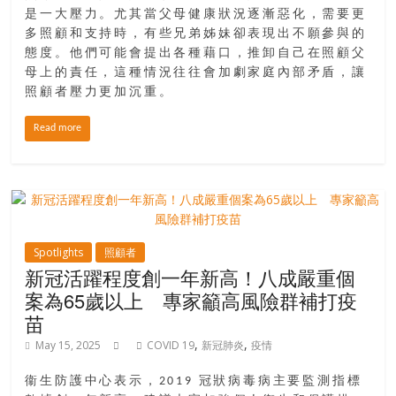
是一大壓力。尤其當父母健康狀況逐漸惡化，需要更
多照顧和支持時，有些兄弟姊妹卻表現出不願參與的
態度。他們可能會提出各種藉口，推卸自己在照顧父
母上的責任，這種情況往往會加劇家庭內部矛盾，讓
照顧者壓力更加沉重。
Read more
Spotlights
照顧者
新冠活躍程度創一年新高！八成嚴重個
案為65歲以上 專家籲高風險群補打疫
苗
,
,
May 15, 2025
COVID 19
新冠肺炎
疫情
衞生防護中心表示，2019 冠狀病毒病主要監測指標