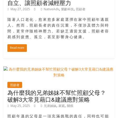
自立、讓照顧者減輕壓力
,
,
May 27, 2025
NativeAdv
樂齡科技
照顧者
隨著人口老化，愈來愈多家庭選擇在家中照顧年邁親
人。然而，照顧長者的責任沉重，不僅涉及體力與時
間，更常伴隨精神壓力。若缺乏適當支援，照顧者容
易感到疲憊、孤立，甚至影響身心健康。
Read more
照顧者
為什麼我的兄弟姊妹不幫忙照顧父母？
破解3大常見藉口&建議應對策略
,
,
May 25, 2025
兄弟姊妹
家庭
關係
照顧年邁的父母是一項充滿挑戰的責任，同時也可能