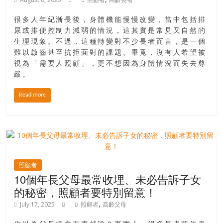
很多人年紀漸長後，身體機能慢慢改變，當中包括排
尿或排便控制力減弱的情況，這其實是常見又自然的
生理現象。不過，這種轉變對不少長者而言，是一個
難以啟齒甚至抗拒面對的課題。畢竟，沒有人希望被
視為「需要人照顧」，更不想因為身體情況而失去尊
嚴。
Read more
照顧者
10個年長父母最常收埋、未必告訴子女
的秘密，照顧者要特別留意！
,
July 17, 2025
照顧者
高齡父母