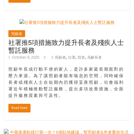
場
結
伴
歷
險
照顧者
踏
社署推5項措施致力提升長者及殘疾人士
入
暫託服務
50
,
,
,
October 9, 2025
照顧者
社署
院舍
高齡長者
歲
以
照顧年長或行動不便的家人，是許多家庭長期面對的
後，
壓力來源。為了讓照顧者能有喘息的空間，同時確保
迎
長者或殘疾人士在短期內仍獲得妥善照顧，社會福利
來
署近年積極推動暫託服務，提出多項改善措施，全面
提升服務質素與可及性。
人
生
Read more
下
半
場，
金