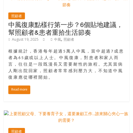
銀
島
照顧者
邀
中風復康點樣行第一步？6個貼地建議，
請
幫照顧者&患者重拾生活節奏
各
,
August 19, 2025
中風
照顧者
位
金
根據統計，香港每年超過5萬人中風，當中超過7成患
齡
者為65歲或以上人士。中風復康，對患者和家人而
銀
言，往往是一段既漫長又需要耐性的旅程。尤其當病
髮
人剛出院回家，照顧者常常感到壓力大，不知道中風
的
復康應從哪裡開始。
大
Read more
人
們
結
伴
歷
險，
照顧者