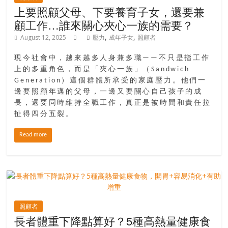
找
上要照顧父母、下要養育子女，還要兼
尋
顧工作…誰來關心夾心一族的需要？
樂
,
,
August 12, 2025
壓力
成年子女
照顧者
齡
寶
現今社會中，越來越多人身兼多職——不只是指工作
藏。
上的多重角色，而是「夾心一族」（Sandwich
一
Generation）這個群體所承受的家庭壓力。他們一
同
邊要照顧年邁的父母，一邊又要關心自己孩子的成
抱
長，還要同時維持全職工作，真正是被時間和責任拉
著
扯得四分五裂。
樂
觀
Read more
積
極
的
態
度，
照顧者
迎
長者體重下降點算好？5種高熱量健康食
接