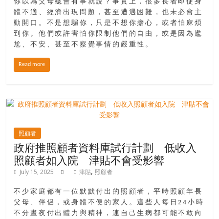
你以為父母總會有事就說？事實上，很多長者即使身
體不適、經濟出現問題，甚至遭遇困難，也未必會主
動開口。不是想騙你，只是不想你擔心，或者怕麻煩
到你。他們或許害怕你限制他們的自由，或是因為尷
尬、不安、甚至不察覺事情的嚴重性。
Read more
照顧者
政府推照顧者資料庫試行計劃 低收入
照顧者如入院 津貼不會受影響
,
July 15, 2025
津貼
照顧者
不少家庭都有一位默默付出的照顧者，平時照顧年長
父母、伴侶，或身體不便的家人。這些人每日24小時
不分晝夜付出體力與精神，連自己生病都可能不敢向