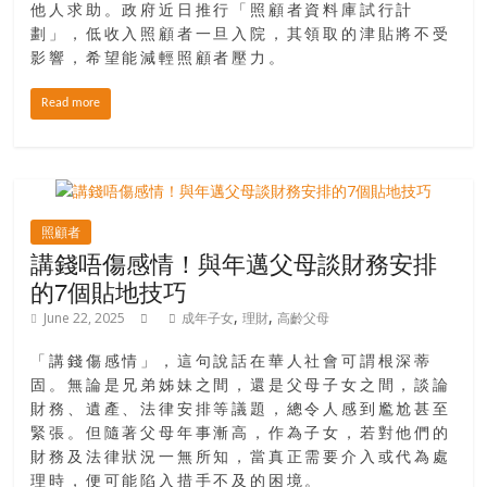
他人求助。政府近日推行「照顧者資料庫試行計
劃」，低收入照顧者一旦入院，其領取的津貼將不受
影響，希望能減輕照顧者壓力。
Read more
照顧者
講錢唔傷感情！與年邁父母談財務安排
的7個貼地技巧
,
,
June 22, 2025
成年子女
理財
高齡父母
「講錢傷感情」，這句說話在華人社會可謂根深蒂
固。無論是兄弟姊妹之間，還是父母子女之間，談論
財務、遺產、法律安排等議題，總令人感到尷尬甚至
緊張。但隨著父母年事漸高，作為子女，若對他們的
財務及法律狀況一無所知，當真正需要介入或代為處
理時，便可能陷入措手不及的困境。