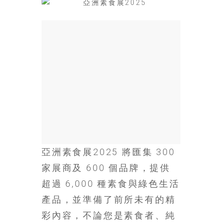
場
結
伴
歷
險
踏
入
50
歲
以
後，
迎
來
亞洲素食展2025 將匯集 300
人
家展商及 600 個品牌，提供
生
超過 6,000 種素食與綠色生活
下
半
產品，並準備了前所未有的精
場，
彩內容，不論您是素食者、純
金