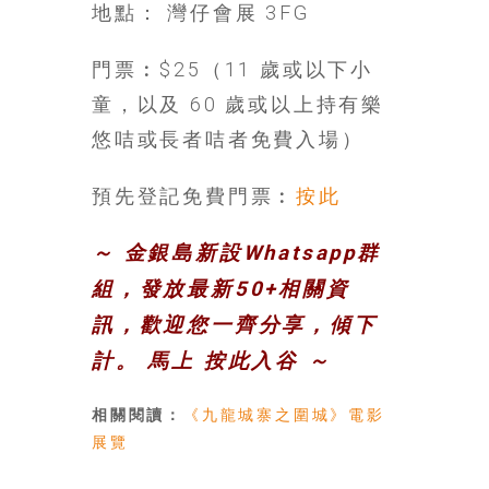
地點： 灣仔會展 3FG
門票︰$25（11 歲或以下小
童，以及 60 歲或以上持有樂
悠咭或長者咭者免費入場）
預先登記免費門票︰
按此
～ 金銀島新設Whatsapp群
組，發放最新50+相關資
訊，歡迎您一齊分享，傾下
計。 馬上
按此入谷
～
相關閱讀：
《九龍城寨之圍城》電影
展覽