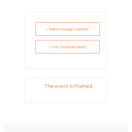
+ Add to Google Calendar
+ iCal / Outlook export
The event is finished.