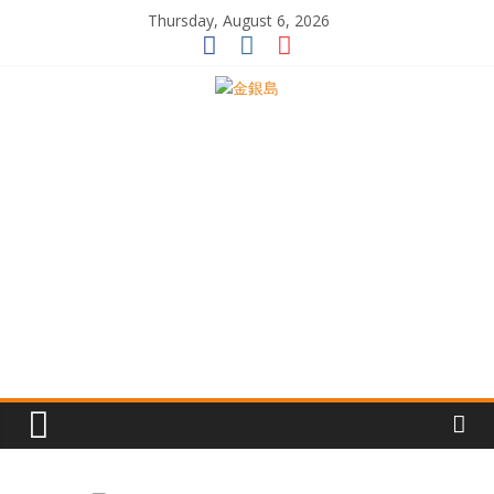
Skip
Thursday, August 6, 2026
to
content
一
起
追
尋
生
命
的