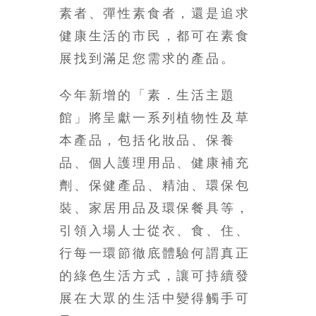
素者、彈性素食者，還是追求
銀
島
健康生活的市民，都可在素食
邀
展找到滿足您需求的產品。
請
各
今年新增的「素．生活主題
位
金
館」將呈獻一系列植物性及草
齡
本產品，包括化妝品、保養
銀
品、個人護理用品、健康補充
髮
的
劑、保健產品、精油、環保包
大
裝、家居用品及環保餐具等，
人
引領入場人士從衣、食、住、
們
結
行每一環節徹底體驗何謂真正
伴
的綠色生活方式，讓可持續發
歷
展在大眾的生活中變得觸手可
險，