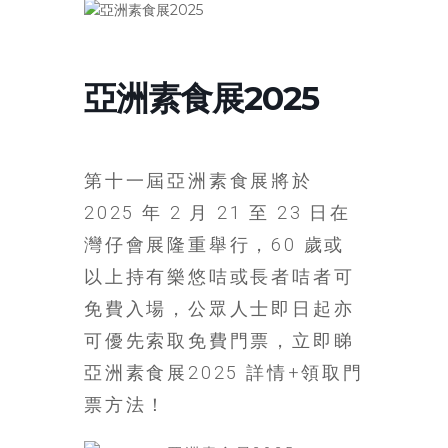
寶
藏
亞洲素食展2025
金
銀
第十一屆亞洲素食展將於
島
2025 年 2 月 21 至 23 日在
共
享
灣仔會展隆重舉行，60 歲或
共
以上持有樂悠咭或長者咭者可
樂
免費入場，公眾人士即日起亦
共
創
可優先索取免費門票，立即睇
人
亞洲素食展2025 詳情+領取門
生
票方法！
下
半