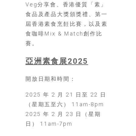
豐
Veg分享會、香港優質「素」
盛
食品及產品大獎頒獎禮、第一
的
屆香港素食烹飪比賽，以及素
第
二
食咖啡Mix & Match創作比
人
賽。
生。
亞洲素食展2025
開放日期和時間：
2025 年 2 月 21 日至 22 日
（星期五至六） 11am-8pm
2025 年 2 月 23 日（星期
日） 11am-7pm