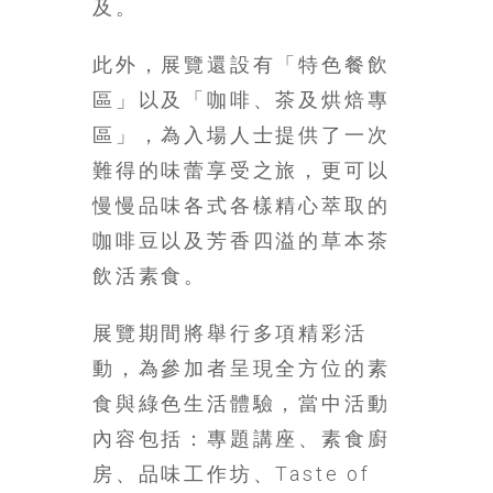
找
及。
尋
樂
此外，展覽還設有「特色餐飲
齡
區」以及「咖啡、茶及烘焙專
寶
區」，為入場人士提供了一次
藏。
一
難得的味蕾享受之旅，更可以
同
慢慢品味各式各樣精心萃取的
抱
咖啡豆以及芳香四溢的草本茶
著
樂
飲活素食。
觀
積
展覽期間將舉行多項精彩活
極
動，為參加者呈現全方位的素
的
態
食與綠色生活體驗，當中活動
度，
內容包括：專題講座、素食廚
迎
房、品味工作坊、Taste of
接