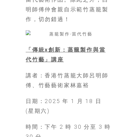
銀
明師傅仲會親自示範竹蒸籠製
島
作，切勿錯過！
邀
請
各
位
「傳統x創新：蒸籠製作與當
金
齡
代竹藝」講座
銀
髮
講者：香港竹蒸籠大師呂明師
的
傅、竹藝藝術家林嘉裕
大
人
日期：2025 年 1 月 18 日
們
結
(星期六)
伴
歷
時間：下午 2 時 30 分至 3 時
險，
30 分