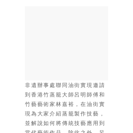
場
結
伴
歷
險
踏
入
50
歲
以
後，
迎
非遺辦事處聯同油街實現邀請
來
到香港竹蒸籠大師呂明師傅和
人
生
竹藝藝術家林嘉裕，在油街實
下
現為大家介紹蒸籠製作技藝，
半
並解說如何將傳統技藝應用到
場，
金
當代藝術作品。除此之外，呂