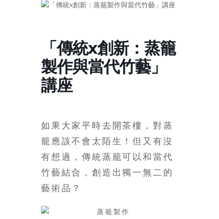
寶
藏
「傳統x創新：蒸籠
製作與當代竹藝」
金
講座
銀
島
共
享
如果大家平時去開茶樓，對蒸
共
籠應該不會太陌生！但又有沒
樂
共
有想過，傳統蒸籠可以和當代
創
竹藝結合，創造出獨一無二的
人
藝術品？
生
下
半