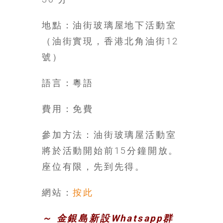
找
尋
地點：油街玻璃屋地下活動室
樂
齡
（油街實現，香港北角油街12
寶
號）
藏。
一
語言：粵語
同
抱
費用：免費
著
樂
觀
參加方法：油街玻璃屋活動室
積
將於活動開始前15分鐘開放。
極
座位有限，先到先得。
的
態
網站：
按此
度，
迎
接
～ 金銀島新設Whatsapp群