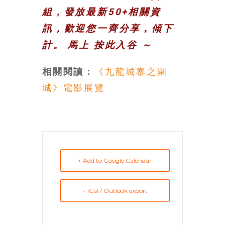
豐
組，發放最新50+相關資
盛
訊，歡迎您一齊分享，傾下
的
第
計。 馬上
按此入谷
～
二
人
相關閱讀：
《九龍城寨之圍
生。
城》電影展覽
+ Add to Google Calendar
+ iCal / Outlook export