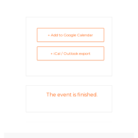
+ Add to Google Calendar
+ iCal / Outlook export
The event is finished.