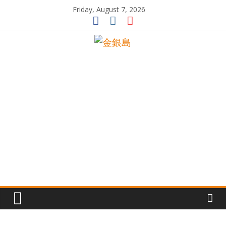
Skip
Friday, August 7, 2026
to
content
一
起
追
尋
生
命