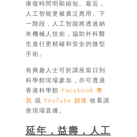
康復時間明顯縮短。最近，
豐
人工智能更被廣泛應用。下
盛
的
一階段，人工智能將透過納
第
米機械人技術，協助外科醫
二
人
生進行更精確和安全的微型
生。
手術。
有興趣人士可於講座當日到
科學館現場參加，亦可透過
香港科學館
Facebook 專
頁
或
YouTube 頻道
收看講
座現場直播。
延年，益壽，人工