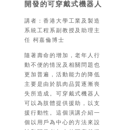
金
開發的可穿戴式機器人
銀
島
講者：香港大學工業及製造
邀
請
系統工程系副教授及助理主
各
任 柯嘉倫博士
位
金
隨著壽命的增加，老年人行
齡
銀
動不便的情況及相關問題也
髮
更加普遍，活動能力的降低
的
主要是由於肌肉品質逐漸喪
大
人
失所造成。可穿戴式機器人
們
可以為肢體提供援助，以支
結
援行動性。這個演講介紹一
伴
歷
個以用戶為中心的方法來設
險，