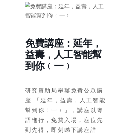
的
寶
藏
免費講座：延年，
金
益壽，人工智能幫
銀
島
到你﹙一﹚
共
享
共
樂
研究資助局舉辦免費公眾講
共
座 「延年，益壽，人工智能
創
幫到你﹙一﹚」，講座以粵
人
生
語進行，免費入場，座位先
下
到先得，即刻睇下講座詳
半