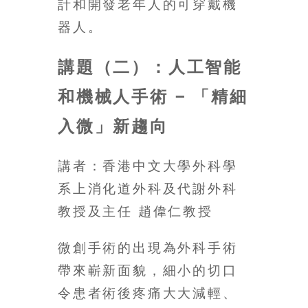
計和開發老年人的可穿戴機
找
尋
器人。
樂
齡
講題（二）：人工智能
寶
藏。
和機械人手術 – 「精細
一
入微」新趨向
同
抱
著
講者：香港中文大學外科學
樂
系上消化道外科及代謝外科
觀
積
教授及主任 趙偉仁教授
極
的
微創手術的出現為外科手術
態
帶來嶄新面貌，細小的切口
度，
迎
令患者術後疼痛大大減輕、
接