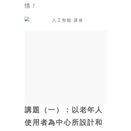
情！
場
結
伴
歷
險
踏
入
50
歲
以
後，
迎
來
人
生
講題（一）：以老年人
下
半
使用者為中心所設計和
場，