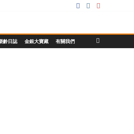
樂齡日誌
金銀大寶藏
有關我們