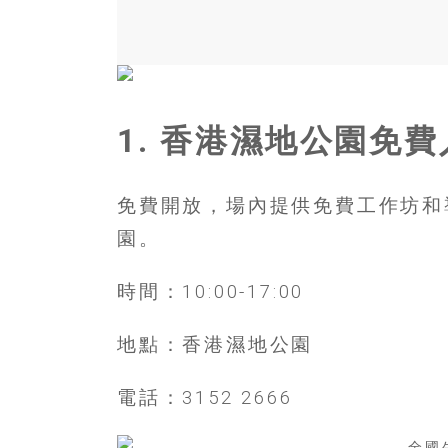
結
伴
歷
險
踏
入
1. 香港濕地公園免
50
歲
以
免費開放，場內提供免費工作坊和
後，
園。
迎
來
人
時間：10:00-17:00
生
下
地點：香港濕地公園
半
場，
電話：3152 2666
金
銀