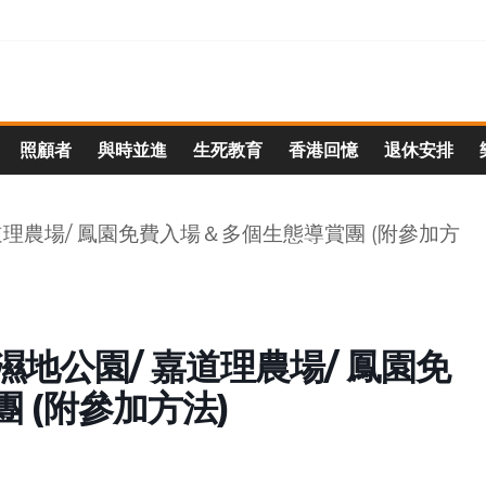
照顧者
與時並進
生死教育
香港回憶
退休安排
5濕地公園/ 嘉道理農場/ 鳳園免
 (附參加方法)