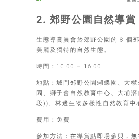
島
邀
2. 郊野公園自然導賞
請
各
位
生態導賞員會於郊野公園的 8 
金
齡
美麗及獨特的自然生態。
銀
髮
時間：10:00 – 16:00
的
大
地點：城門郊野公園蝴蝶園、大欖
人
們
園、獅子會自然教育中心、大埔滘
結
段))、林邊生物多樣性自然教育
伴
歷
費用：免費
險，
找
參加方法：在導賞點即場參與，無
尋