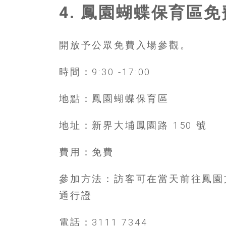
盛
4. 鳳園蝴蝶保育區
的
第
二
開放予公眾免費入場參觀。
人
生。
時間：9:30 -17:00
地點：鳳園蝴蝶保育區
地址：新界大埔鳳園路 150 號
費用：免費
參加方法：訪客可在當天前往鳳園
通行證
電話：3111 7344