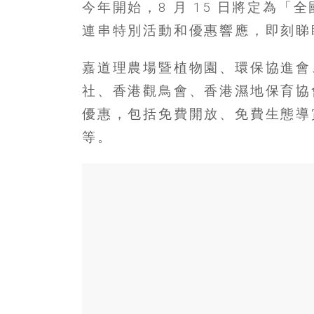
寶
今年開始，8 月 15 日將定為
連串特別活動和優惠響應，即刻睇
藏
嘉道理農場暨植物園、環保協進會
金
社、香港觀鳥會、香港濕地保育協
銀
島
優惠，包括免費開放、免費生態導
共
等。
享
共
樂
共
創
人
生
下
半
場