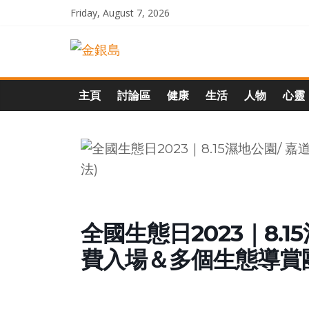
Skip
Friday, August 7, 2026
to
一
content
起
主頁
討論區
健康
生活
人物
心靈
追
尋
生
全國生態日2023｜8.1
命
費入場＆多個生態導賞團
的