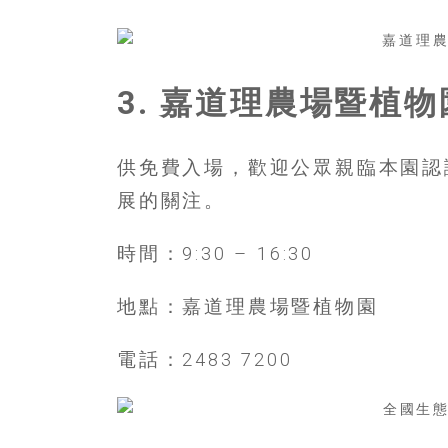
樂
齡
寶
藏。
3. 嘉道理農場暨植
一
同
抱
供免費入場，歡迎公眾親臨本園認
著
展的關注。
樂
觀
時間：9:30 – 16:30
積
極
的
地點：嘉道理農場暨植物園
態
度，
電話：2483 7200
迎
接
豐