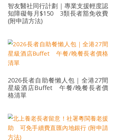
智友醫社同行計劃｜專業支援輕度認
知障礙每月$150 3類長者豁免收費
(附申請方法)
2026長者自助餐懶人包｜全港27間
星級酒店Buffet 午餐/晚餐長者價
格清單