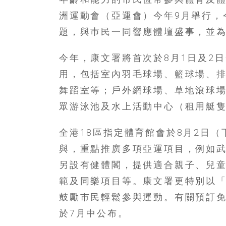
結
伴
洲運動會（亞運會）今年9月舉行，
歷
題，與巿民一同響應體壇盛事，並
險
踏
今年，康文署將首次於8月1日及2
入
50
用，包括室內羽毛球場、籃球場、
歲
舞蹈室等；戶外網球場、草地滾球
以
眾游泳池及水上活動中心（租用艇
後，
迎
全港18區指定體育館會於8月2日
來
人
與，重點推廣多項亞運項目，例如
生
另設有健體閣，提供適合親子、兒
下
範及同樂項目等。康文署更特別以
半
場，
鼓勵市民輕鬆參與運動。有關預訂
金
於7月中公布。
銀