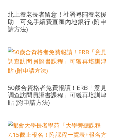
北上養老長者留意！社署粵閩養老援
助 可免手續費直匯內地銀行 (附申
請方法)
50歲合資格者免費報讀！ERB「意見
調查訪問員證書課程」可獲再培訓津
貼 (附申請方法)