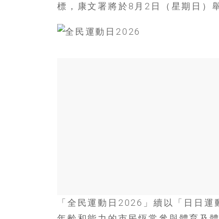
寶
標，康文署將於8月2日（星期日）
藏
金
銀
島
共
享
共
樂
共
創
人
生
下
半
「全民運動日2026」續以「日日
場
年齡和能力的市民恆常參與體育及