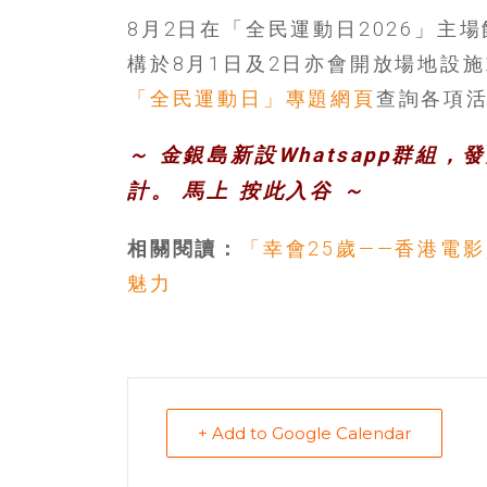
島
8月2日在「全民運動日2026」
邀
請
構於8月1日及2日亦會開放場地設
各
「全民運動日」專題網頁
查詢各項
位
金
～ 金銀島新設Whatsapp群組
齡
計。 馬上
按此入谷
～
銀
髮
的
相關閱讀：
「幸會25歲——香港電
大
魅力
人
們
結
伴
歷
險，
+ Add to Google Calendar
找
尋