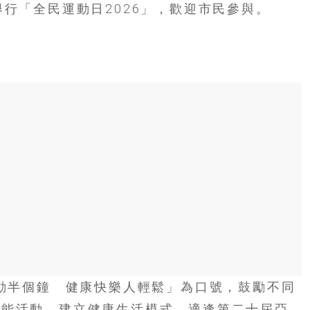
舉行「全民運動日2026」，歡迎市民參與。
運動半個鐘 健康快樂人輕鬆」為口號，鼓勵不同
體能活動，建立健康生活模式。適逢第二十屆亞