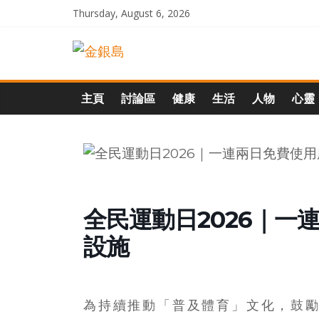
Skip
Thursday, August 6, 2026
to
一
content
起
主頁
討論區
健康
生活
人物
心靈
追
尋
生
全民運動日2026｜一
設施
命
的
為持續推動「普及體育」文化，鼓