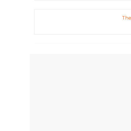
樂
齡
The 
寶
藏。
一
同
抱
著
樂
觀
積
極
的
態
度，
迎
接
豐