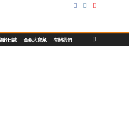
樂齡日誌
金銀大寶藏
有關我們