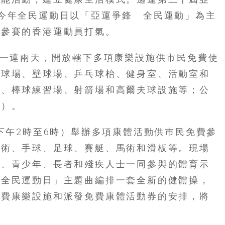
今年全民運動日以「亞運爭鋒 全民運動」為主
為參賽的香港運動員打氣。
日一連兩天，開放轄下多項康樂設施供市民免費使
排球場、壁球場、乒乓球枱、健身室、活動室和
場、棒球練習場、射箭場和高爾夫球設施等；公
隻）。
（下午2時至6時）舉辦多項康體活動供巿民免費參
武術、手球、足球、賽艇、馬術和滑板等。現場
童、青少年、長者和殘疾人士一同參與的體育示
「全民運動日」主題曲編排一套全新的健體操，
免費康樂設施和派發免費康體活動券的安排，將