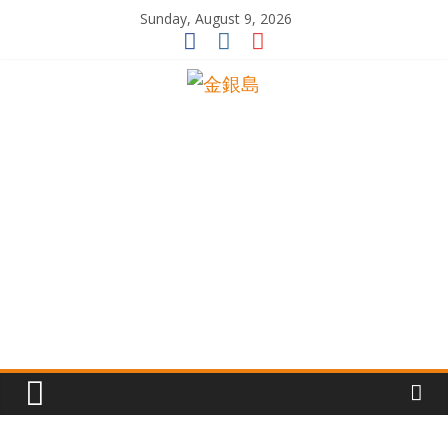
Skip
Sunday, August 9, 2026
to
content
一
起
追
尋
生
命