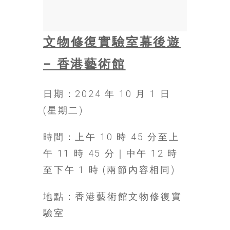
金
銀
島
邀
文物修復實驗室幕後遊
請
– 香港藝術館
各
位
金
日期：2024 年 10 月 1 日
齡
(星期二)
銀
髮
時間：上午 10 時 45 分至上
的
大
午 11 時 45 分｜中午 12 時
人
至下午 1 時 (兩節內容相同)
們
結
地點：香港藝術館文物修復實
伴
歷
驗室
險，