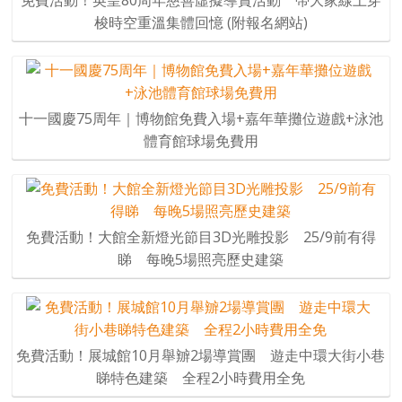
梭時空重溫集體回憶 (附報名網站)
十一國慶75周年｜博物館免費入場+嘉年華攤位遊戲+泳池
體育館球場免費用
免費活動！大館全新燈光節目3D光雕投影 25/9前有得
睇 每晚5場照亮歷史建築
免費活動！展城館10月舉辧2場導賞團 遊走中環大街小巷
睇特色建築 全程2小時費用全免