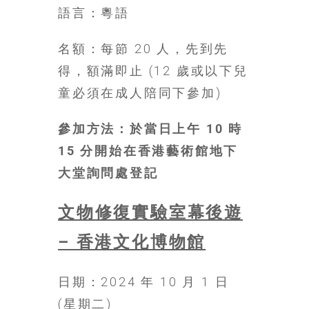
找
語言：粵語
尋
樂
名額：每節 20 人，先到先
齡
得，額滿即止 (12 歲或以下兒
寶
藏。
童必須在成人陪同下參加)
一
同
參加方法：於當日上午 10 時
抱
15 分開始在香港藝術館地下
著
大堂詢問處登記
樂
觀
積
文物修復實驗室幕後遊
極
– 香港文化博物館
的
態
度，
日期：2024 年 10 月 1 日
迎
(星期二)
接