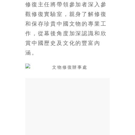
修復主任將帶領參加者深入參
場
結
觀修復實驗室，親身了解修復
伴
和保存珍貴中國文物的專業工
歷
作，從幕後角度加深認識和欣
險
踏
賞中國歷史及文化的豐富內
入
涵。
50
歲
以
後，
迎
來
人
生
下
半
場，