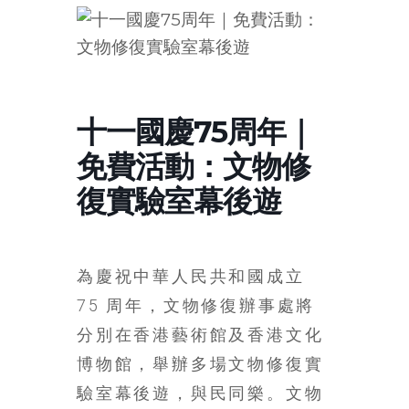
的
寶
藏
十一國慶75周年｜
金
免費活動：文物修
銀
島
復實驗室幕後遊
共
享
共
樂
為慶祝中華人民共和國成立
共
75 周年，文物修復辦事處將
創
分別在香港藝術館及香港文化
人
生
博物館，舉辦多場文物修復實
下
驗室幕後遊，與民同樂。文物
半