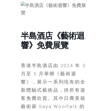
的
寶
藏
半島酒店《藝術迴
金
響》免費展覽
銀
島
共
享
香港半島酒店由 2024 年 3
共
月至 5 月舉辦《藝術迴
樂
共
響》，展示一系列現有的全
創
新體驗式藝術品，供所有遊
人
生
客免費欣賞。其中日裔美籍
下
藝術家 Saya Woolfalk 的
半