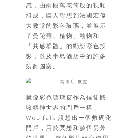
找
感，由兩段萬花筒般的視頻
尋
組成，讓人聯想到法國宏偉
樂
大教堂的彩色玻璃，並展示
齡
寶
了曼陀羅、植物、動物和
藏。
「共感群體」的動態彩色投
一
同
影，以及半島酒店中的許多
抱
裝飾圖案。
著
樂
觀
積
就像彩色玻璃窗作為信徒體
極
的
驗精神世界的門戶一樣，
態
Woolfalk 設想出一個數碼化
度，
門戶，用於冥想和參悟另外
迎
接