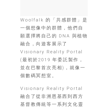
金
銀
島
邀
Woolfalk 的「共感群體」是
請
一個想像中的群體，他們自
各
願選擇將自己的 DNA 與植物
位
金
融合，向遊客展示了
齡
Visionary Reality Portal
銀
髮
(最初於2019 年委託製作，
的
並在巴黎首次亮相)，就像一
大
個數碼冥想室。
人
們
結
Visionary Reality Portal
伴
融合了從非洲恩基西到西方
歷
基督教傳統等一系列文化靈
險，