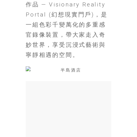
作品 — Visionary Reality
場
結
Portal (幻想現實門戶)，是
伴
一組色彩千變萬化的多重感
歷
官錄像裝置，帶大家走入奇
險
踏
妙世界，享受沉浸式藝術與
入
寧靜相遇的空間。
50
歲
以
後，
迎
來
人
生
下
半
場，