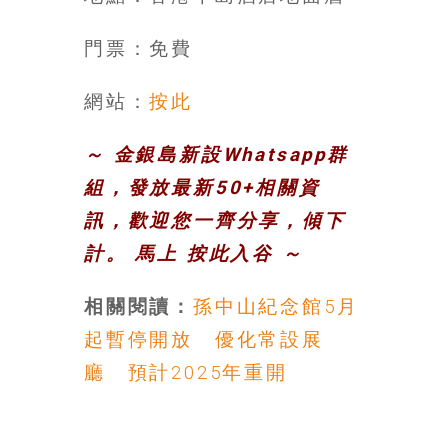
門票：免費
網站：
按此
～ 金銀島新設Whatsapp群
組，發放最新50+相關資
訊，歡迎您一齊分享，傾下
計。 馬上
按此入谷
～
相關閱讀：
孫中山紀念館5月
起暫停開放 優化常設展
廳 預計2025年重開