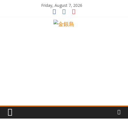
Skip
Friday, August 7, 2026
to
content
一
起
追
尋
生
命