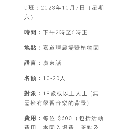
D班：2023年10月7日（星期
六）
時間：
下午2時至6時正
地點：
嘉道理農場暨植物園
語言：
廣東話
名額：
10-20人
對象：
18歲或以上人士 (無
需擁有學習音樂的背景)
費用：
每位 $600（包括活動
費用、本園入場費、茶點及