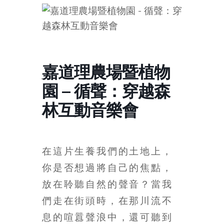
的
寶
藏
嘉道理農場暨植物
金
園 – 循聲：穿越森
銀
島
林互動音樂會
共
享
共
樂
在這片生養我們的土地上，
共
你是否想過將自己的焦點，
創
放在聆聽自然的聲音？
當我
人
生
們走在街頭時，在那川流不
下
息的喧囂聲浪中，還可聽到
半