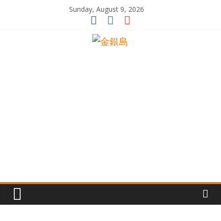
Skip
Sunday, August 9, 2026
to
content
一
起
追
尋
生
命