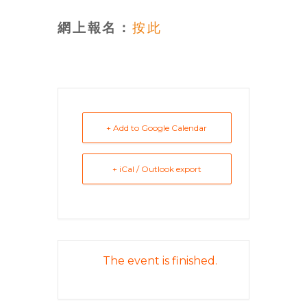
網上報名：
按此
+ Add to Google Calendar
+ iCal / Outlook export
The event is finished.