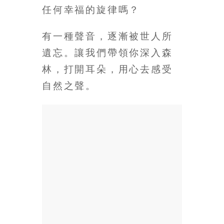
任何幸福的旋律嗎？
場
結
伴
有一種聲音，逐漸被世人所
歷
遺忘。讓我們帶領你深入森
險
林，打開耳朵，用心去感受
踏
入
自然之聲。
50
歲
以
後，
迎
來
人
生
下
半
場，