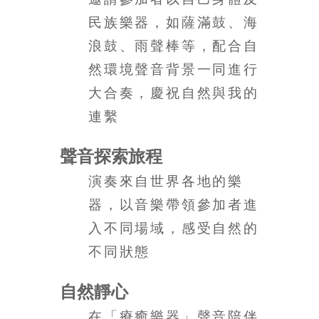
豐
民族樂器，如薩滿鼓、海
盛
浪鼓、雨聲棒等，配合自
的
第
然環境聲音背景一同進行
二
大合奏，慶祝自然與我的
人
連繫
生。
聲音探索旅程
演奏來自世界各地的樂
器，以音樂帶領參加者進
入不同場域，感受自然的
不同狀態
自然靜心
在「療癒樂器」聲音陪伴