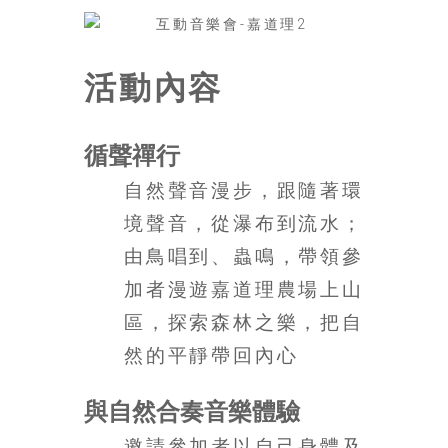
找
尋
樂
活動內容
齡
寶
藏。
循聲禪行
一
同
自然聲音漫步，跟隨著環
抱
境聲音，從瀑布到流水；
著
樂
由鳥唱到、蟲鳴，帶領參
觀
加者漫遊嘉道理農場上山
積
區，探索森林之樂，把自
極
的
然的平靜帶回內心
態
度，
與自然合奏音樂體驗
迎
接
邀請參加者以自己身體及