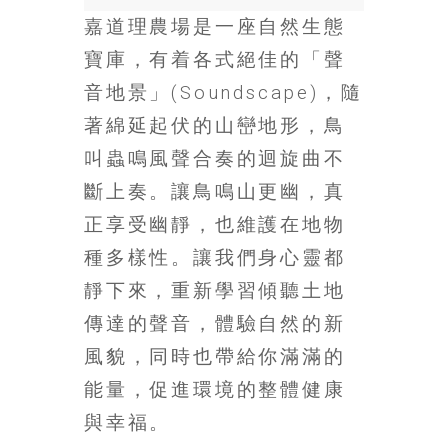
金
嘉道理農場是一座自然生態
銀
島
寶庫，有着各式絕佳的「聲
邀
音地景」(Soundscape)，隨
請
各
著綿延起伏的山巒地形，鳥
位
叫蟲鳴風聲合奏的迴旋曲不
金
斷上奏。讓鳥鳴山更幽，真
齡
銀
正享受幽靜，也維護在地物
髮
種多樣性。讓我們身心靈都
的
靜下來，重新學習傾聽土地
大
人
傳達的聲音，體驗自然的新
們
風貌，同時也帶給你滿滿的
結
伴
能量，促進環境的整體健康
歷
與幸福。
險，