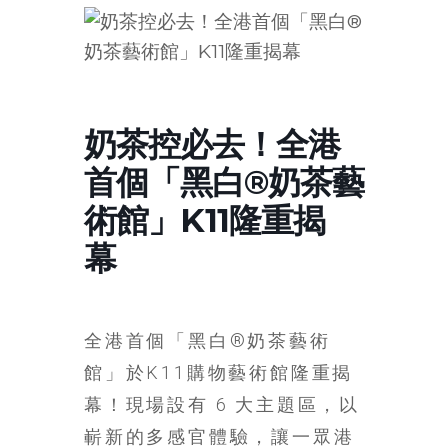
的
寶
藏
奶茶控必去！全港
金
首個「黑白®奶茶藝
銀
島
術館」K11隆重揭
共
幕
享
共
樂
共
全港首個「黑白®奶茶藝術
創
人
館」於K11購物藝術館隆重揭
生
幕！現場設有 6 大主題區，以
下
嶄新的多感官體驗，讓一眾港
半