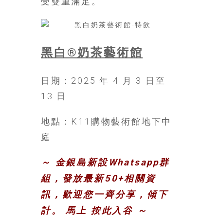
受雙重滿足。
黑白®奶茶藝術館
日期：2025 年 4 月 3 日至
13 日
地點：K11購物藝術館地下中
庭
～ 金銀島新設Whatsapp群
組，發放最新50+相關資
訊，歡迎您一齊分享，傾下
計。 馬上
按此入谷
～