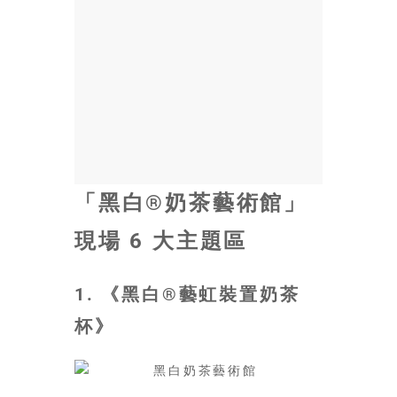
金
銀
島
邀
請
各
位
金
齡
銀
「黑白®奶茶藝術館」
髮
現場 6 大主題區
的
大
人
1. 《黑白®藝虹裝置奶茶
們
結
杯》
伴
歷
險，