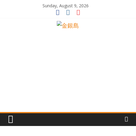
Skip
Sunday, August 9, 2026
to
content
一
起
追
尋
生
命