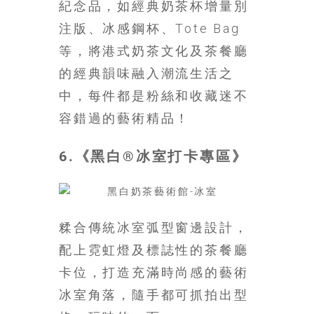
紀念品，如經典奶茶杯增量別
注版、冰感鋼杯、Tote Bag
等，將港式奶茶文化及茶餐廳
的經典韻味融入潮流生活之
中，每件都是粉絲和收藏迷不
容錯過的藝術精品！
6.《黑白®冰室打卡專區》
糅合傳統冰室弧型窗邊設計，
配上霓虹燈及標誌性的茶餐廳
卡位，打造充滿時尚感的藝術
冰室角落，隨手都可抓拍出型