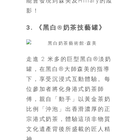
能會發現到森美及Hillary的蹤
豐
影！
盛
的
3. 《黑白®奶茶技藝罐》
第
二
人
生。
走進 2 米多的巨型黑白®淡奶
罐，在黑白®大師森美的指導
下，享受沉浸式互動體驗。每
位參加者將化身港式奶茶師
傅，親自「動手」以黃金茶奶
比例「沖泡」出香滑濃厚的正
宗港式奶茶，體驗這項非物質
文化遺產背後所盛載的匠人精
神。