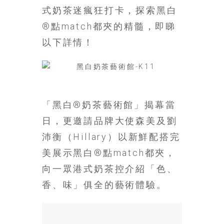
場
式奶茶迷瘋狂打卡，探索黑白
結
®點match都夾的精髓，即睇
伴
以下詳情！
歷
險
踏
入
50
「黑白®奶茶藝術館」揭幕當
歲
以
日，更邀請品牌大使森美及劉
後，
沛衡（Hillary）以新鮮配搭完
迎
美展示黑白®點match都夾，
來
人
向一眾港式奶茶控介紹「色、
生
香、味」俱全的藝術體驗。
下
半
場，