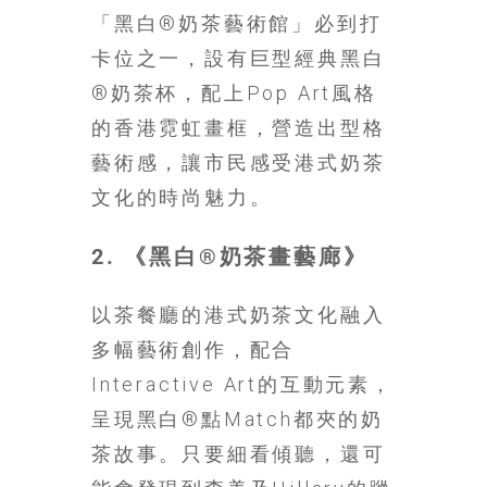
找
「黑白®奶茶藝術館」必到打
尋
卡位之一，設有巨型經典黑白
樂
齡
®奶茶杯，配上Pop Art風格
寶
的香港霓虹畫框，營造出型格
藏。
藝術感，讓市民感受港式奶茶
一
同
文化的時尚魅力。
抱
著
2. 《黑白®奶茶畫藝廊》
樂
觀
以茶餐廳的港式奶茶文化融入
積
多幅藝術創作，配合
極
的
Interactive Art的互動元素，
態
呈現黑白®點Match都夾的奶
度，
茶故事。只要細看傾聽，還可
迎
接