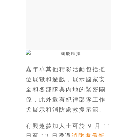
銀
島
邀
請
各
位
金
齡
銀
嘉年華其他精彩活動包括攤
髮
位展覽和遊戲，展示國家安
的
大
全和各部隊與內地的緊密關
人
係，此外還有紀律部隊工作
們
結
犬展示和消防處救援示範。
伴
歷
有興趣參加人士可於 9 月 11
險，
日至 13 日透過
消防處最新