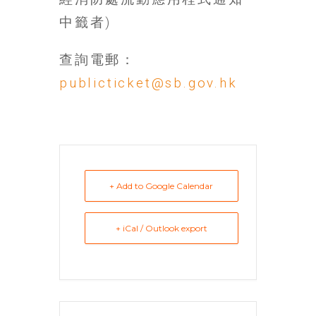
中籤者)
查詢電郵：
publicticket@sb.gov.hk
+ Add to Google Calendar
+ iCal / Outlook export