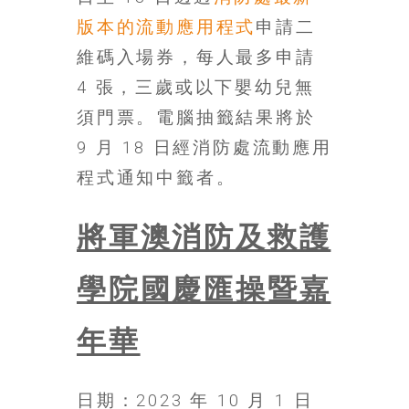
找
尋
版本的流動應用程式
申請二
樂
維碼入場券，每人最多申請
齡
4 張，三歲或以下嬰幼兒無
寶
藏。
須門票。電腦抽籤結果將於
一
9 月 18 日經消防處流動應用
同
程式通知中籤者。
抱
著
樂
將軍澳消防及救護
觀
積
學院國慶匯操暨嘉
極
的
態
年華
度，
迎
接
日期：2023 年 10 月 1 日