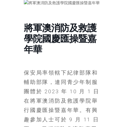
寶
藏
將軍澳消防及救護
學院國慶匯操暨嘉
金
年華
銀
島
共
享
保安局率領轄下紀律部隊和
共
輔助部隊，連同青少年制服
樂
共
團體於 2023 年 10 月 1 日
創
在將軍澳消防及救護學院舉
人
生
行國慶匯操暨嘉年華。有興
下
趣參加人士可於 9 月 11 日
半