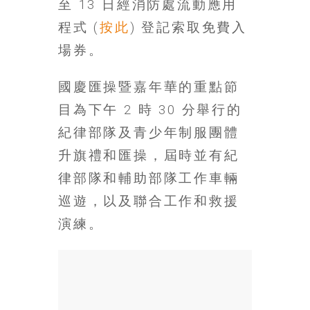
至 13 日經消防處流動應用
場
結
程式 (
按此
) 登記索取免費入
伴
場券。
歷
險
國慶匯操暨嘉年華的重點節
踏
入
目為下午 2 時 30 分舉行的
50
紀律部隊及青少年制服團體
歲
升旗禮和匯操，屆時並有紀
以
後，
律部隊和輔助部隊工作車輛
迎
巡遊，以及聯合工作和救援
來
演練。
人
生
下
半
場，
金