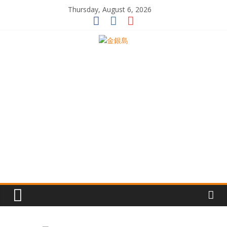
Skip
Thursday, August 6, 2026
to
content
一
起
追
尋
生
命
的