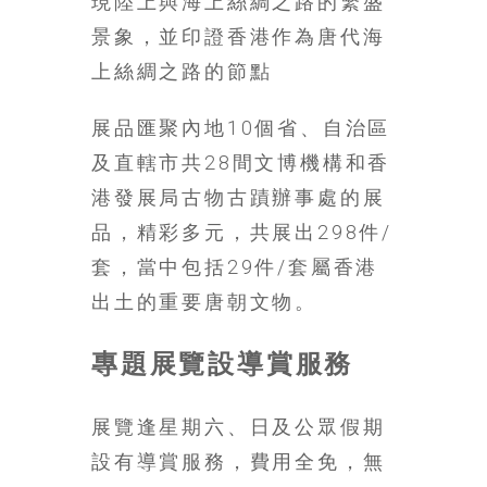
現陸上與海上絲綢之路的繁盛
豐
景象，並印證香港作為唐代海
盛
上絲綢之路的節點
的
第
二
展品匯聚內地10個省、自治區
人
及直轄市共28間文博機構和香
生。
港發展局古物古蹟辦事處的展
品，精彩多元，共展出298件/
套，當中包括29件/套屬香港
出土的重要唐朝文物。
專題展覽設導賞服務
展覽逢星期六、日及公眾假期
設有導賞服務，費用全免，無