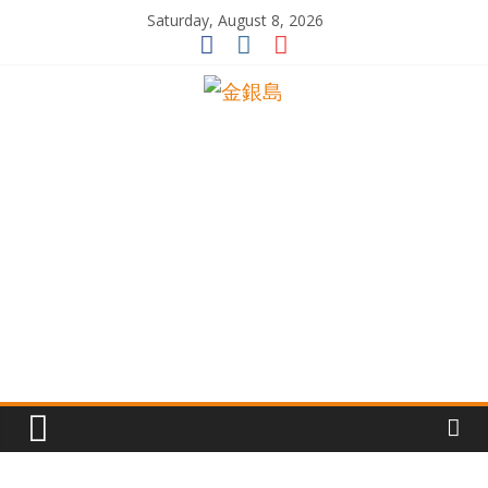
Skip
Saturday, August 8, 2026
to
content
一
起
追
尋
生
命