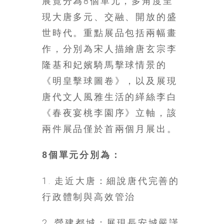
展覽分為8個單元，多角度呈
金
銀
現大唐多元、交融、開放的盛
島
世時代。重點展品包括兩幅畫
邀
作，分別為宋人描繪唐玄宗李
請
各
隆基和妃嬪騎馬擊球情景的
位
《明皇擊球圖卷》，以及展現
金
唐代文人風雅生活的緙絲李白
齡
銀
《春夜宴桃李園序》立軸，該
髮
兩件展品僅於首兩個月展出。
的
大
8個單元分別為：
人
們
1. 走近大唐：細說唐代完善的
結
伴
行政體制與高效管治
歷
險，
2. 營建都城：展現長安城嚴謹