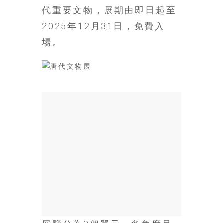
場
代重要文物，展期由即日起至
結
2025年12月31日，免費入
伴
場。
歷
險
踏
入
50
歲
以
後，
迎
來
人
生
下
半
場，