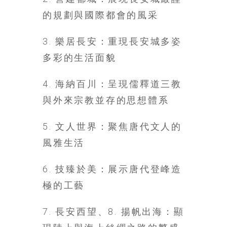
找
的規劃與國際都會的風采
尋
樂
3. 樂居長安：重現長安城多姿
齡
寶
多彩的生活面貌
藏。
一
4. 海納百川：呈現儒釋道三教
同
與外來宗教並存的思想體系
抱
著
5. 文人世界：聚焦唐代文人的
樂
觀
風雅生活
積
極
6. 技臻於美：展示唐代登峰造
的
極的工藝
態
度，
7. 長安西望、8. 揚帆出海：顯
迎
接