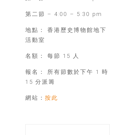
金
銀
第二節 – 4:00 – 5:30 pm
島
邀
地點： 香港歷史博物館地下
請
各
活動室
位
金
名額： 每節 15 人
齡
銀
報名： 所有節數於下午 1 時
髮
的
15 分派籌
大
人
網站：
按此
們
結
伴
歷
險，