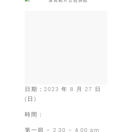
場
結
伴
歷
險
踏
入
50
歲
以
後，
迎
日期：2023 年 8 月 27 日
來
人
(日)
生
下
時間：
半
場，
第一節 – 2:30 – 4:00 pm