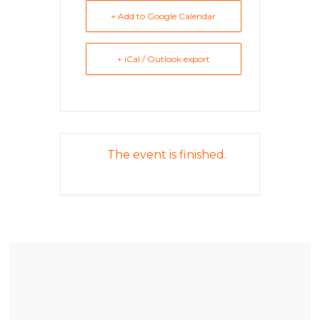
找
+ Add to Google Calendar
尋
樂
齡
+ iCal / Outlook export
寶
藏。
一
同
抱
The event is finished.
著
樂
觀
積
極
的
態
度，
迎
接