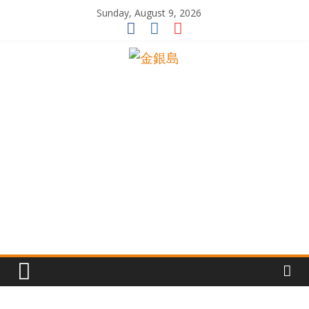
Skip
Sunday, August 9, 2026
to
content
一
起
追
尋
生
命