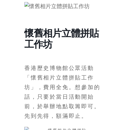
的
寶
藏
懷舊相片立體拼貼
工作坊
金
銀
島
共
香港歷史博物館公眾活動
享
「懷舊相片立體拼貼工作
共
樂
坊」，費用全免。想參加的
共
話，只要於當日活動開始
創
前，於舉辦地點取籌即可。
人
生
先到先得，額滿即止。
下
半