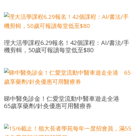
理大活學課程6.29報名！42個課程：AI/書法/手
機剪輯，50歲可報讀每堂低至$80
睇中醫免診金！仁愛堂流動中醫車遊走全港
65歲享藥劑/針灸優惠可用醫療券