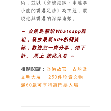
術，並以《穿梭港鐵：串連李
豐
小龍的香港足跡》為主題，展
盛
的
現他與香港的深厚連繫。
第
二
～ 金銀島新設Whatsapp群
人
組，發放最新50+相關資
生。
訊，歡迎您一齊分享，傾下
計。 馬上
按此入谷
～
相關閱讀：
香港故宮「古埃及
文明大展」 250件珍貴文物
滿60歲可享特惠門票入場