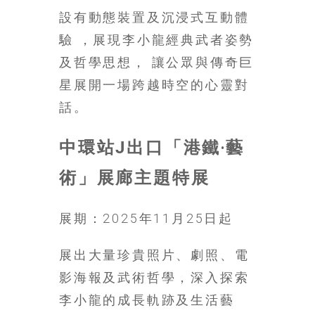
找
設有動態裝置及沉浸式互動體
尋
驗 ，展現李小龍經典武者姿勢
樂
齡
及哲學思想， 讓公眾與傳奇巨
寶
星展開一場跨越時空的心靈對
藏。
話。
一
同
抱
中環站J出口「港鐵‧藝
著
術」展廊主題特展
樂
觀
積
展期：2025年11月25日起
極
的
展出大量珍貴照片、劇照、電
態
影海報及武術哲學，深入探索
度，
迎
李小龍的成長軌跡及生活藝
接