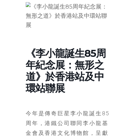
的
寶
藏
金
《李小龍誕生85周
銀
年紀念展：無形之
島
共
道》於香港站及中
享
共
環站聯展
樂
共
創
今年是傳奇巨星李小龍誕生85
人
生
周年，港鐵公司聯同李小龍基
下
金會及香港文化博物館，呈獻
半