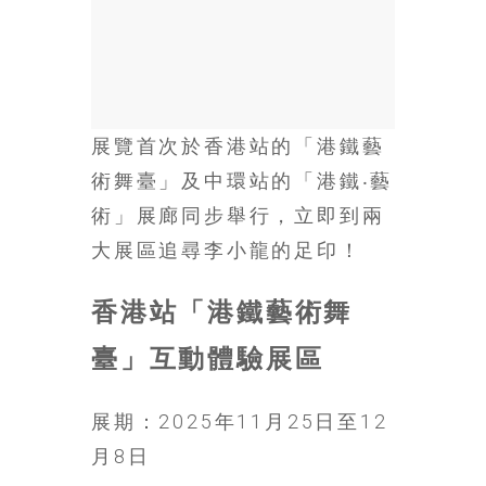
金
銀
島
邀
請
各
展覽首次於香港站的「港鐵藝
位
術舞臺」及中環站的「港鐵‧藝
金
齡
術」展廊同步舉行，立即到兩
銀
大展區追尋李小龍的足印！
髮
的
香港站「港鐵藝術舞
大
人
臺」互動體驗展區
們
結
伴
展期：2025年11月25日至12
歷
月8日
險，