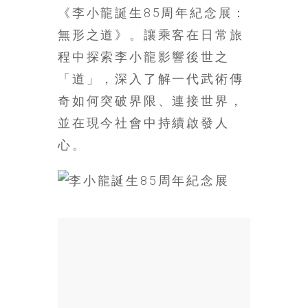
《李小龍誕生85周年紀念展：
場
結
無形之道》。讓乘客在日常旅
伴
程中探索李小龍影響後世之
歷
「道」，深入了解一代武術傳
險
踏
奇如何突破界限、連接世界，
入
並在現今社會中持續啟發人
50
心。
歲
以
後，
迎
來
人
生
下
半
場，