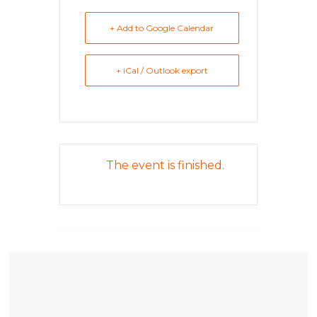
+ Add to Google Calendar
+ iCal / Outlook export
The event is finished.