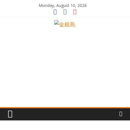
Skip
Monday, August 10, 2026
to
content
一
起
追
尋
生
命