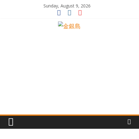
Skip
Sunday, August 9, 2026
to
content
一
起
追
尋
生
命