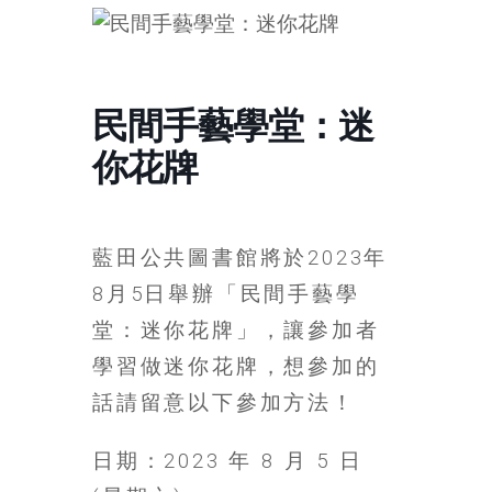
的
寶
藏
民間手藝學堂：迷
你花牌
金
銀
島
共
藍田公共圖書館將於2023年
享
8月5日舉辦「民間手藝學
共
樂
堂：迷你花牌」，讓參加者
共
學習做迷你花牌，想參加的
創
話請留意以下參加方法！
人
生
日期：2023 年 8 月 5 日
下
半