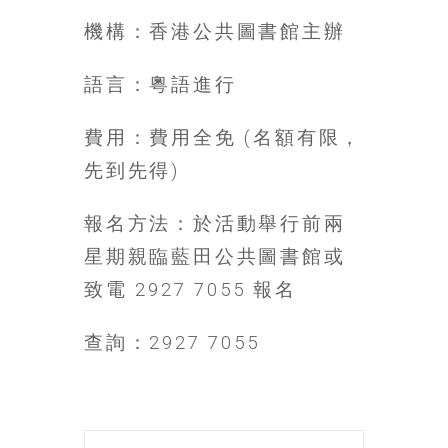
金
銀
機構：香港公共圖書館主辦
島
邀
語言：粵語進行
請
各
費用：費用全免 (名額有限，
位
先到先得)
金
齡
銀
報名方法：於活動舉行前兩
髮
星期親臨藍田公共圖書館或
的
致電 2927 7055 報名
大
人
們
查詢：2927 7055
結
伴
歷
險，