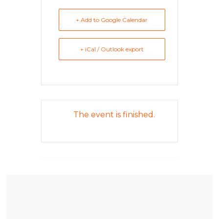
找
尋
+ Add to Google Calendar
樂
齡
+ iCal / Outlook export
寶
藏。
一
同
抱
著
The event is finished.
樂
觀
積
極
的
態
度，
迎
接