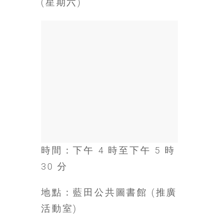
(星期六)
場
結
伴
歷
險
踏
入
50
歲
以
後，
迎
時間：下午 4 時至下午 5 時
來
人
30 分
生
下
地點：藍田公共圖書館 (推廣
半
活動室)
場，