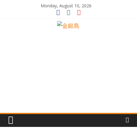
Skip
Monday, August 10, 2026
to
content
一
起
追
尋
生
命