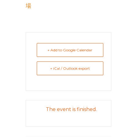
場
+ Add to Google Calendar
+ iCal / Outlook export
The event is finished.