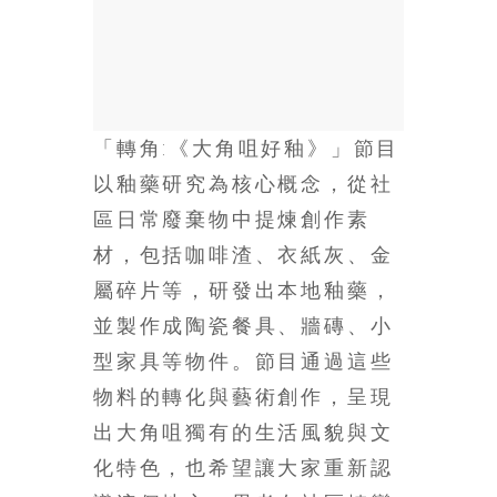
金
銀
島
邀
請
各
「轉角:《大角咀好釉》」節目
位
以釉藥研究為核心概念，從社
金
齡
區日常廢棄物中提煉創作素
銀
材，包括咖啡渣、衣紙灰、金
髮
屬碎片等，研發出本地釉藥，
的
大
並製作成陶瓷餐具、牆磚、小
人
型家具等物件。節目通過這些
們
物料的轉化與藝術創作，呈現
結
伴
出大角咀獨有的生活風貌與文
歷
化特色，也希望讓大家重新認
險，