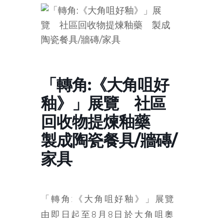
的
寶
藏
金
「轉角:《大角咀好
銀
釉》」展覽 社區
島
共
回收物提煉釉藥
享
共
製成陶瓷餐具/牆磚/
樂
家具
共
創
人
生
「轉角:《大角咀好釉》」展覽
下
由即日起至8月8日於大角咀奧
半