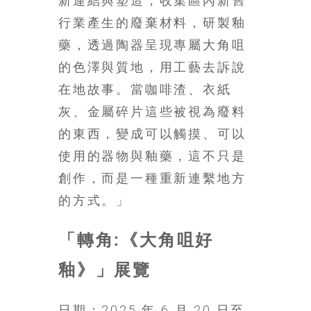
新連結與塑造，收集區內新舊
行業產生的廢棄材料，研製釉
藥，透過陶器呈現專屬大角咀
的色澤與質地，用工藝去訴說
在地故事。當咖啡渣、衣紙
灰、金屬碎片這些被視為廢料
的東西，變成可以觸摸、可以
使用的器物與釉藥，這不只是
創作，而是一種重新連繫地方
的方式。」
「轉角:《大角咀好
釉》」展覽
日期：2025 年 6 月 20 日至