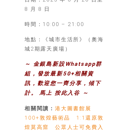
8 月 8 日
時間：10:00 – 21:00
地點：《城市生活所》（奧海
城2期露天廣場）
～ 金銀島新設Whatsapp群
組，發放最新50+相關資
訊，歡迎您一齊分享，傾下
計。 馬上
按此入谷
～
相關閱讀：
港大圖書館展
100+敦煌藝術品 1:1還原敦
煌莫高窟 公眾人士可免費入