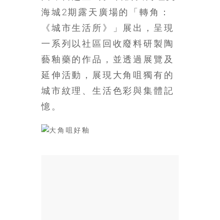
場
海城2期露天廣場的「轉角：
結
《城市生活所》」展出，呈現
伴
一系列以社區回收廢料研製陶
歷
險
藝釉藥的作品，並透過展覽及
踏
延伸活動，展現大角咀獨有的
入
城市紋理、生活色彩與集體記
50
歲
憶。
以
後，
迎
來
人
生
下
半
場，