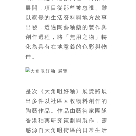
豐
展開，項目從那些被忽視、難
盛
以察覺的生活廢料與地方故事
的
出發，透過陶藝釉藥的製作與
第
二
創作過程，將「無用之物」轉
人
化為具有在地意義的色彩與物
生。
件。
是次《大角咀好釉》展覽將展
出多件以社區回收物料創作的
陶藝作品。作品由藝術家團隊
香港釉藥研究策劃與製作，靈
感源自大角咀街區的日常生活