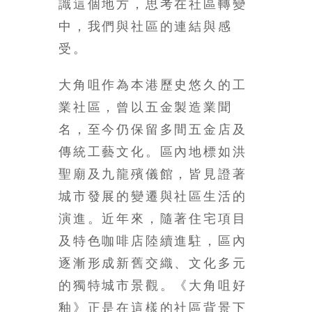
識這個地方，思考在社區轉變
找
尋
中，我們與社區的連結與感
樂
受。
齡
寶
大角咀作為本港歷史悠久的工
藏。
業社區，曾以五金製造業聞
一
同
名，至今仍保留多間五金店及
抱
傳統工藝文化。區內地標如洪
著
聖廟及九龍殯儀館，皆見證著
樂
觀
城市發展的變遷與社區生活的
積
演進。近年來，隨著住宅項目
極
及特色咖啡店陸續進駐，區內
的
態
逐漸形成新舊交織、文化多元
度，
的獨特城市景觀。《大角咀好
迎
釉》正是在這樣的社區背景下
接