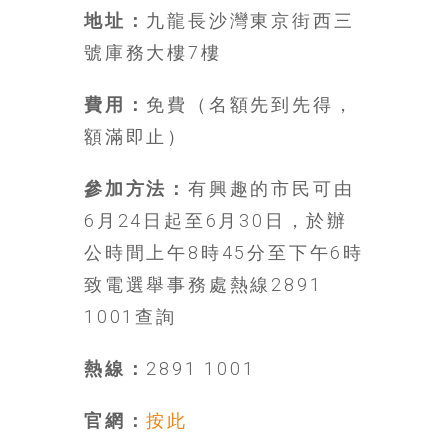
豐
地址：
九龍長沙灣東京街西三
盛
號庫務大樓7樓
的
第
費用：
免費（名額先到先得，
二
額滿即止）
人
生。
參加方法：
有興趣的市民可由
6月24日起至6月30日，於辦
公時間上午8時45分至下午6時
致電選舉事務處熱線2891
1001查詢
熱線：
2891 1001
官網：
按此