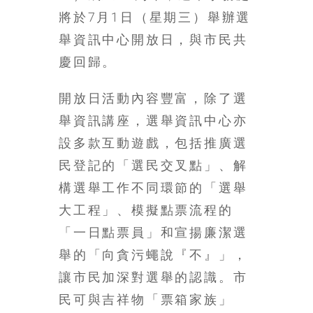
場
將於7月1日（星期三）舉辦選
結
舉資訊中心開放日，與市民共
伴
慶回歸。
歷
險
踏
開放日活動內容豐富，除了選
入
舉資訊講座，選舉資訊中心亦
50
設多款互動遊戲，包括推廣選
歲
以
民登記的「選民交叉點」、解
後，
構選舉工作不同環節的「選舉
迎
大工程」、模擬點票流程的
來
人
「一日點票員」和宣揚廉潔選
生
舉的「向貪污蠅說『不』」，
下
讓市民加深對選舉的認識。市
半
場，
民可與吉祥物「票箱家族」