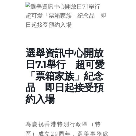
的
寶
藏
金
選舉資訊中心開放
銀
日7.1舉行 超可愛
島
共
「票箱家族」紀念
享
共
品 即日起接受預
樂
約入場
共
創
人
生
為慶祝香港特別行政區（特
下
區）成立29周年，選舉事務處
半