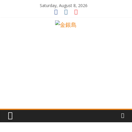
Skip
Saturday, August 8, 2026
to
content
一
起
追
尋
生
命