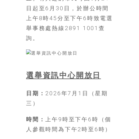
找
日起至6月30日，於辦公時間
尋
上午8時45分至下午6時致電選
樂
齡
舉事務處熱線2891 1001查
寶
詢。
藏。
一
同
抱
著
選舉資訊中心開放日
樂
觀
積
日期：
2026年7月1日（星期
極
三）
的
態
時間：
上午9時至下午6時（個
度，
人參觀時間為下午2時至6時）
迎
接