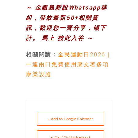
～ 金銀島新設Whatsapp群
組，發放最新50+相關資
訊，歡迎您一齊分享，傾下
計。 馬上
按此入谷
～
相關閱讀：
全民運動日2026｜
一連兩日免費使用康文署多項
康樂設施
+ Add to Google Calendar
+ iCal / Outlook export