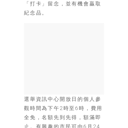
金
「打卡」留念，並有機會贏取
銀
紀念品。
島
邀
請
各
位
金
齡
銀
髮
的
大
人
們
選舉資訊中心開放日的個人參
結
觀時間為下午2時至6時，費用
伴
全免，名額先到先得，額滿即
歷
險，
止。有興趣的市民可由6月24