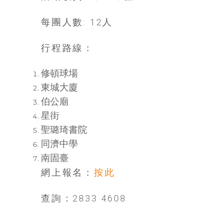
找
尋
每團人數: 12人
樂
齡
行程路線：
寶
藏。
一
修頓球場
同
東城大廈
抱
伯公廟
著
星街
樂
聖璐琦書院
觀
積
同濟中學
極
南固臺
的
網上報名：
按此
態
度，
查詢：2833 4608
迎
接