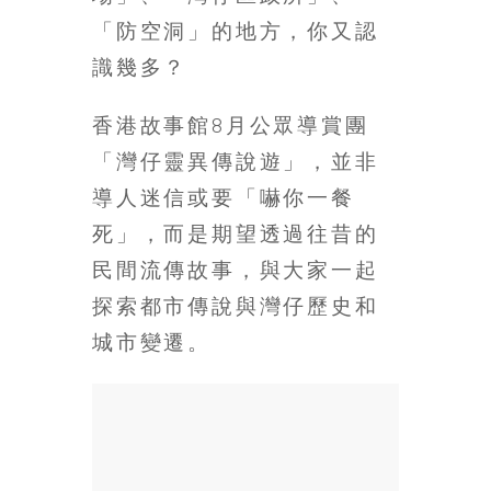
場
「防空洞」的地方，你又認
結
伴
識幾多？
歷
險
香港故事館8月公眾導賞團
踏
「灣仔靈異傳說遊」，並非
入
50
導人迷信或要「嚇你一餐
歲
死」，而是期望透過往昔的
以
民間流傳故事，與大家一起
後，
迎
探索都市傳說與灣仔歷史和
來
城市變遷。
人
生
下
半
場，
金