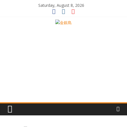
Skip
Saturday, August 8, 2026
to
content
一
起
追
尋
生
命
的