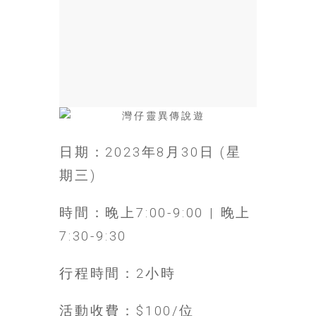
銀
島
邀
請
各
位
金
齡
銀
日期：2023年8月30日 (星
髮
期三)
的
大
時間：晚上7:00-9:00 | 晚上
人
們
7:30-9:30
結
伴
行程時間：2小時
歷
險，
活動收費：$100/位