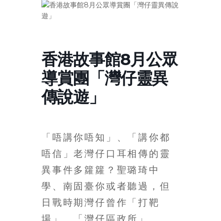
寶
藏
香港故事館8月公眾
金
導賞團「灣仔靈異
銀
傳說遊」
島
共
享
共
「唔講你唔知」、「講你都
樂
唔信」老灣仔口耳相傳的靈
共
創
異事件多籮籮？聖璐琦中
人
學、南固臺你或者聽過，但
生
日戰時期灣仔曾作「打靶
下
半
場」、「灣仔區政所」、