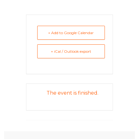
豐
盛
的
第
+ Add to Google Calendar
二
人
生。
+ iCal / Outlook export
The event is finished.