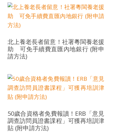
北上養老長者留意！社署粵閩養老援
助 可免手續費直匯內地銀行 (附申
請方法)
50歲合資格者免費報讀！ERB「意見
調查訪問員證書課程」可獲再培訓津
貼 (附申請方法)