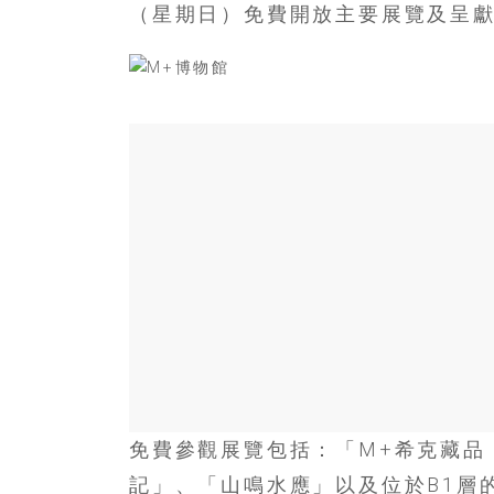
寶
（星期日）免費開放主要展覽及呈
藏
金
銀
島
共
享
共
樂
共
創
人
生
下
半
免費參觀展覽包括：「M+希克藏品
場
記」、「山鳴水應」以及位於B1層