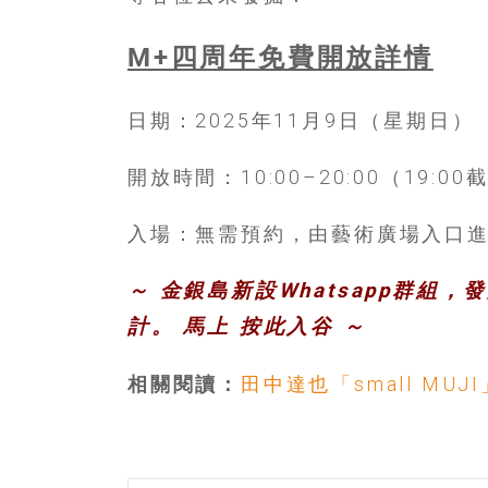
島
邀
M+四周年免費開放詳情
請
各
位
日期：2025年11月9日（星期日）
金
齡
開放時間：10:00–20:00（19:00
銀
髮
入場：無需預約，由藝術廣場入口
的
大
～ 金銀島新設Whatsapp群組
人
們
計。 馬上
按此入谷
～
結
伴
相關閱讀：
田中達也「small M
歷
險，
找
尋