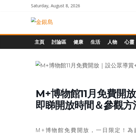
Skip
Saturday, August 8, 2026
to
一
content
起
主頁
討論區
健康
生活
人物
心靈
追
尋
生
M+博物館11月免費
即睇開放時間＆參觀方
命
的
M+博物館免費開放，一日限定！為慶