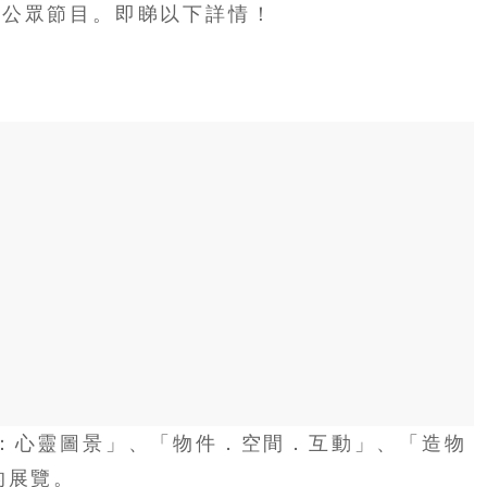
獻公眾節目。即睇以下詳情！
：心靈圖景」、「物件．空間．互動」、「造物
的展覽。