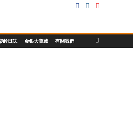
樂齡日誌
金銀大寶藏
有關我們