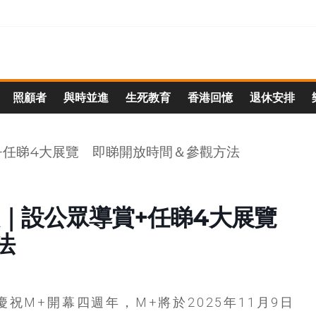
照顧者
與時並進
生死教育
香港回憶
退休安排
開放｜設公眾導賞+任睇4大展覽
法
祝M+開幕四週年，M+將於2025年11月9日