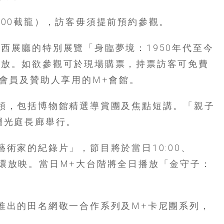
19:00截龍），訪客毋須提前預約參觀。
西展廳的特別展覽「身臨夢境：1950年代至今
開放。如欲參觀可於現場購票，持票訪客可免費
+會員及贊助人享用的M+會館。
領，包括博物館精選導賞團及焦點短講。「親子
層光庭長廊舉行。
術家的紀錄片」，節目將於當日10:00、
免費循環放映。當日M+大台階將全日播放「金守子：
推出的田名網敬一合作系列及M+卡尼團系列，