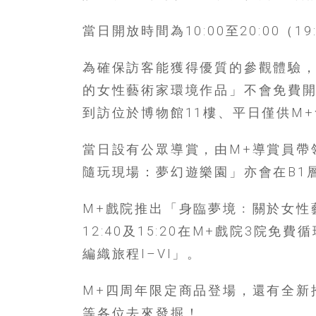
結
伴
當日開放時間為10:00至20:00（
歷
險
為確保訪客能獲得優質的參觀體驗，
踏
入
的女性藝術家環境作品」不會免費
50
到訪位於博物館11樓、平日僅供M
歲
以
當日設有公眾導賞，由M+導賞員帶
後，
迎
隨玩現場：夢幻遊樂園」亦會在B1
來
人
M+戲院推出「身臨夢境﹕關於女性藝
生
12:40及15:20在M+戲院3院
下
編織旅程I–VI」。
半
場，
金
M+四周年限定商品登場，還有全新
銀
等各位去來發掘！