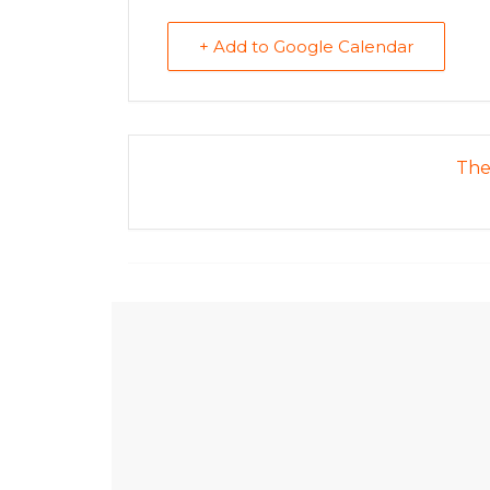
樂
齡
+ Add to Google Calendar
寶
藏。
一
同
The 
抱
著
樂
觀
積
極
的
態
度，
迎
接
豐