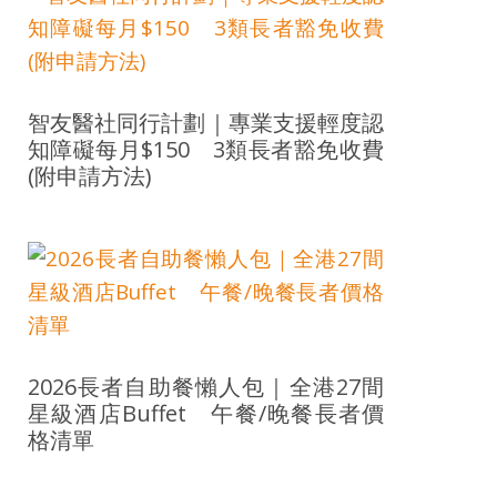
智友醫社同行計劃｜專業支援輕度認
知障礙每月$150 3類長者豁免收費
(附申請方法)
2026長者自助餐懶人包｜全港27間
星級酒店Buffet 午餐/晚餐長者價
格清單