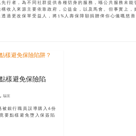
嘅先行者，為不同社群提供各種切身的服務，喺公共服務未能
機構收入來源主要依靠政府，公益金，以及馬會。但事實上，好
過透過更改保單受益人，將1%人壽保障額捐贈俾你心儀嘅慈
 點樣避免保險陷
,
騙案
媽被銀行職員誤導購入6份
究竟要點樣避免墮入保簽陷