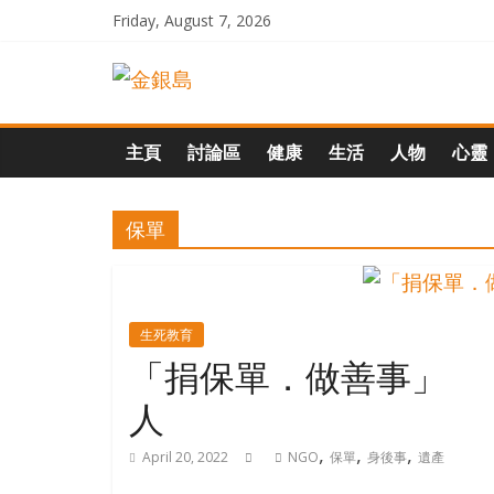
Skip
Friday, August 7, 2026
to
一
content
起
主頁
討論區
健康
生活
人物
心靈
追
保單
尋
生
生死教育
「捐保單．做善事」 
命
人
的
,
,
,
April 20, 2022
NGO
保單
身後事
遺產