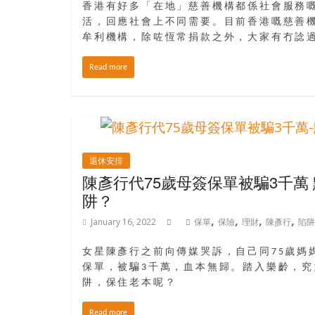
寶
香港有好多「在地」慈善機構都係社會服務
活，回應社會上不同需要。目前香港嘅慈善
藏
牟利機構，除咗恆常捐款之外，大家有冇諗
Read more
金
銀
島
共
享
退休安排
共
陳彥行代75歲母簽保單被騙3千萬
樂
阱？
共
創
,
,
,
,
January 16, 2022
保單
保險
理財
陳彥行
陷阱
人
生
女星陳彥行之前向傳媒哭訴，自己同75歲媽
下
保單，被騙3千萬，血本無歸。踏入樂齡，
半
阱，保住老本呢？
場
Read more