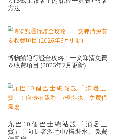
7.15截止報名！附課程一覽表+報名
方法
博物館通行證全攻略！一文睇清免費
＆收費項目 (2026年7月更新)
九巴10個巴士總站設「消暑三
寶」！向長者派毛巾/樽裝水、免費
借風扇