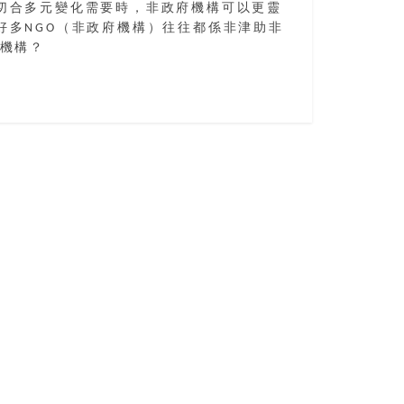
切合多元變化需要時，非政府機構可以更靈
多NGO（非政府機構）往往都係非津助非
善機構？