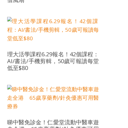
理大活學課程6.29報名！42個課程：
AI/書法/手機剪輯，50歲可報讀每堂
低至$80
睇中醫免診金！仁愛堂流動中醫車遊