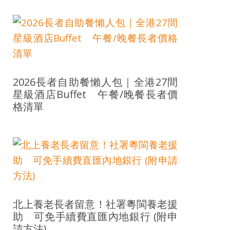
2026長者自助餐懶人包｜全港27間
星級酒店Buffet 午餐/晚餐長者價
格清單
北上養老長者留意！社署粵閩養老援
助 可免手續費直匯內地銀行 (附申
請方法)