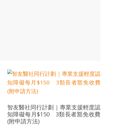
智友醫社同行計劃｜專業支援輕度認
知障礙每月$150 3類長者豁免收費
(附申請方法)