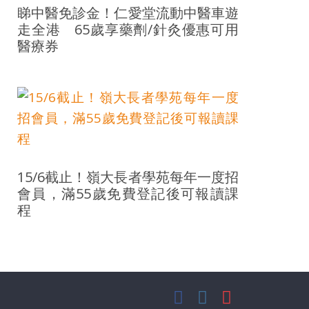
睇中醫免診金！仁愛堂流動中醫車遊
走全港 65歲享藥劑/針灸優惠可用
醫療券
15/6截止！嶺大長者學苑每年一度招
會員，滿55歲免費登記後可報讀課
程