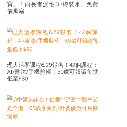
寶」！向長者派毛巾/樽裝水、免費
借風扇
理大活學課程6.29報名！42個課程：
AI/書法/手機剪輯，50歲可報讀每堂
低至$80