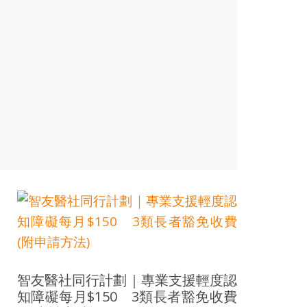
智友醫社同行計劃｜專業支援輕度認
知障礙每月$150 3類長者豁免收費