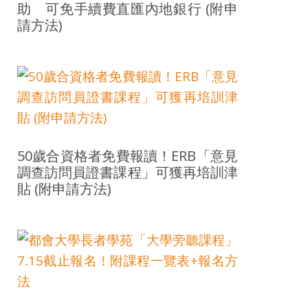
助 可免手續費直匯內地銀行 (附申
請方法)
50歲合資格者免費報讀！ERB「意見
調查訪問員證書課程」可獲再培訓津
貼 (附申請方法)