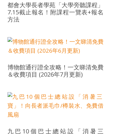
都會大學長者學苑「大學旁聽課程」
7.15截止報名！附課程一覽表+報名
方法
博物館通行證全攻略！一文睇清免費
＆收費項目 (2026年7月更新)
九巴10個巴士總站設「消暑三