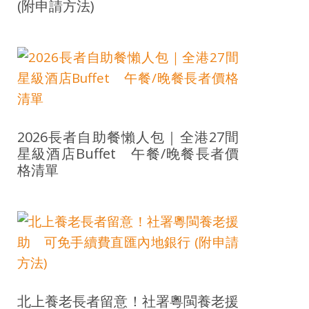
(附申請方法)
2026長者自助餐懶人包｜全港27間
星級酒店Buffet 午餐/晚餐長者價
格清單
北上養老長者留意！社署粵閩養老援