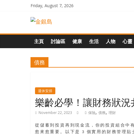
Skip
Friday, August 7, 2026
to
一
content
起
主頁
討論區
健康
生活
人物
心靈
追
債務
尋
生
退休安排
樂齡必學！讓財務狀況
命
,
,
November 22, 2023
保險
債務
理財
的
從儲蓄到投資再到現金流，你的投資組合中
愈來愈重要。以下是 3 個實用的財務管理