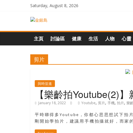
Skip
Saturday, August 8, 2026
to
content
一
起
主頁
討論區
健康
生活
人物
心靈
追
剪片
尋
生
與時並進
【樂齡拍Youtube(
命
,
,
,
,
January 18, 2022
Youtube
剪片
手機
拍片
樂齡
平時睇得多Youtube，你都心思思想試
的
剛開始學拍片，建議用手機拍攝就好，而家