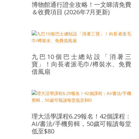
盛
博物館通行證全攻略！一文睇清免費
的
＆收費項目 (2026年7月更新)
第
二
人
生。
九巴10個巴士總站設「消暑三
寶」！向長者派毛巾/樽裝水、免費
借風扇
理大活學課程6.29報名！42個課程：
AI/書法/手機剪輯，50歲可報讀每堂
低至$80