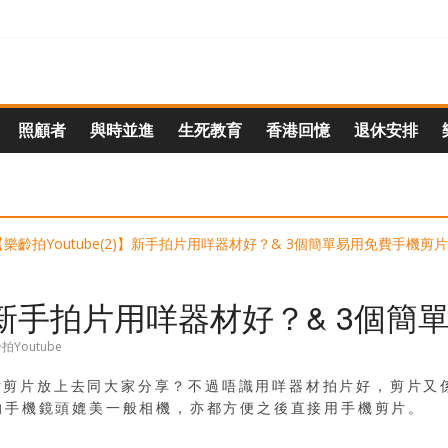
照顧者
與時並進
生死教育
香港回憶
退休安排
2)】新手拍片用咩器材好？& 3個
拍Youtube
下拍片剪片放上去同大家分享？不過唔識用咩器材拍片好，剪片
的手機鏡頭媲美一般相機，亦都方便之後直接用手機剪片。