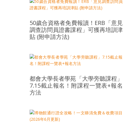
樂
齡
寶
50歲合資格者免費報讀！ERB「意見
藏。
調查訪問員證書課程」可獲再培訓津
一
貼 (附申請方法)
同
抱
著
樂
觀
積
都會大學長者學苑「大學旁聽課程」
極
7.15截止報名！附課程一覽表+報名
的
方法
態
度，
迎
接
豐