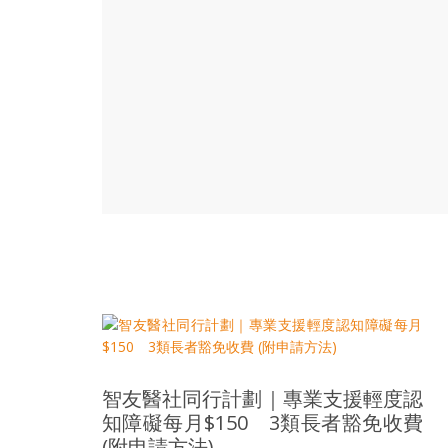
結
伴
歷
險
踏
入
50
歲
以
後，
迎
來
人
生
下
半
場，
智友醫社同行計劃｜專業支援輕度認
金
知障礙每月$150 3類長者豁免收費
銀
(附申請方法)