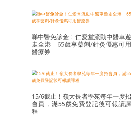
睇中醫免診金！仁愛堂流動中醫車遊
走全港 65歲享藥劑/針灸優惠可用
醫療券
15/6截止！嶺大長者學苑每年一度招
會員，滿55歲免費登記後可報讀課
程