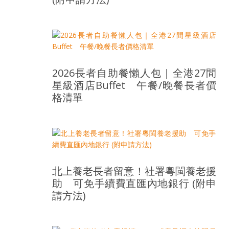
島
邀
請
各
位
金
2026長者自助餐懶人包｜全港27間
齡
星級酒店Buffet 午餐/晚餐長者價
銀
格清單
髮
的
大
人
們
結
北上養老長者留意！社署粵閩養老援
伴
助 可免手續費直匯內地銀行 (附申
歷
請方法)
險，
找
尋