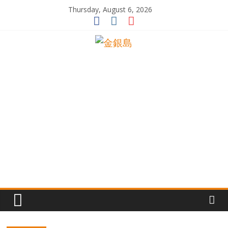
Skip
Thursday, August 6, 2026
to
content
一
起
追
尋
生
命