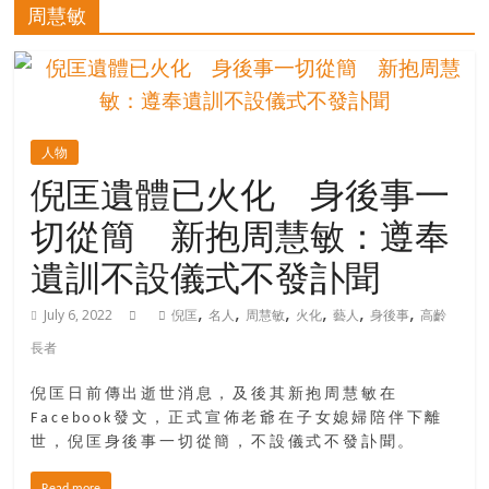
的
周慧敏
寶
藏
人物
金
倪匡遺體已火化 身後事一
銀
切從簡 新抱周慧敏：遵奉
島
共
遺訓不設儀式不發訃聞
享
共
,
,
,
,
,
,
July 6, 2022
倪匡
名人
周慧敏
火化
藝人
身後事
高齡
樂
長者
共
創
倪匡日前傳出逝世消息，及後其新抱周慧敏在
人
Facebook發文，正式宣佈老爺在子女媳婦陪伴下離
生
世，倪匡身後事一切從簡，不設儀式不發訃聞。
下
半