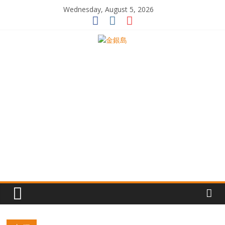
Skip
Wednesday, August 5, 2026
to
content
一
起
追
尋
生
命
的