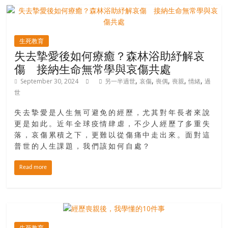
生死教育
失去摯愛後如何療癒？森林浴助紓解哀
傷 接納生命無常學與哀傷共處
,
,
,
,
,
September 30, 2024
另一半過世
哀傷
喪偶
喪親
情緒
過
世
失去摯愛是人生無可避免的經歷，尤其對年長者來說
更是如此。近年全球疫情肆虐，不少人經歷了多重失
落，哀傷累積之下，更難以從傷痛中走出來。面對這
普世的人生課題，我們該如何自處？
Read more
生死教育