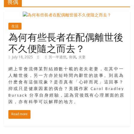
喪偶
寶
藏
生活
為何有些長者在配偶離世後
不久便隨之而去？
金
銀
,
,
July 18, 2025
另一半過世
喪偶
夫妻
島
共
網上常會流傳某對結婚數十載的老夫老妻，在其中一
享
人離世後，另一方亦於短時間內辭世的故事。到底為
共
什麽會有這個現象？是否真有「心碎而死」這回事？
樂
抑或只是健康因素的偶合？美國作家 Carol Bradley
共
Bursack 分享自身經驗，認為背後既有心理層面的原
創
因，亦有科學可以解釋的地方。
人
Read more
生
下
半