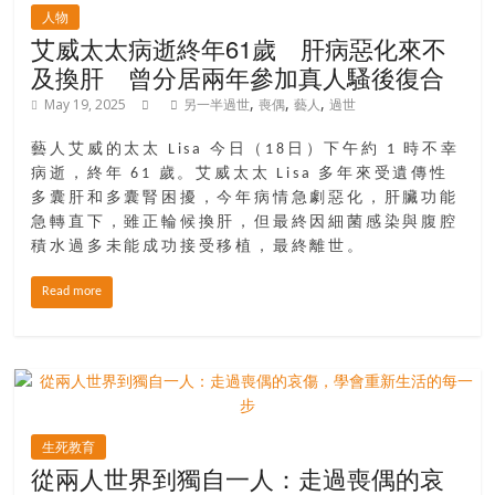
人物
銀
艾威太太病逝終年61歲 肝病惡化來不
島
及換肝 曾分居兩年參加真人騷後復合
邀
請
,
,
,
May 19, 2025
另一半過世
喪偶
藝人
過世
各
藝人艾威的太太 Lisa 今日（18日）下午約 1 時不幸
位
病逝，終年 61 歲。艾威太太 Lisa 多年來受遺傳性
金
多囊肝和多囊腎困擾，今年病情急劇惡化，肝臟功能
齡
急轉直下，雖正輪候換肝，但最終因細菌感染與腹腔
銀
積水過多未能成功接受移植，最終離世。
髮
的
Read more
大
人
們
結
伴
歷
生死教育
從兩人世界到獨自一人：走過喪偶的哀
險，