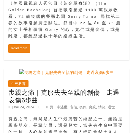
《美國電視真人秀節目《黃金單身漢》（The
Golden Bachelor）首播吸引超過 1100 萬觀眾收
看，72 歲喪偶的餐廳老闆 Gerry Turner 尋找第二
春的故事引起廣泛關注。節目中 22 位 60 至 75 歲
的女士爭相贏得 Gerry 的心，她們或是喪偶，或是
離婚，都經歷過數十年的婚姻生活。
Read more
生死教育
喪親之痛｜克服失去至親的創傷 走過
哀傷6步曲
,
,
,
,
,
June 24, 2024
另一半過世
哀傷
喪偶
喪親
情緒
過世
喪親之痛，無疑是人生中最痛苦的經歷之一。無論是
親密朋友、長輩父母，還是兒女，當失去生命中重要
的一員，內心彷如遭受重創。有人或許會怨天尤人，