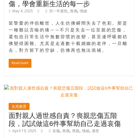
找
傷，學會重新生活的每一步
尋
,
,
May 4, 2025
另一半過世
喪偶
情緒
樂
齡
當摯愛的伴侶離世，人生仿佛瞬間失去了色彩。那是
寶
一種難以言喻的痛——不只是失去一位至親的悲傷，
還包括日常生活中無數習慣的改變，甚至連呼吸都彷
藏。
彿變得困難。尤其是走過數十載婚姻的老伴，一旦離
一
去，對方留下的空缺，彷彿再也無法填補。
同
抱
Read more
著
樂
觀
積
極
的
生死教育
態
面對親人過世感自責？喪親悲傷五階
度，
段，試試做這6件事幫助自己走過哀傷
迎
,
,
,
,
April 19, 2025
哀傷
喪偶
喪親
情緒
過世
接