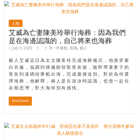
場
結
伴
人物
歷
艾威為亡妻陳美玲舉行海葬：因為我們
險
是在海邊認識的，自己將來也海葬
踏
,
,
July 5, 2025
另一半過世
喪偶
藝人
入
50
藝人艾威近日為太太陳美玲完成海葬儀式，他身穿素
歲
白衣服，低調到殯儀館領取骨灰後，隨即帶著妻子的
以
骨灰到達碼頭乘船出海，完成最後送別。對於為何選
後，
擇海葬，他解釋，兩人是在游泳時認識，也曾一起住
迎
在相思灣，對大海特別有感情。
來
人
Read more
生
下
半
場，
金