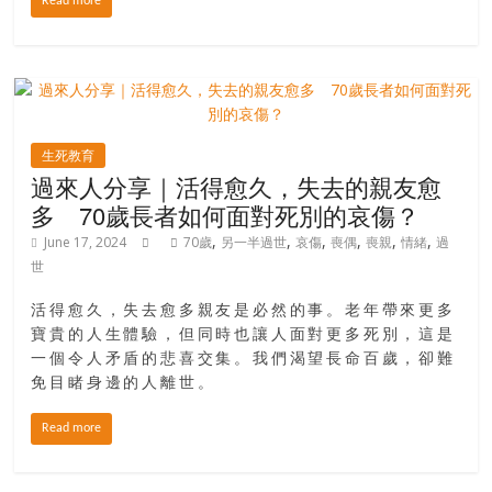
Read more
生死教育
過來人分享｜活得愈久，失去的親友愈
多 70歲長者如何面對死別的哀傷？
,
,
,
,
,
,
June 17, 2024
70歲
另一半過世
哀傷
喪偶
喪親
情緒
過
世
活得愈久，失去愈多親友是必然的事。老年帶來更多
寶貴的人生體驗，但同時也讓人面對更多死別，這是
一個令人矛盾的悲喜交集。我們渴望長命百歲，卻難
免目睹身邊的人離世。
Read more