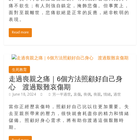
痛不欲生；有人則強自鎮定，掩飾悲傷。但事實上，
面對至親離世，悲痛欲絕是正常的反應，絕非軟弱的
表現。
Read more
生死教育
走過喪親之痛｜6個方法照顧好自己身
心 渡過艱難哀傷期
,
,
,
,
,
June 18, 2024
另一半過世
哀傷
喪偶
喪親
情緒
過世
當你正經歷哀傷時，照顧好自己比以往更加重要。失
去至親所帶來的壓力，很快就會耗盡你的精力和情緒
儲備。照顧好身心需求，將有助你渡過這個艱難時
期。