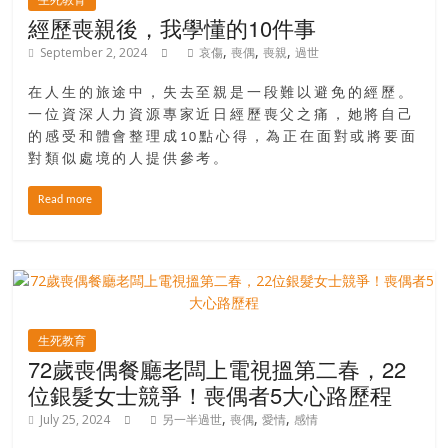
經歷喪親後，我學懂的10件事
,
,
,
September 2, 2024
哀傷
喪偶
喪親
過世
在人生的旅途中，失去至親是一段難以避免的經歷。
一位資深人力資源專家近日經歷喪父之痛，她將自己
的感受和體會整理成10點心得，為正在面對或將要面
對類似處境的人提供參考。
Read more
生死教育
72歲喪偶餐廳老闆上電視搵第二春，22
位銀髮女士競爭！喪偶者5大心路歷程
,
,
,
July 25, 2024
另一半過世
喪偶
愛情
感情