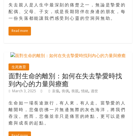
豐
失去親人是人生中最深刻的痛楚之一，無論是摯愛的
盛
配偶、父母、子女，或是長期陪伴在身邊的朋友，每
的
一份失落都能讓我們感受到心靈的空洞與無助。
第
Read more
二
人
生。
生死教育
面對生命的離別：如何在失去摯愛時找
到內心的力量與療癒
,
,
,
,
March 3, 2025
哀傷
喪偶
喪親
情緒
過世
生命如一場長途旅行，有人來，有人走。當摯愛的人
離開時，悲傷彷彿一片無邊無際的灰色海洋，將我們
吞沒。然而，悲傷並非只是痛苦的終點，更可以是療
癒與成長的起點。
Read more