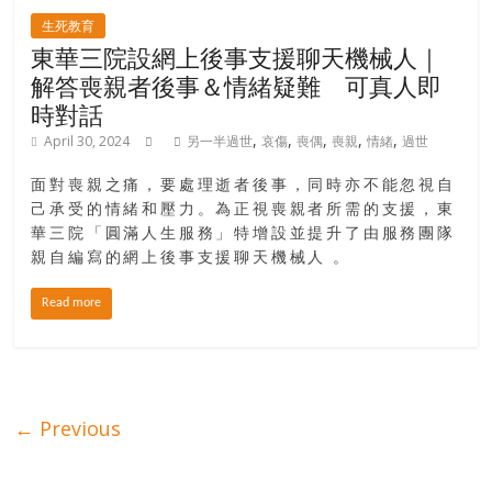
生死教育
東華三院設網上後事支援聊天機械人｜
解答喪親者後事＆情緒疑難 可真人即
時對話
,
,
,
,
,
April 30, 2024
另一半過世
哀傷
喪偶
喪親
情緒
過世
面對喪親之痛，要處理逝者後事，同時亦不能忽視自
己承受的情緒和壓力。為正視喪親者所需的支援，東
華三院「圓滿人生服務」特增設並提升了由服務團隊
親自編寫的網上後事支援聊天機械人 。
Read more
← Previous