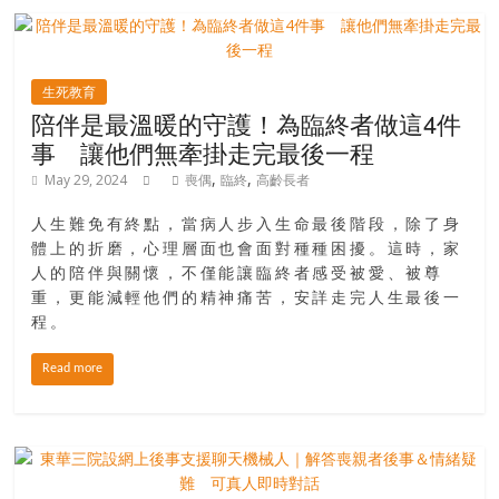
生死教育
陪伴是最溫暖的守護！為臨終者做這4件
事 讓他們無牽掛走完最後一程
,
,
May 29, 2024
喪偶
臨終
高齡長者
人生難免有終點，當病人步入生命最後階段，除了身
體上的折磨，心理層面也會面對種種困擾。這時，家
人的陪伴與關懷，不僅能讓臨終者感受被愛、被尊
重，更能減輕他們的精神痛苦，安詳走完人生最後一
程。
Read more