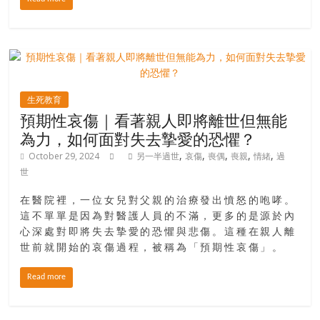
生死教育
預期性哀傷｜看著親人即將離世但無能
為力，如何面對失去摯愛的恐懼？
,
,
,
,
,
October 29, 2024
另一半過世
哀傷
喪偶
喪親
情緒
過
世
在醫院裡，一位女兒對父親的治療發出憤怒的咆哮。
這不單單是因為對醫護人員的不滿，更多的是源於內
心深處對即將失去摯愛的恐懼與悲傷。這種在親人離
世前就開始的哀傷過程，被稱為「預期性哀傷」。
Read more