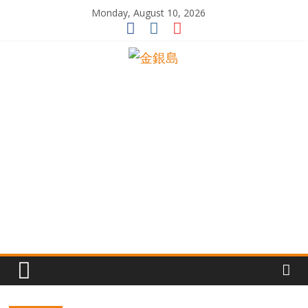
Skip
Monday, August 10, 2026
to
content
一
起
追
尋
生
命