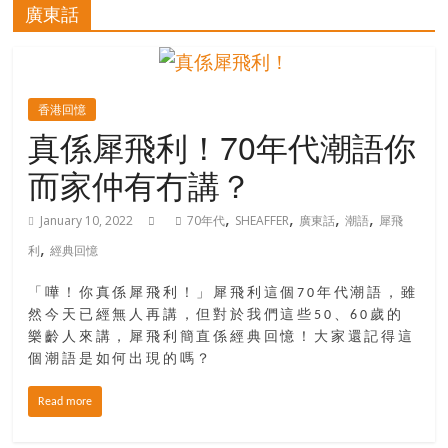
的
廣東話
寶
藏
香港回憶
真係犀飛利！70年代潮語你
金
而家仲有冇講？
銀
島
,
,
,
,
January 10, 2022
70年代
SHEAFFER
廣東話
潮語
犀飛
共
,
享
利
經典回憶
共
「嘩！你真係犀飛利！」犀飛利這個70年代潮語，雖
樂
然今天已經無人再講，但對於我們這些50、60歲的
共
樂齡人來講，犀飛利簡直係經典回憶！大家還記得這
創
個潮語是如何出現的嗎？
人
生
Read more
下
半