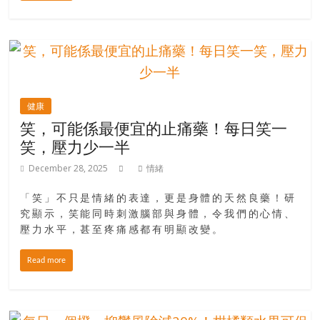
找
尋
樂
齡
寶
藏。
健康
一
笑，可能係最便宜的止痛藥！每日笑一
同
笑，壓力少一半
抱
著
December 28, 2025
情緒
樂
觀
「笑」不只是情緒的表達，更是身體的天然良藥！研
積
究顯示，笑能同時刺激腦部與身體，令我們的心情、
極
壓力水平，甚至疼痛感都有明顯改變。
的
Read more
態
度，
迎
接