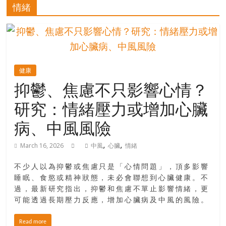
的
情緒
寶
藏
健康
金
抑鬱、焦慮不只影響心情？
銀
研究：情緒壓力或增加心臟
島
共
病、中風風險
享
共
,
,
March 16, 2026
中風
心臟
情緒
樂
共
不少人以為抑鬱或焦慮只是「心情問題」，頂多影響
創
睡眠、食慾或精神狀態，未必會聯想到心臟健康。不
人
過，最新研究指出，抑鬱和焦慮不單止影響情緒，更
生
可能透過長期壓力反應，增加心臟病及中風的風險。
下
半
Read more