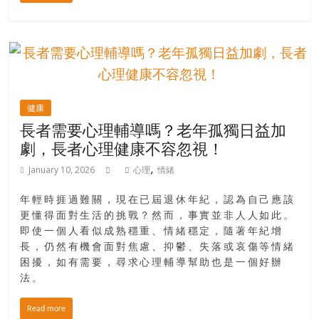
金
銀
島
邀
請
各
位
健康
金
長者需要心理輔導嗎？老年孤獨日益加
齡
劇，長者心理健康不容忽視！
銀
,
January 10, 2026
心理
情緒
髮
的
年輕時捱過難關，現在已屆退休年紀，認為自己應該
大
更懂得面對生活的挑戰？然而，事實並非人人如此。
人
即使一個人看似成熟穩重、情緒穩定，隨著年紀增
們
長，仍然有機會面對焦慮、抑鬱、失落或哀傷等情緒
結
困擾，如有需要，尋求心理輔導幫助也是一個好辦
伴
法。
歷
險，
Read more