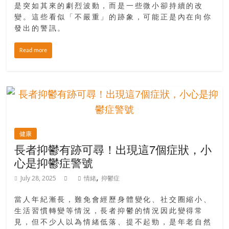
是突如其來的劇烈波動，而是一些微小卻持續的改
變。這些看似「不嚴重」的跡象，可能正是內在向你
發出的警訊。
Read more
健康
長者抑鬱有跡可尋！出現這7個症狀，小
心是抑鬱症警號
,
July 28, 2025
情緒
抑鬱症
當人年紀漸長，難免會經歷身體變化、社交圈縮小、
生活習慣轉變等情況，長者抑鬱的情況因此變得常
見，但不少人以為情緒低落、提不起勁，是年老自然