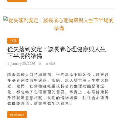
場
結
伴
歷
險
踏
心靈
入
從失落到安定：談長者心理健康與人生
50
下半場的準備
歲
以
January 25, 2026
情緒
後，
迎
隨著高齡人口持續增加、平均壽命不斷延長，越來越
來
多長者需要面對退休、疾病、親人離世等人生重大轉
變。然而，社會往往較重視長者的生理功能是否退
人
化，卻忽略了心理層面的需要。事實上，心理健康與
生
身體狀況息息相關，長期的情緒困擾，往往會加速身
下
體機能衰退，影響整體生活質素。
半
場，
Read more