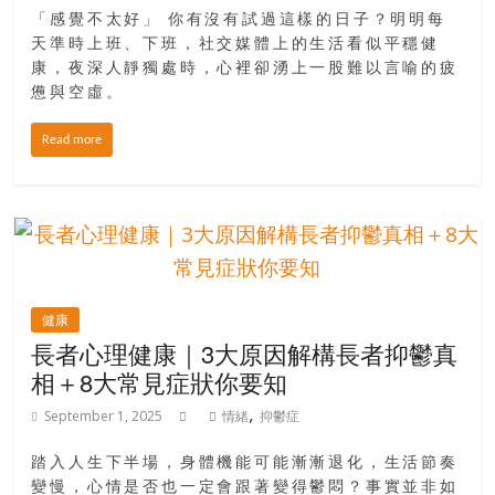
「感覺不太好」 你有沒有試過這樣的日子？明明每
天準時上班、下班，社交媒體上的生活看似平穩健
康，夜深人靜獨處時，心裡卻湧上一股難以言喻的疲
憊與空虛。
Read more
健康
長者心理健康｜3大原因解構長者抑鬱真
相＋8大常見症狀你要知
,
September 1, 2025
情緒
抑鬱症
踏入人生下半場，身體機能可能漸漸退化，生活節奏
變慢，心情是否也一定會跟著變得鬱悶？事實並非如