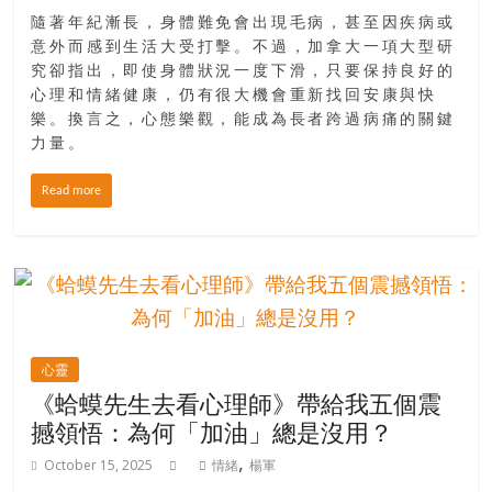
隨著年紀漸長，身體難免會出現毛病，甚至因疾病或
意外而感到生活大受打擊。不過，加拿大一項大型研
究卻指出，即使身體狀況一度下滑，只要保持良好的
心理和情緒健康，仍有很大機會重新找回安康與快
樂。換言之，心態樂觀，能成為長者跨過病痛的關鍵
力量。
Read more
心靈
《蛤蟆先生去看心理師》帶給我五個震
撼領悟：為何「加油」總是沒用？
,
October 15, 2025
情緒
楊軍