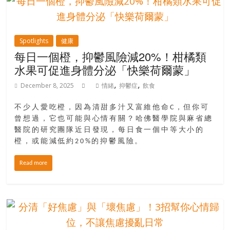
豐
盛
的
Spotlights
健康
第
每日一個橙，抑鬱風險減20%！柑橘類
二
水果可促進身體分泌「快樂荷爾蒙」
人
,
,
生。
December 8, 2025
情緒
抑鬱症
飲食
不少人愛吃橙，因為清甜多汁又富維他命C，但你可
曾想過，它也可能與心情有關？哈佛醫學院與麻省總
醫院的研究團隊近日發現，每日食一個中等大小的
橙，或能減低約20%的抑鬱風險。
Read more