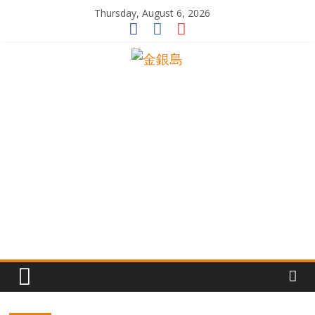
Skip
Thursday, August 6, 2026
to
content
一
起
追
尋
生
命