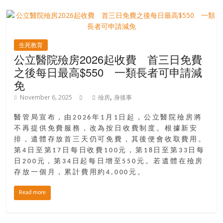
場
結
伴
歷
生死教育
險
公立醫院殮房2026起收費 首三日免費
踏
之後每日最高$550 一類長者可申請減
入
免
50
,
November 6, 2025
殮房
身後事
歲
以
醫管局宣布，由2026年1月1日起，公立醫院殮房將
後，
不再提供免費服務，改為按日收費制度。根據新安
迎
排，遺體存放首三天仍可免費，其後便會收取費用。
來
第4日至第17日每日收費100元，第18日至第33日每
人
日200元，第34日起每日增至550元。若遺體在殮房
生
存放一個月，累計費用約4,000元。
下
Read more
半
場，
金