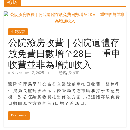
殮房
寶
藏
生死教育
公院殮房收費｜公院遺體存
金
放免費日數增至28日 重申
銀
島
收費並非為增加收入
共
享
,
November 12, 2025
殮房
身後事
共
樂
醫院管理局早前公布公立醫院殮房按日收費，醫務衞
共
生局局長盧寵茂表示，醫管局考慮市民和持份者意見
後，對公院殮房收費推出修改方案，把遺體存放免費
創
日數由原本方案的首3日增至首28日。
人
生
Read more
下
半